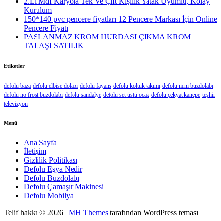
2.El Mdf Karyola Tek Ve Çift Kişilik Yatak Uyumlu, Kolay
Kurulum
150*140 pvc pencere fiyatları 12 Pencere Markası İçin Online
Pencere Fiyatı
PASLANMAZ KROM HURDASI ÇIKMA KROM
TALAŞI SATILIK
Etiketler
defolu baza
defolu elbise dolabı
defolu fayans
defolu koltuk takımı
defolu mini buzdolabı
defolu no frost buzdolabı
defolu sandalye
defolu set üstü ocak
defolu çekyat kanepe
teşhir
televizyon
Menü
Ana Sayfa
İletişim
Gizlilik Politikası
Defolu Eşya Nedir
Defolu Buzdolabı
Defolu Çamaşır Makinesi
Defolu Mobilya
Telif hakkı © 2026 |
MH Themes
tarafından WordPress teması