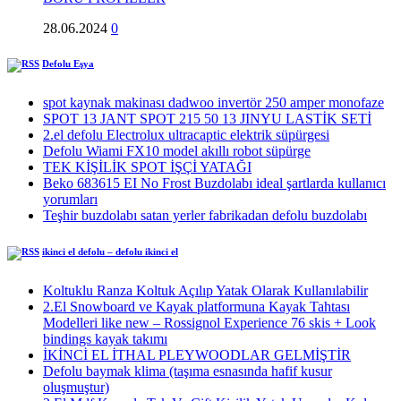
28.06.2024
0
Defolu Eşya
spot kaynak makinası dadwoo invertör 250 amper monofaze
SPOT 13 JANT SPOT 215 50 13 JINYU LASTİK SETİ
2.el defolu Electrolux ultracaptic elektrik süpürgesi
Defolu Wiami FX10 model akıllı robot süpürge
TEK KİŞİLİK SPOT İŞÇİ YATAĞI
Beko 683615 EI No Frost Buzdolabı ideal şartlarda kullanıcı
yorumları
Teşhir buzdolabı satan yerler fabrikadan defolu buzdolabı
ikinci el defolu – defolu ikinci el
Koltuklu Ranza Koltuk Açılıp Yatak Olarak Kullanılabilir
2.El Snowboard ve Kayak platformuna Kayak Tahtası
Modelleri like new – Rossignol Experience 76 skis + Look
bindings kayak takımı
İKİNCİ EL İTHAL PLEYWOODLAR GELMİŞTİR
Defolu baymak klima (taşıma esnasında hafif kusur
oluşmuştur)