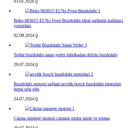
03.01.2026
0
Beko 683615 EI No Frost Buzdolabı ideal şartlarda kullanıcı
yorumları
02.08.2024
0
Teşhir buzdolabı satan yerler fabrikadan defolu buzdolabı
29.07.2024
0
Buzdolabı motoru sağlam arçelik bosch buzdolabı motorları
hepsi sıfır gibi
24.07.2024
0
Çıkma süpürge motoru çamaşır motor tamir ve toptan
20.07.2024
0