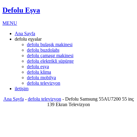
Defolu Eşya
MENU
Ana Sayfa
defolu eşyalar
defolu bulaşık makinesi
defolu buzdolabı
defolu çamaşır makinesi
defolu elektrikli süpürge
defolu eşya
defolu klima
defolu mobilya
defolu televizyon
iletişim
Ana Sayfa
-
defolu televizyon
-
Defolu Samsung 55AU7200 55 inç
139 Ekran Televizyon