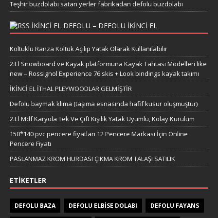
Teşhir buzdolabı satan yerler fabrikadan defolu buzdolabı
IKINCI EL DEFOLU – DEFOLU IKINCI EL
Koltuklu Ranza Koltuk Açılıp Yatak Olarak Kullanılabilir
2.El Snowboard ve Kayak platformuna Kayak Tahtası Modelleri like
new – Rossignol Experience 76 skis + Look bindings kayak takımı
İKİNCİ EL İTHAL PLEYWOODLAR GELMİŞTİR
Defolu baymak klima (taşıma esnasında hafif kusur oluşmuştur)
2.El Mdf Karyola Tek Ve Çift Kişilik Yatak Uyumlu, Kolay Kurulum
150*140 pvc pencere fiyatları 12 Pencere Markası İçin Online
Pencere Fiyatı
PASLANMAZ KROM HURDASI ÇIKMA KROM TALAŞI SATILIK
ETIKETLER
DEFOLU BAZA
DEFOLU ELBISE DOLABI
DEFOLU FAYANS