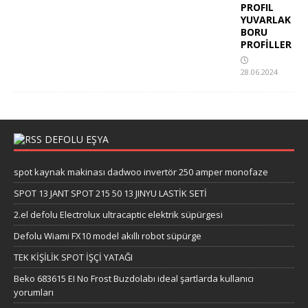
PROFIL
YUVARLAK
BORU
PROFİLLER
28.06.2024
DEFOLU EŞYA
spot kaynak makinası dadwoo invertör 250 amper monofaze
SPOT 13 JANT SPOT 215 50 13 JINYU LASTİK SETİ
2.el defolu Electrolux ultracaptic elektrik süpürgesi
Defolu Wiami FX10 model akıllı robot süpürge
TEK KİŞİLİK SPOT İŞÇİ YATAĞI
Beko 683615 EI No Frost Buzdolabı ideal şartlarda kullanıcı
yorumları