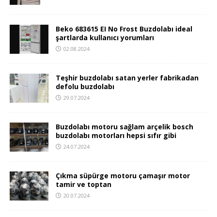
Beko 683615 EI No Frost Buzdolabı ideal
şartlarda kullanıcı yorumları
02.08.2024
Teşhir buzdolabı satan yerler fabrikadan
defolu buzdolabı
29.07.2024
Buzdolabı motoru sağlam arçelik bosch
buzdolabı motorları hepsi sıfır gibi
24.07.2024
Çıkma süpürge motoru çamaşır motor
tamir ve toptan
20.07.2024