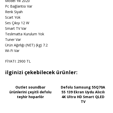
Model Yılı 2020
Pc Bağlantısı Var
Renk Siyah
Scart Yok
Ses Çıkışı 12 W
Smart TV Var
Teslimatta Kurulum Yok
Tuner Var
Ürün Ağırlığı (NET) (kg) 7.2
Wi-Fi Var
FİYATI: 2900 TL
ilginizi çekebilecek ürünler:
Outlet soundbar
Defolu Samsung 55Q70A
ürünlerini çeşitli defolu
55 139 Ekran Uydu Alıcılı
teşhir hoparlör
4K Ultra HD Smart QLED
TV