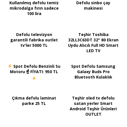
Kullanılmış defolu temiz
Defolu sinbo çay
mikrodalga fırın sadece
makinesi
100 lira
Defolu televizyon
Teşhir Toshiba
garantili fabrika outlet
32LL3C63DT 32" 80 Ekran
tv'ler 5000 TL
Uydu Alıcılı Full HD Smart
LED TV
Spot Defolu Benzinli Su
Spot Defolu Samsung
Motoru ☝ FİYATI: 950 TL
Galaxy Buds Pro
Bluetooth Kulaklık
Çıkma defolu laminat
Teşhir oled tv defolu
parke 25 TL
satan yerler Smart
Android Teşhir Ürünleri
OUTLET