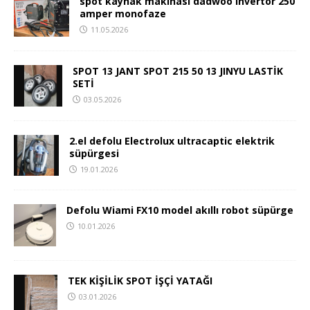
spot kaynak makinası dadwoo invertör 250
amper monofaze
11.05.2026
SPOT 13 JANT SPOT 215 50 13 JINYU LASTİK
SETİ
03.05.2026
2.el defolu Electrolux ultracaptic elektrik
süpürgesi
19.01.2026
Defolu Wiami FX10 model akıllı robot süpürge
10.01.2026
TEK KİŞİLİK SPOT İŞÇİ YATAĞI
03.01.2026