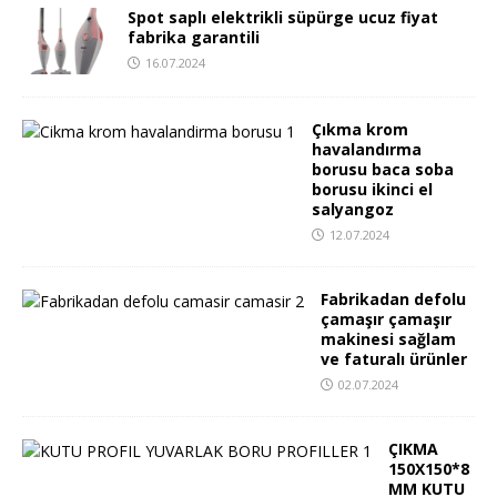
Spot saplı elektrikli süpürge ucuz fiyat
fabrika garantili
16.07.2024
Çıkma krom
havalandırma
borusu baca soba
borusu ikinci el
salyangoz
12.07.2024
Fabrikadan defolu
çamaşır çamaşır
makinesi sağlam
ve faturalı ürünler
02.07.2024
ÇIKMA
150X150*8
MM KUTU