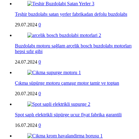
Teşhir buzdolabı satan yerler fabrikadan defolu buzdolabı
29.07.2024
0
Buzdolabı motoru sağlam arçelik bosch buzdolabı motorları
hepsi sıfır gibi
24.07.2024
0
Çıkma süpürge motoru çamaşır motor tamir ve toptan
20.07.2024
0
Spot saplı elektrikli süpürge ucuz fiyat fabrika garantili
16.07.2024
0