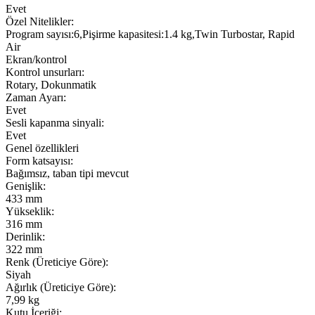
Evet
Özel Nitelikler:
Program sayısı:6,Pişirme kapasitesi:1.4 kg,Twin Turbostar, Rapid
Air
Ekran/kontrol
Kontrol unsurları:
Rotary, Dokunmatik
Zaman Ayarı:
Evet
Sesli kapanma sinyali:
Evet
Genel özellikleri
Form katsayısı:
Bağımsız, taban tipi mevcut
Genişlik:
433 mm
Yükseklik:
316 mm
Derinlik:
322 mm
Renk (Üreticiye Göre):
Siyah
Ağırlık (Üreticiye Göre):
7,99 kg
Kutu İçeriği: