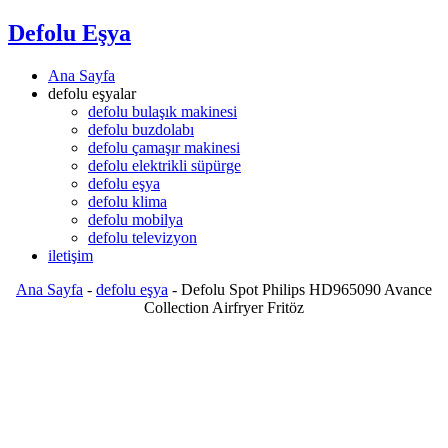
Defolu Eşya
Ana Sayfa
defolu eşyalar
defolu bulaşık makinesi
defolu buzdolabı
defolu çamaşır makinesi
defolu elektrikli süpürge
defolu eşya
defolu klima
defolu mobilya
defolu televizyon
iletişim
Ana Sayfa
-
defolu eşya
-
Defolu Spot Philips HD965090 Avance
Collection Airfryer Fritöz