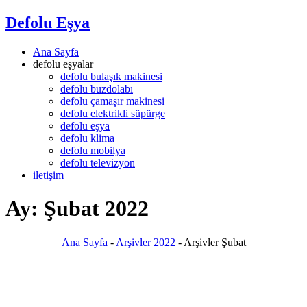
Defolu Eşya
Ana Sayfa
defolu eşyalar
defolu bulaşık makinesi
defolu buzdolabı
defolu çamaşır makinesi
defolu elektrikli süpürge
defolu eşya
defolu klima
defolu mobilya
defolu televizyon
iletişim
Ay:
Şubat 2022
Ana Sayfa
-
Arşivler 2022
-
Arşivler Şubat