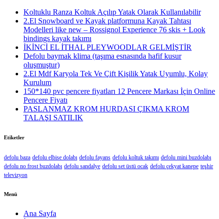
Koltuklu Ranza Koltuk Açılıp Yatak Olarak Kullanılabilir
2.El Snowboard ve Kayak platformuna Kayak Tahtası
Modelleri like new – Rossignol Experience 76 skis + Look
bindings kayak takımı
İKİNCİ EL İTHAL PLEYWOODLAR GELMİŞTİR
Defolu baymak klima (taşıma esnasında hafif kusur
oluşmuştur)
2.El Mdf Karyola Tek Ve Çift Kişilik Yatak Uyumlu, Kolay
Kurulum
150*140 pvc pencere fiyatları 12 Pencere Markası İçin Online
Pencere Fiyatı
PASLANMAZ KROM HURDASI ÇIKMA KROM
TALAŞI SATILIK
Etiketler
defolu baza
defolu elbise dolabı
defolu fayans
defolu koltuk takımı
defolu mini buzdolabı
defolu no frost buzdolabı
defolu sandalye
defolu set üstü ocak
defolu çekyat kanepe
teşhir
televizyon
Menü
Ana Sayfa