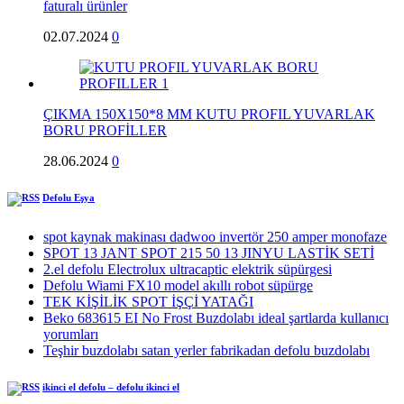
faturalı ürünler
02.07.2024
0
ÇIKMA 150X150*8 MM KUTU PROFIL YUVARLAK
BORU PROFİLLER
28.06.2024
0
Defolu Eşya
spot kaynak makinası dadwoo invertör 250 amper monofaze
SPOT 13 JANT SPOT 215 50 13 JINYU LASTİK SETİ
2.el defolu Electrolux ultracaptic elektrik süpürgesi
Defolu Wiami FX10 model akıllı robot süpürge
TEK KİŞİLİK SPOT İŞÇİ YATAĞI
Beko 683615 EI No Frost Buzdolabı ideal şartlarda kullanıcı
yorumları
Teşhir buzdolabı satan yerler fabrikadan defolu buzdolabı
ikinci el defolu – defolu ikinci el