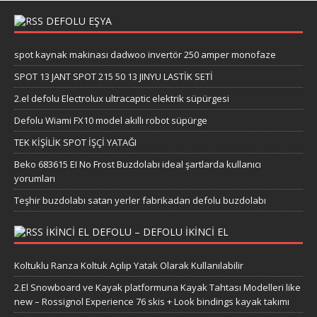
DEFOLU EŞYA
spot kaynak makinası dadwoo invertör 250 amper monofaze
SPOT 13 JANT SPOT 215 50 13 JINYU LASTİK SETİ
2.el defolu Electrolux ultracaptic elektrik süpürgesi
Defolu Wiami FX10 model akıllı robot süpürge
TEK KİŞİLİK SPOT İŞÇİ YATAĞI
Beko 683615 EI No Frost Buzdolabı ideal şartlarda kullanıcı
yorumları
Teşhir buzdolabı satan yerler fabrikadan defolu buzdolabı
IKINCI EL DEFOLU – DEFOLU IKINCI EL
Koltuklu Ranza Koltuk Açılıp Yatak Olarak Kullanılabilir
2.El Snowboard ve Kayak platformuna Kayak Tahtası Modelleri like
new – Rossignol Experience 76 skis + Look bindings kayak takımı