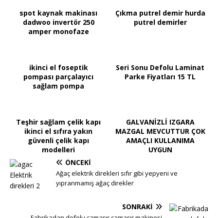
spot kaynak makinası
Çıkma putrel demir hurda
dadwoo invertör 250
putrel demirler
amper monofaze
ikinci el foseptik
Seri Sonu Defolu Laminat
pompası parçalayıcı
Parke Fiyatları 15 TL
sağlam pompa
Teşhir sağlam çelik kapı
GALVANİZLİ IZGARA
ikinci el sıfıra yakın
MAZGAL MEVCUTTUR ÇOK
güvenli çelik kapı
AMAÇLI KULLANIMA
modelleri
UYGUN
ÖNCEKI
Ağaç elektrik direkleri sıfır gibi yepyeni ve
yıpranmamış ağaç direkler
SONRAKI
Fabrikadan defolu çamaşır çamaşır makinesi