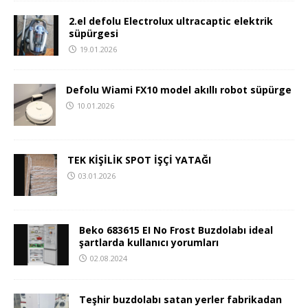
2.el defolu Electrolux ultracaptic elektrik
süpürgesi
19.01.2026
Defolu Wiami FX10 model akıllı robot süpürge
10.01.2026
TEK KİŞİLİK SPOT İŞÇİ YATAĞI
03.01.2026
Beko 683615 EI No Frost Buzdolabı ideal
şartlarda kullanıcı yorumları
02.08.2024
Teşhir buzdolabı satan yerler fabrikadan