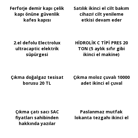
Ferforje demir kapı çelik
Satılık ikinci el cilt bakım
kapı önüne güvenlik
cihazı! cilt yenileme
kafes kapısı
etkisi devam eder
2.el defolu Electrolux
HİDROLİK C TİPİ PRES 20
ultracaptic elektrik
TON (5 aylık sıfır gibi
süpürgesi
ikinci el makine)
Çıkma doğalgaz tesisat
Çıkma moloz çuvalı 10000
borusu 20 TL
adet ikinci el çuval
Çıkma çatı sacı SAC
Paslanmaz mutfak
fiyatları sahibinden
lokanta tezgahı ikinci el
hakkında yazılar