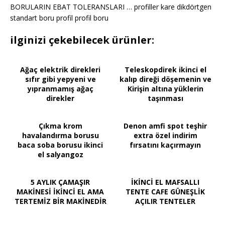
BORULARIN EBAT TOLERANSLARI … profiller kare dikdörtgen
standart boru profil profil boru
ilginizi çekebilecek ürünler:
Ağaç elektrik direkleri
Teleskopdirek ikinci el
sıfır gibi yepyeni ve
kalıp direği döşemenin ve
yıpranmamış ağaç
Kirişin altına yüklerin
direkler
taşınması
Çıkma krom
Denon amfi spot teşhir
havalandırma borusu
extra özel indirim
baca soba borusu ikinci
fırsatını kaçırmayın
el salyangoz
5 AYLIK ÇAMAŞIR
İKİNCİ EL MAFSALLI
MAKİNESİ İKİNCİ EL AMA
TENTE CAFE GÜNEŞLİK
TERTEMİZ BİR MAKİNEDİR
AÇILIR TENTELER