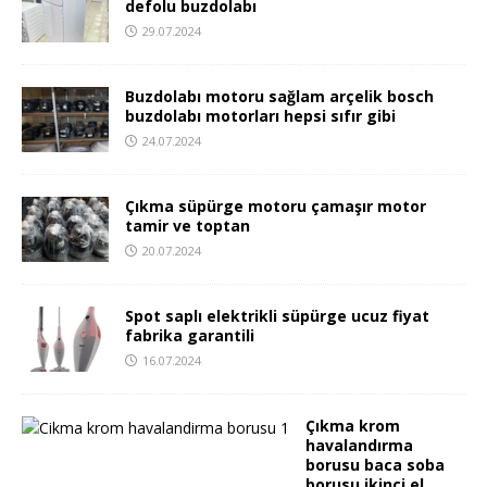
defolu buzdolabı
29.07.2024
Buzdolabı motoru sağlam arçelik bosch
buzdolabı motorları hepsi sıfır gibi
24.07.2024
Çıkma süpürge motoru çamaşır motor
tamir ve toptan
20.07.2024
Spot saplı elektrikli süpürge ucuz fiyat
fabrika garantili
16.07.2024
Çıkma krom
havalandırma
borusu baca soba
borusu ikinci el