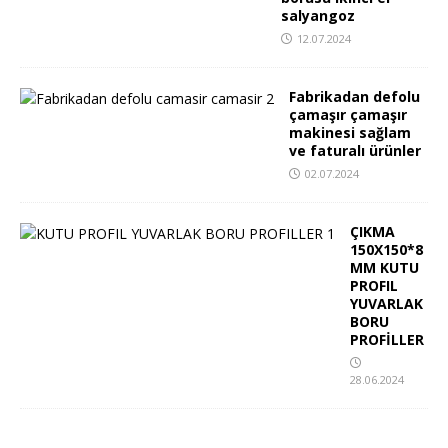
salyangoz
12.07.2024
Fabrikadan defolu
çamaşır çamaşır
makinesi sağlam
ve faturalı ürünler
02.07.2024
ÇIKMA
150X150*8
MM KUTU
PROFIL
YUVARLAK
BORU
PROFİLLER
28.06.2024