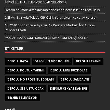
İKİNCİ EL İTHAL PLEYWOODLAR GELMİŞTİR
Defolu baymak klima (taşıma esnasında hafif kusur oluşmuştur)
2.El Mdf Karyola Tek Ve Çift Kişilik Yatak Uyumlu, Kolay Kurulum
150*140 pvc pencere fiyatları 12 Pencere Markası İçin Online
Pencere Fiyatı
PASLANMAZ KROM HURDASI ÇIKMA KROM TALAŞI SATILIK
ETIKETLER
DEFOLU BAZA
DEFOLU ELBISE DOLABI
DEFOLU FAYANS
DEFOLU KOLTUK TAKIMI
DEFOLU MINI BUZDOLABI
DEFOLU NO FROST BUZDOLABI
DEFOLU SANDALYE
DEFOLU SET ÜSTÜ OCAK
DEFOLU ÇEKYAT KANEPE
TEŞHIR TELEVIZYON