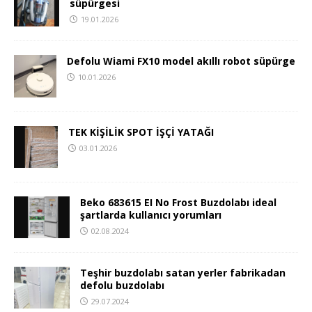
süpürgesi
19.01.2026
Defolu Wiami FX10 model akıllı robot süpürge
10.01.2026
TEK KİŞİLİK SPOT İŞÇİ YATAĞI
03.01.2026
Beko 683615 EI No Frost Buzdolabı ideal
şartlarda kullanıcı yorumları
02.08.2024
Teşhir buzdolabı satan yerler fabrikadan
defolu buzdolabı
29.07.2024