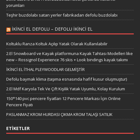
yorumları
Teşhir buzdolabı satan yerler fabrikadan defolu buzdolabı
IKINCI EL DEFOLU – DEFOLU IKINCI EL
Koltuklu Ranza Koltuk Açılıp Yatak Olarak Kullanılabilir
2.El Snowboard ve Kayak platformuna Kayak Tahtası Modelleri like
new – Rossignol Experience 76 skis + Look bindings kayak takımı
İKİNCİ EL İTHAL PLEYWOODLAR GELMİŞTİR
Defolu baymak klima (taşıma esnasında hafif kusur oluşmuştur)
2.El Mdf Karyola Tek Ve Çift Kişilik Yatak Uyumlu, Kolay Kurulum
150*140 pvc pencere fiyatları 12 Pencere Markası İçin Online
Pencere Fiyatı
PASLANMAZ KROM HURDASI ÇIKMA KROM TALAŞI SATILIK
ETIKETLER