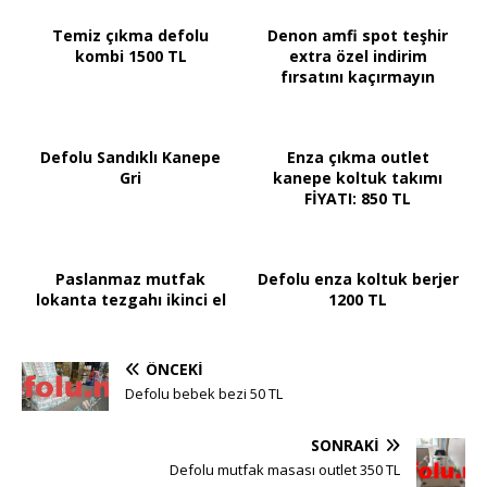
Temiz çıkma defolu
Denon amfi spot teşhir
kombi 1500 TL
extra özel indirim
fırsatını kaçırmayın
Defolu Sandıklı Kanepe
Enza çıkma outlet
Gri
kanepe koltuk takımı
FİYATI: 850 TL
Paslanmaz mutfak
Defolu enza koltuk berjer
lokanta tezgahı ikinci el
1200 TL
ÖNCEKI
Defolu bebek bezi 50 TL
SONRAKI
Defolu mutfak masası outlet 350 TL