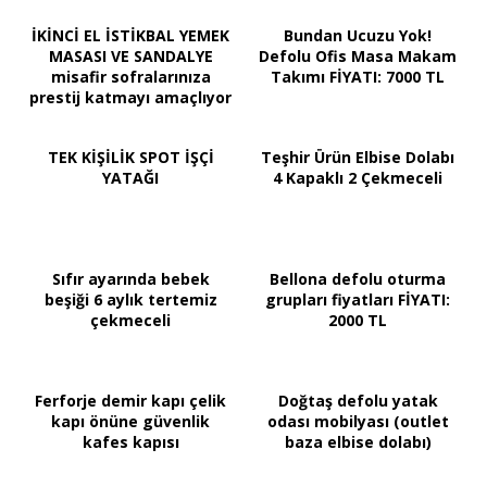
İKİNCİ EL İSTİKBAL YEMEK
Bundan Ucuzu Yok!
MASASI VE SANDALYE
Defolu Ofis Masa Makam
misafir sofralarınıza
Takımı FİYATI: 7000 TL
prestij katmayı amaçlıyor
TEK KİŞİLİK SPOT İŞÇİ
Teşhir Ürün Elbise Dolabı
YATAĞI
4 Kapaklı 2 Çekmeceli
Sıfır ayarında bebek
Bellona defolu oturma
beşiği 6 aylık tertemiz
grupları fiyatları FİYATI:
çekmeceli
2000 TL
Ferforje demir kapı çelik
Doğtaş defolu yatak
kapı önüne güvenlik
odası mobilyası (outlet
kafes kapısı
baza elbise dolabı)