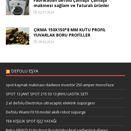
Fabrikadan defolu çamaşır çamaşır
makinesi sağlam ve faturalı ürünler
02.07.2024
ÇIKMA 150X150*8 MM KUTU PROFIL
YUVARLAK BORU PROFİLLER
28.06.2024
DEFOLU EŞYA
spot kaynak makinası dadwoo invertör 250 amper monofaze
SPOT 13 JANT SPOT 215 50 13 JINYU LASTİK SETİ
2.el defolu Electrolux ultracaptic elektrik süpürgesi
Defolu Wiami FX10 model akıllı robot süpürge
TEK KİŞİLİK SPOT İŞÇİ YATAĞI
Beko 683615 EI No Frost Buzdolabı ideal şartlarda kullanıcı