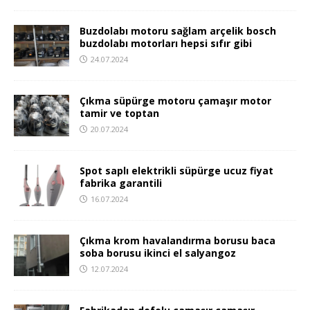
Buzdolabı motoru sağlam arçelik bosch
buzdolabı motorları hepsi sıfır gibi
24.07.2024
Çıkma süpürge motoru çamaşır motor
tamir ve toptan
20.07.2024
Spot saplı elektrikli süpürge ucuz fiyat
fabrika garantili
16.07.2024
Çıkma krom havalandırma borusu baca
soba borusu ikinci el salyangoz
12.07.2024