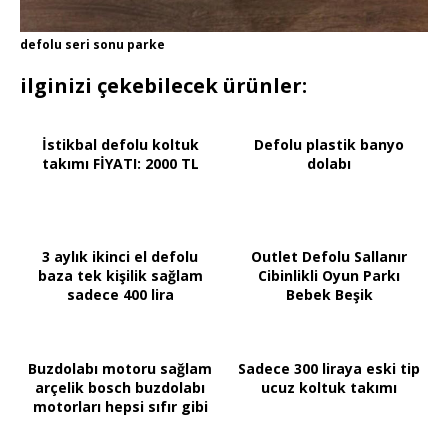
defolu seri sonu parke
ilginizi çekebilecek ürünler:
İstikbal defolu koltuk
Defolu plastik banyo
takımı FİYATI: 2000 TL
dolabı
3 aylık ikinci el defolu
Outlet Defolu Sallanır
baza tek kişilik sağlam
Cibinlikli Oyun Parkı
sadece 400 lira
Bebek Beşik
Buzdolabı motoru sağlam
Sadece 300 liraya eski tip
arçelik bosch buzdolabı
ucuz koltuk takımı
motorları hepsi sıfır gibi