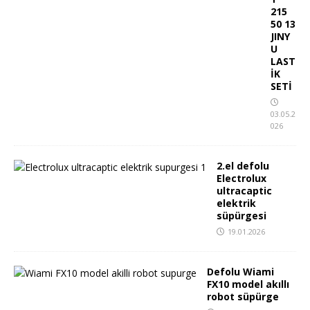
215
50 13
JINY
U
LAST
İK
SETİ
03.05.2
026
2.el defolu
Electrolux
ultracaptic
elektrik
süpürgesi
19.01.2026
Defolu Wiami
FX10 model akıllı
robot süpürge