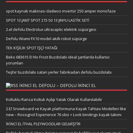
spot kaynak makinası dadwoo invertör 250 amper monofaze
SPOT 13 JANT SPOT 215 50 13 JINYU LASTİK SETİ
2.el defolu Electrolux ultracaptic elektrik süpürgesi
Defolu Wiami FX10 model akıllı robot süpürge
TEK KİŞİLİK SPOT İŞÇİ YATAĞI
Beko 683615 EI No Frost Buzdolabı ideal şartlarda kullanıcı
yorumları
Teşhir buzdolabı satan yerler fabrikadan defolu buzdolabı
IKINCI EL DEFOLU – DEFOLU IKINCI EL
Koltuklu Ranza Koltuk Açılıp Yatak Olarak Kullanılabilir
2.El Snowboard ve Kayak platformuna Kayak Tahtası Modelleri like
new – Rossignol Experience 76 skis + Look bindings kayak takımı
İKİNCİ EL İTHAL PLEYWOODLAR GELMİŞTİR
Defolu baymak klima (taşıma esnasında hafif kusur oluşmuştur)