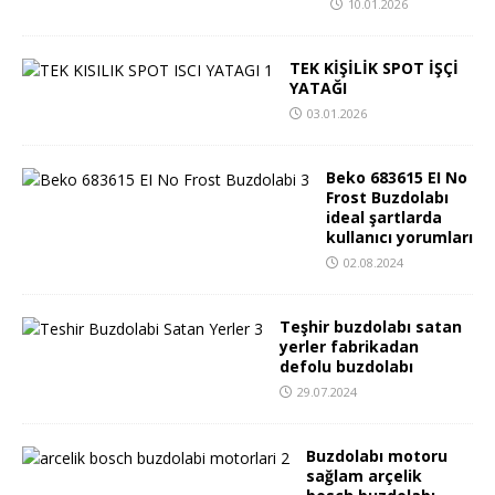
10.01.2026
TEK KİŞİLİK SPOT İŞÇİ
YATAĞI
03.01.2026
Beko 683615 EI No
Frost Buzdolabı
ideal şartlarda
kullanıcı yorumları
02.08.2024
Teşhir buzdolabı satan
yerler fabrikadan
defolu buzdolabı
29.07.2024
Buzdolabı motoru
sağlam arçelik