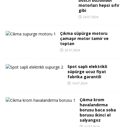
bosch buzdolabı
motorları hepsi sıfır
gibi
24.07.2024
Çıkma süpürge motoru
çamaşır motor tamir ve
toptan
20.07.2024
Spot saplı elektrikli
süpürge ucuz fiyat
fabrika garantili
16.07.2024
Çıkma krom
havalandırma
borusu baca soba
borusu ikinci el
salyangoz
12.07.2024