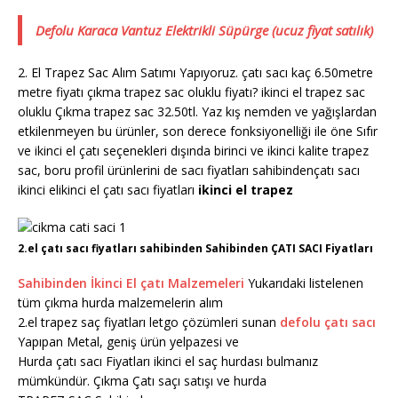
Defolu Karaca Vantuz Elektrikli Süpürge (ucuz fiyat satılık)
2. El Trapez Sac Alım Satımı Yapıyoruz. çatı sacı kaç 6.50metre
metre fiyatı çıkma trapez sac oluklu fiyatı? ikinci el trapez sac
oluklu Çıkma trapez sac 32.50tl. Yaz kış nemden ve yağışlardan
etkilenmeyen bu ürünler, son derece fonksiyonelliği ile öne Sıfır
ve ikinci el çatı seçenekleri dışında birinci ve ikinci kalite trapez
sac, boru profil ürünlerini de sacı fiyatları sahibindençatı sacı
ikinci elikinci el çatı sacı fiyatları
ikinci el trapez
2.el çatı sacı fiyatları sahibinden Sahibinden ÇATI SACI Fiyatları
Sahibinden İkinci El çatı Malzemeleri
Yukarıdaki listelenen
tüm çıkma hurda malzemelerin alım
2.el trapez saç fiyatları letgo çözümleri sunan
defolu çatı sacı
Yapıpan Metal, geniş ürün yelpazesi ve
Hurda çatı sacı Fiyatları ikinci el saç hurdası bulmanız
mümkündür. Çıkma Çatı saçı satışı ve hurda