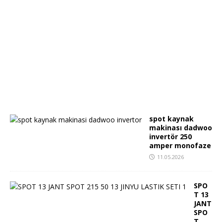
spot kaynak
makinası dadwoo
invertör 250
amper monofaze
11.05.2026
SPO
T 13
JANT
SPO
T