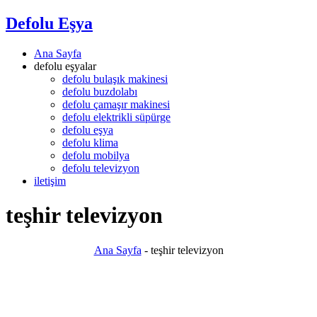
Defolu Eşya
Ana Sayfa
defolu eşyalar
defolu bulaşık makinesi
defolu buzdolabı
defolu çamaşır makinesi
defolu elektrikli süpürge
defolu eşya
defolu klima
defolu mobilya
defolu televizyon
iletişim
teşhir televizyon
Ana Sayfa
-
teşhir televizyon