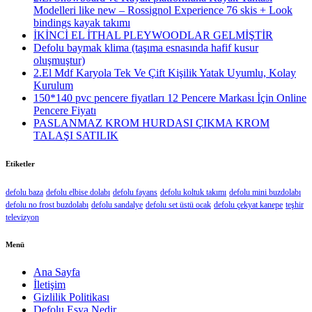
Modelleri like new – Rossignol Experience 76 skis + Look
bindings kayak takımı
İKİNCİ EL İTHAL PLEYWOODLAR GELMİŞTİR
Defolu baymak klima (taşıma esnasında hafif kusur
oluşmuştur)
2.El Mdf Karyola Tek Ve Çift Kişilik Yatak Uyumlu, Kolay
Kurulum
150*140 pvc pencere fiyatları 12 Pencere Markası İçin Online
Pencere Fiyatı
PASLANMAZ KROM HURDASI ÇIKMA KROM
TALAŞI SATILIK
Etiketler
defolu baza
defolu elbise dolabı
defolu fayans
defolu koltuk takımı
defolu mini buzdolabı
defolu no frost buzdolabı
defolu sandalye
defolu set üstü ocak
defolu çekyat kanepe
teşhir
televizyon
Menü
Ana Sayfa
İletişim
Gizlilik Politikası
Defolu Eşya Nedir