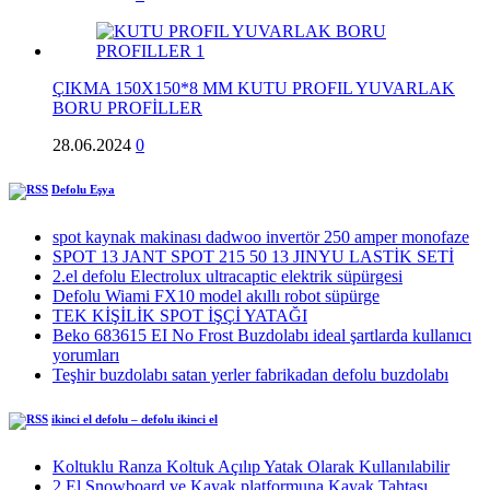
ÇIKMA 150X150*8 MM KUTU PROFIL YUVARLAK
BORU PROFİLLER
28.06.2024
0
Defolu Eşya
spot kaynak makinası dadwoo invertör 250 amper monofaze
SPOT 13 JANT SPOT 215 50 13 JINYU LASTİK SETİ
2.el defolu Electrolux ultracaptic elektrik süpürgesi
Defolu Wiami FX10 model akıllı robot süpürge
TEK KİŞİLİK SPOT İŞÇİ YATAĞI
Beko 683615 EI No Frost Buzdolabı ideal şartlarda kullanıcı
yorumları
Teşhir buzdolabı satan yerler fabrikadan defolu buzdolabı
ikinci el defolu – defolu ikinci el
Koltuklu Ranza Koltuk Açılıp Yatak Olarak Kullanılabilir
2.El Snowboard ve Kayak platformuna Kayak Tahtası