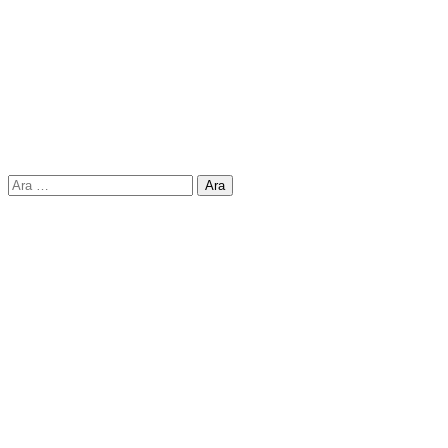
Arama: