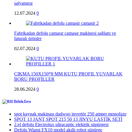
salyangoz
12.07.2024
0
Fabrikadan defolu çamaşır çamaşır makinesi sağlam ve
faturalı ürünler
02.07.2024
0
ÇIKMA 150X150*8 MM KUTU PROFIL YUVARLAK
BORU PROFİLLER
28.06.2024
0
Defolu Eşya
spot kaynak makinası dadwoo invertör 250 amper monofaze
SPOT 13 JANT SPOT 215 50 13 JINYU LASTİK SETİ
2.el defolu Electrolux ultracaptic elektrik süpürgesi
Defolu Wiami FX10 model akıllı robot süpürge