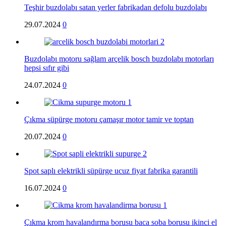
Teşhir buzdolabı satan yerler fabrikadan defolu buzdolabı
29.07.2024
0
Buzdolabı motoru sağlam arçelik bosch buzdolabı motorları
hepsi sıfır gibi
24.07.2024
0
Çıkma süpürge motoru çamaşır motor tamir ve toptan
20.07.2024
0
Spot saplı elektrikli süpürge ucuz fiyat fabrika garantili
16.07.2024
0
Çıkma krom havalandırma borusu baca soba borusu ikinci el