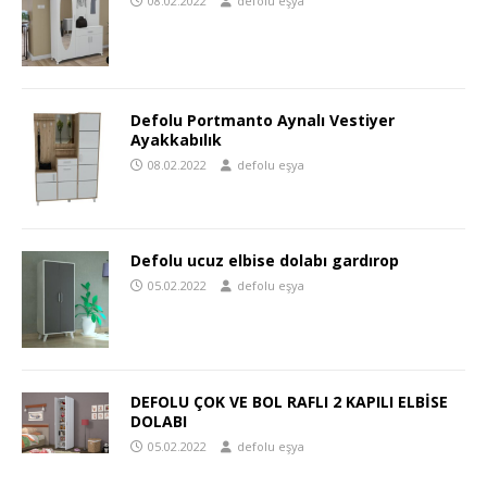
08.02.2022
defolu eşya
Defolu Portmanto Aynalı Vestiyer
Ayakkabılık
08.02.2022
defolu eşya
Defolu ucuz elbise dolabı gardırop
05.02.2022
defolu eşya
DEFOLU ÇOK VE BOL RAFLI 2 KAPILI ELBİSE
DOLABI
05.02.2022
defolu eşya