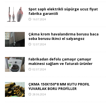
Spot saplı elektrikli süpürge ucuz fiyat
fabrika garantili
16.07.2024
Çıkma krom havalandırma borusu baca
soba borusu ikinci el salyangoz
12.07.2024
Fabrikadan defolu çamaşır çamaşır
makinesi sağlam ve faturalı ürünler
02.07.2024
ÇIKMA 150X150*8 MM KUTU PROFIL
YUVARLAK BORU PROFİLLER
28.06.2024