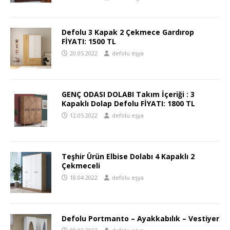
Defolu 3 Kapak 2 Çekmece Gardırop
FİYATI: 1500 TL
20.05.2022
defolu eşya
GENÇ ODASI DOLABI Takım İçeriği : 3
Kapaklı Dolap Defolu FİYATI: 1800 TL
12.05.2022
defolu eşya
Teşhir Ürün Elbise Dolabı 4 Kapaklı 2
Çekmeceli
18.04.2022
defolu eşya
Defolu Portmanto – Ayakkabılık – Vestiyer