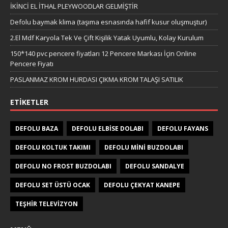
İKİNCİ EL İTHAL PLEYWOODLAR GELMİŞTİR
Defolu baymak klima (taşıma esnasında hafif kusur oluşmuştur)
2.El Mdf Karyola Tek Ve Çift Kişilik Yatak Uyumlu, Kolay Kurulum
150*140 pvc pencere fiyatları 12 Pencere Markası İçin Online
Pencere Fiyatı
PASLANMAZ KROM HURDASI ÇIKMA KROM TALAŞI SATILIK
ETIKETLER
DEFOLU BAZA
DEFOLU ELBISE DOLABI
DEFOLU FAYANS
DEFOLU KOLTUK TAKIMI
DEFOLU MINI BUZDOLABI
DEFOLU NO FROST BUZDOLABI
DEFOLU SANDALYE
DEFOLU SET ÜSTÜ OCAK
DEFOLU ÇEKYAT KANEPE
TEŞHIR TELEVIZYON