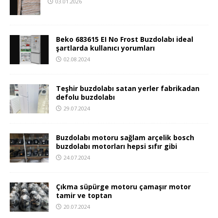
03.01.2026
Beko 683615 EI No Frost Buzdolabı ideal
şartlarda kullanıcı yorumları
02.08.2024
Teşhir buzdolabı satan yerler fabrikadan
defolu buzdolabı
29.07.2024
Buzdolabı motoru sağlam arçelik bosch
buzdolabı motorları hepsi sıfır gibi
24.07.2024
Çıkma süpürge motoru çamaşır motor
tamir ve toptan
20.07.2024