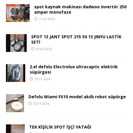
spot kaynak makinası dadwoo invertör 250
amper monofaze
11.05.2026
SPOT 13 JANT SPOT 215 50 13 JINYU LASTİK
SETİ
03.05.2026
2.el defolu Electrolux ultracaptic elektrik
süpürgesi
19.01.2026
Defolu Wiami FX10 model akıllı robot süpürge
10.01.2026
TEK KİŞİLİK SPOT İŞÇİ YATAĞI