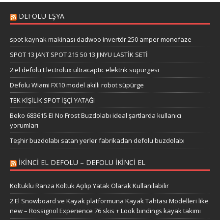
DEFOLU EŞYA
spot kaynak makinası dadwoo invertör 250 amper monofaze
SPOT 13 JANT SPOT 215 50 13 JINYU LASTİK SETİ
2.el defolu Electrolux ultracaptic elektrik süpürgesi
Defolu Wiami FX10 model akıllı robot süpürge
TEK KİŞİLİK SPOT İŞÇİ YATAĞI
Beko 683615 EI No Frost Buzdolabı ideal şartlarda kullanıcı
yorumları
Teşhir buzdolabı satan yerler fabrikadan defolu buzdolabı
IKINCI EL DEFOLU – DEFOLU IKINCI EL
Koltuklu Ranza Koltuk Açılıp Yatak Olarak Kullanılabilir
2.El Snowboard ve Kayak platformuna Kayak Tahtası Modelleri like
new – Rossignol Experience 76 skis + Look bindings kayak takımı