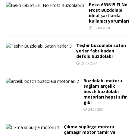
Beko 683615 EI No
Frost Buzdolabı
ideal şartlarda
kullanıcı yorumları
02.08.2024
Teşhir buzdolabı satan
yerler fabrikadan
defolu buzdolabı
29.07.2024
Buzdolabı motoru
sağlam arçelik
bosch buzdolabı
motorları hepsi sıfır
gibi
24.07.2024
Çıkma süpürge motoru
çamaşır motor tamir ve