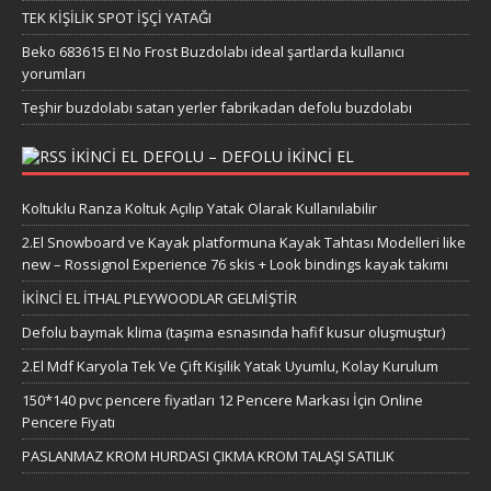
TEK KİŞİLİK SPOT İŞÇİ YATAĞI
Beko 683615 EI No Frost Buzdolabı ideal şartlarda kullanıcı
yorumları
Teşhir buzdolabı satan yerler fabrikadan defolu buzdolabı
IKINCI EL DEFOLU – DEFOLU IKINCI EL
Koltuklu Ranza Koltuk Açılıp Yatak Olarak Kullanılabilir
2.El Snowboard ve Kayak platformuna Kayak Tahtası Modelleri like
new – Rossignol Experience 76 skis + Look bindings kayak takımı
İKİNCİ EL İTHAL PLEYWOODLAR GELMİŞTİR
Defolu baymak klima (taşıma esnasında hafif kusur oluşmuştur)
2.El Mdf Karyola Tek Ve Çift Kişilik Yatak Uyumlu, Kolay Kurulum
150*140 pvc pencere fiyatları 12 Pencere Markası İçin Online
Pencere Fiyatı
PASLANMAZ KROM HURDASI ÇIKMA KROM TALAŞI SATILIK