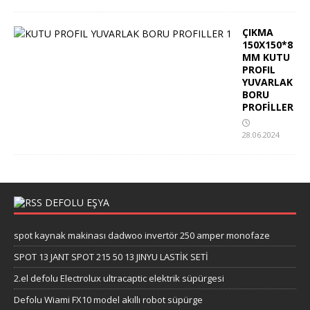
ÇIKMA
150X150*8
MM KUTU
PROFIL
YUVARLAK
BORU
PROFİLLER
28.06.2024
DEFOLU EŞYA
spot kaynak makinası dadwoo invertör 250 amper monofaze
SPOT 13 JANT SPOT 215 50 13 JINYU LASTİK SETİ
2.el defolu Electrolux ultracaptic elektrik süpürgesi
Defolu Wiami FX10 model akıllı robot süpürge