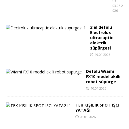
03.05.2
026
2.el defolu
Electrolux
ultracaptic
elektrik
süpürgesi
19.01.2026
Defolu Wiami
FX10 model akıllı
robot süpürge
10.01.2026
TEK KİŞİLİK SPOT İŞÇİ
YATAĞI
03.01.2026