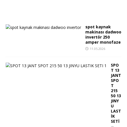
spot kaynak
makinası dadwoo
invertör 250
amper monofaze
11.05.2026
SPO
T 13
JANT
SPO
T
215
50 13
JINY
U
LAST
İK
SETİ