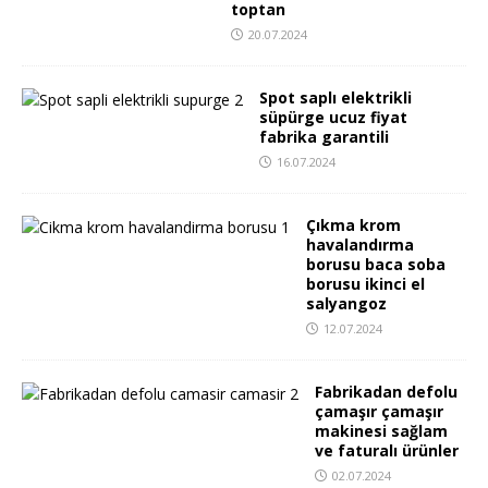
toptan
20.07.2024
Spot saplı elektrikli
süpürge ucuz fiyat
fabrika garantili
16.07.2024
Çıkma krom
havalandırma
borusu baca soba
borusu ikinci el
salyangoz
12.07.2024
Fabrikadan defolu
çamaşır çamaşır
makinesi sağlam
ve faturalı ürünler
02.07.2024