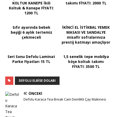
KOLTUK KANEPE İkili
takımı FİYATI: 2000 TL
Koltuk & Kanepe FİYATI:
1200 TL
Sıfır ayarında bebek
İKİNCİ EL İSTİKBAL YEMEK
beşiği 6 aylık tertemiz
MASASI VE SANDALYE
çekmeceli
misafir sofralarınıza
prestij katmayı amaçlıyor
Seri Sonu Defolu Laminat
1,5 senelik tepe mobilya
Parke Fiyatları 15 TL
köşe koltuk takımı
FİYATI: 3500 TL
DEFOLU ELBISE DOLABI
ÖNCEKI
Defolu Karaca Tea Break Cam Demlikli Çay Makinesi