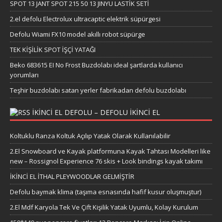
SPOT 13 JANT SPOT 215 50 13 JINYU LASTİK SETİ
2.el defolu Electrolux ultracaptic elektrik süpürgesi
Defolu Wiami FX10 model akıllı robot süpürge
TEK KİŞİLİK SPOT İŞÇİ YATAĞI
Beko 683615 EI No Frost Buzdolabı ideal şartlarda kullanıcı
yorumları
Teşhir buzdolabı satan yerler fabrikadan defolu buzdolabı
IKINCI EL DEFOLU – DEFOLU IKINCI EL
Koltuklu Ranza Koltuk Açılıp Yatak Olarak Kullanılabilir
2.El Snowboard ve Kayak platformuna Kayak Tahtası Modelleri like
new – Rossignol Experience 76 skis + Look bindings kayak takımı
İKİNCİ EL İTHAL PLEYWOODLAR GELMİŞTİR
Defolu baymak klima (taşıma esnasında hafif kusur oluşmuştur)
2.El Mdf Karyola Tek Ve Çift Kişilik Yatak Uyumlu, Kolay Kurulum