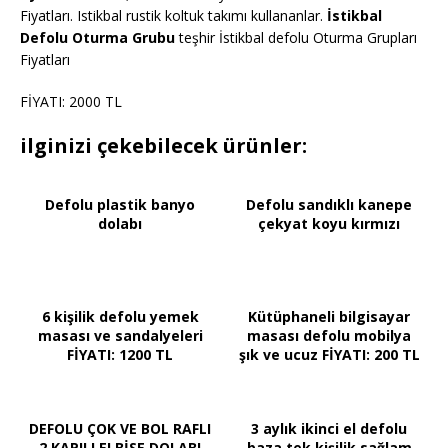
Fiyatları. Istikbal rustik koltuk takımı kullananlar.
İstikbal
Defolu Oturma Grubu
teşhir İstikbal defolu Oturma Grupları
Fiyatları
FİYATI: 2000 TL
ilginizi çekebilecek ürünler:
Defolu plastik banyo
Defolu sandıklı kanepe
dolabı
çekyat koyu kırmızı
6 kişilik defolu yemek
Kütüphaneli bilgisayar
masası ve sandalyeleri
masası defolu mobilya
FİYATI: 1200 TL
şık ve ucuz FİYATI: 200 TL
DEFOLU ÇOK VE BOL RAFLI
3 aylık ikinci el defolu
2 KAPILI ELBİSE DOLABI
baza tek kişilik sağlam