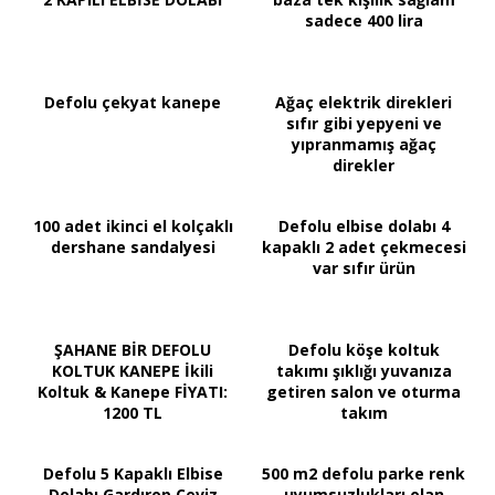
sadece 400 lira
Defolu çekyat kanepe
Ağaç elektrik direkleri
sıfır gibi yepyeni ve
yıpranmamış ağaç
direkler
100 adet ikinci el kolçaklı
Defolu elbise dolabı 4
dershane sandalyesi
kapaklı 2 adet çekmecesi
var sıfır ürün
ŞAHANE BİR DEFOLU
Defolu köşe koltuk
KOLTUK KANEPE İkili
takımı şıklığı yuvanıza
Koltuk & Kanepe FİYATI:
getiren salon ve oturma
1200 TL
takım
Defolu 5 Kapaklı Elbise
500 m2 defolu parke renk
Dolabı Gardırop Ceviz
uyumsuzlukları olan