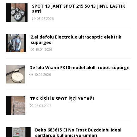
SPOT 13 JANT SPOT 215 50 13 JINYU LASTİK
SETİ
03.05.2026
2.el defolu Electrolux ultracaptic elektrik
süpürgesi
19.01.2026
Defolu Wiami FX10 model akıllı robot süpürge
10.01.2026
TEK KİŞİLİK SPOT İŞÇİ YATAĞI
03.01.2026
Beko 683615 EI No Frost Buzdolabı ideal
şartlarda kullanıcı yorumları