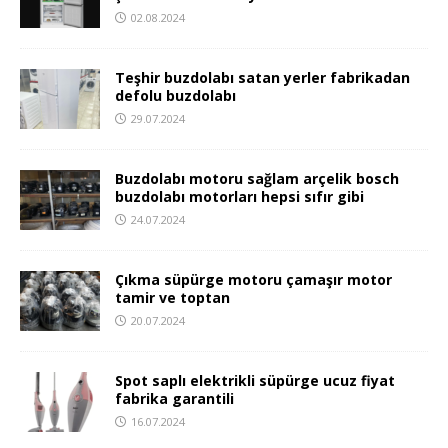
02.08.2024
Teşhir buzdolabı satan yerler fabrikadan
defolu buzdolabı
29.07.2024
Buzdolabı motoru sağlam arçelik bosch
buzdolabı motorları hepsi sıfır gibi
24.07.2024
Çıkma süpürge motoru çamaşır motor
tamir ve toptan
20.07.2024
Spot saplı elektrikli süpürge ucuz fiyat
fabrika garantili
16.07.2024