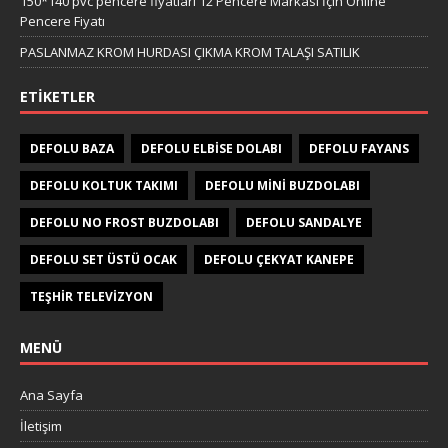
150*140 pvc pencere fiyatları 12 Pencere Markası İçin Online
Pencere Fiyatı
PASLANMAZ KROM HURDASI ÇIKMA KROM TALAŞI SATILIK
ETIKETLER
DEFOLU BAZA
DEFOLU ELBISE DOLABI
DEFOLU FAYANS
DEFOLU KOLTUK TAKIMI
DEFOLU MINI BUZDOLABI
DEFOLU NO FROST BUZDOLABI
DEFOLU SANDALYE
DEFOLU SET ÜSTÜ OCAK
DEFOLU ÇEKYAT KANEPE
TEŞHIR TELEVIZYON
MENÜ
Ana Sayfa
İletişim