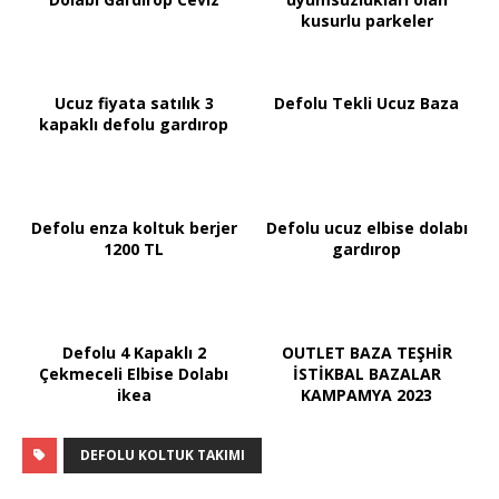
kusurlu parkeler
Ucuz fiyata satılık 3
Defolu Tekli Ucuz Baza
kapaklı defolu gardırop
Defolu enza koltuk berjer
Defolu ucuz elbise dolabı
1200 TL
gardırop
Defolu 4 Kapaklı 2
OUTLET BAZA TEŞHİR
Çekmeceli Elbise Dolabı
İSTİKBAL BAZALAR
ikea
KAMPAMYA 2023
DEFOLU KOLTUK TAKIMI