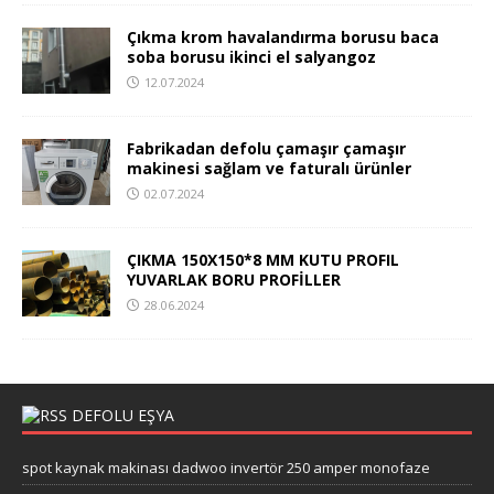
Çıkma krom havalandırma borusu baca
soba borusu ikinci el salyangoz
12.07.2024
Fabrikadan defolu çamaşır çamaşır
makinesi sağlam ve faturalı ürünler
02.07.2024
ÇIKMA 150X150*8 MM KUTU PROFIL
YUVARLAK BORU PROFİLLER
28.06.2024
DEFOLU EŞYA
spot kaynak makinası dadwoo invertör 250 amper monofaze