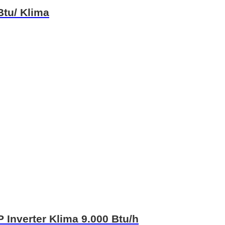
tu/ Klima
 Inverter Klima 9.000 Btu/h