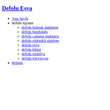
Defolu Eşya
Ana Sayfa
defolu eşyalar
defolu bulaşık makinesi
defolu buzdolabı
defolu çamaşır makinesi
defolu elektrikli süpürge
defolu eşya
defolu klima
defolu mobilya
defolu televizyon
iletişim