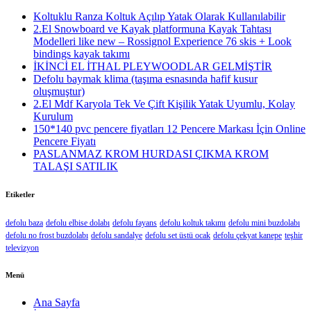
Koltuklu Ranza Koltuk Açılıp Yatak Olarak Kullanılabilir
2.El Snowboard ve Kayak platformuna Kayak Tahtası
Modelleri like new – Rossignol Experience 76 skis + Look
bindings kayak takımı
İKİNCİ EL İTHAL PLEYWOODLAR GELMİŞTİR
Defolu baymak klima (taşıma esnasında hafif kusur
oluşmuştur)
2.El Mdf Karyola Tek Ve Çift Kişilik Yatak Uyumlu, Kolay
Kurulum
150*140 pvc pencere fiyatları 12 Pencere Markası İçin Online
Pencere Fiyatı
PASLANMAZ KROM HURDASI ÇIKMA KROM
TALAŞI SATILIK
Etiketler
defolu baza
defolu elbise dolabı
defolu fayans
defolu koltuk takımı
defolu mini buzdolabı
defolu no frost buzdolabı
defolu sandalye
defolu set üstü ocak
defolu çekyat kanepe
teşhir
televizyon
Menü
Ana Sayfa