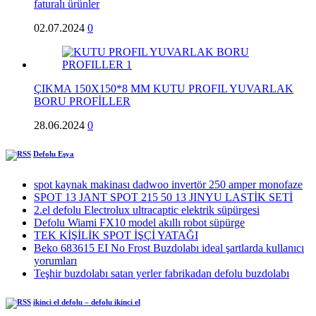
faturalı ürünler
02.07.2024
0
ÇIKMA 150X150*8 MM KUTU PROFIL YUVARLAK
BORU PROFİLLER
28.06.2024
0
Defolu Eşya
spot kaynak makinası dadwoo invertör 250 amper monofaze
SPOT 13 JANT SPOT 215 50 13 JINYU LASTİK SETİ
2.el defolu Electrolux ultracaptic elektrik süpürgesi
Defolu Wiami FX10 model akıllı robot süpürge
TEK KİŞİLİK SPOT İŞÇİ YATAĞI
Beko 683615 EI No Frost Buzdolabı ideal şartlarda kullanıcı
yorumları
Teşhir buzdolabı satan yerler fabrikadan defolu buzdolabı
ikinci el defolu – defolu ikinci el