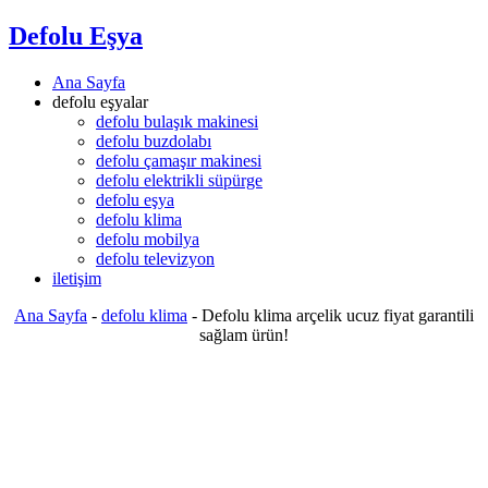
Defolu Eşya
Ana Sayfa
defolu eşyalar
defolu bulaşık makinesi
defolu buzdolabı
defolu çamaşır makinesi
defolu elektrikli süpürge
defolu eşya
defolu klima
defolu mobilya
defolu televizyon
iletişim
Ana Sayfa
-
defolu klima
-
Defolu klima arçelik ucuz fiyat garantili
sağlam ürün!