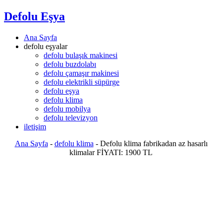
Defolu Eşya
Ana Sayfa
defolu eşyalar
defolu bulaşık makinesi
defolu buzdolabı
defolu çamaşır makinesi
defolu elektrikli süpürge
defolu eşya
defolu klima
defolu mobilya
defolu televizyon
iletişim
Ana Sayfa
-
defolu klima
-
Defolu klima fabrikadan az hasarlı
klimalar FİYATI: 1900 TL