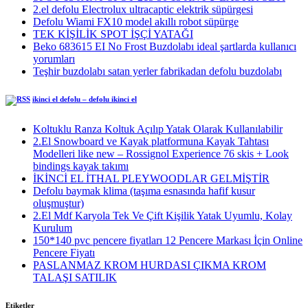
2.el defolu Electrolux ultracaptic elektrik süpürgesi
Defolu Wiami FX10 model akıllı robot süpürge
TEK KİŞİLİK SPOT İŞÇİ YATAĞI
Beko 683615 EI No Frost Buzdolabı ideal şartlarda kullanıcı
yorumları
Teşhir buzdolabı satan yerler fabrikadan defolu buzdolabı
ikinci el defolu – defolu ikinci el
Koltuklu Ranza Koltuk Açılıp Yatak Olarak Kullanılabilir
2.El Snowboard ve Kayak platformuna Kayak Tahtası
Modelleri like new – Rossignol Experience 76 skis + Look
bindings kayak takımı
İKİNCİ EL İTHAL PLEYWOODLAR GELMİŞTİR
Defolu baymak klima (taşıma esnasında hafif kusur
oluşmuştur)
2.El Mdf Karyola Tek Ve Çift Kişilik Yatak Uyumlu, Kolay
Kurulum
150*140 pvc pencere fiyatları 12 Pencere Markası İçin Online
Pencere Fiyatı
PASLANMAZ KROM HURDASI ÇIKMA KROM
TALAŞI SATILIK
Etiketler