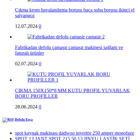
Çıkma krom havalandırma borusu baca soba borusu ikinci el
salyangoz
12.07.2024
0
Fabrikadan defolu çamaşır çamaşır makinesi sağlam ve
faturalı ürünler
02.07.2024
0
ÇIKMA 150X150*8 MM KUTU PROFIL YUVARLAK
BORU PROFİLLER
28.06.2024
0
Defolu Eşya
spot kaynak makinası dadwoo invertör 250 amper monofaze
SPOT 13 JANT SPOT 215 50 13 JINYU LASTİK SETİ