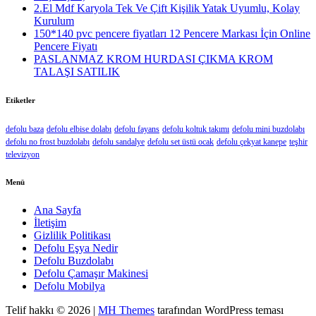
2.El Mdf Karyola Tek Ve Çift Kişilik Yatak Uyumlu, Kolay
Kurulum
150*140 pvc pencere fiyatları 12 Pencere Markası İçin Online
Pencere Fiyatı
PASLANMAZ KROM HURDASI ÇIKMA KROM
TALAŞI SATILIK
Etiketler
defolu baza
defolu elbise dolabı
defolu fayans
defolu koltuk takımı
defolu mini buzdolabı
defolu no frost buzdolabı
defolu sandalye
defolu set üstü ocak
defolu çekyat kanepe
teşhir
televizyon
Menü
Ana Sayfa
İletişim
Gizlilik Politikası
Defolu Eşya Nedir
Defolu Buzdolabı
Defolu Çamaşır Makinesi
Defolu Mobilya
Telif hakkı © 2026 |
MH Themes
tarafından WordPress teması