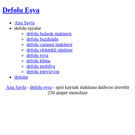
Defolu Eşya
Ana Sayfa
defolu eşyalar
defolu bulaşık makinesi
defolu buzdolabı
defolu çamaşır makinesi
defolu elektrikli süpürge
defolu eşya
defolu klima
defolu mobilya
defolu televizyon
iletişim
Ana Sayfa
-
defolu eşya
-
spot kaynak makinası dadwoo invertör
250 amper monofaze