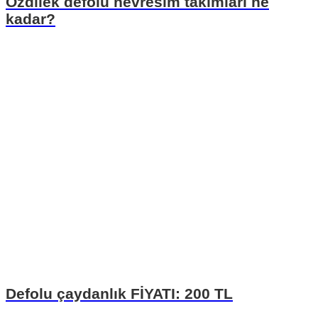
Özdilek defolu nevresim takımları ne
kadar?
Defolu çaydanlık FİYATI: 200 TL