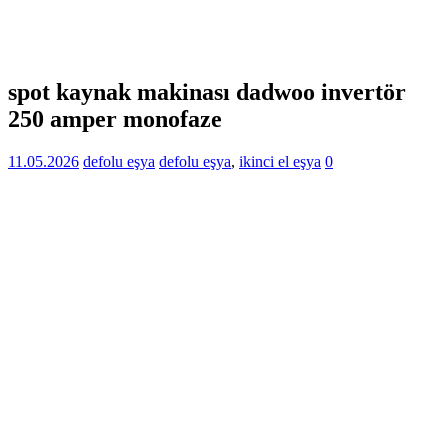
spot kaynak makinası dadwoo invertör
250 amper monofaze
11.05.2026
defolu eşya
defolu eşya
,
ikinci el eşya
0