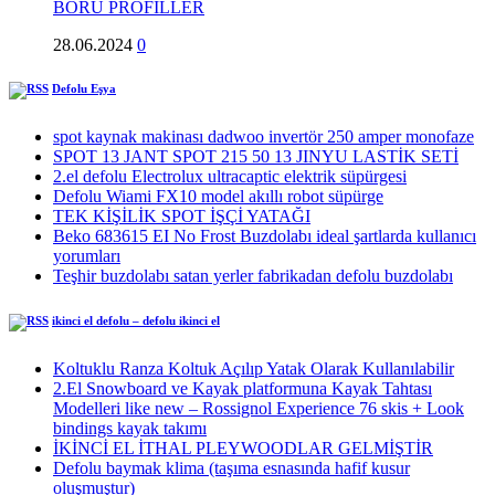
BORU PROFİLLER
28.06.2024
0
Defolu Eşya
spot kaynak makinası dadwoo invertör 250 amper monofaze
SPOT 13 JANT SPOT 215 50 13 JINYU LASTİK SETİ
2.el defolu Electrolux ultracaptic elektrik süpürgesi
Defolu Wiami FX10 model akıllı robot süpürge
TEK KİŞİLİK SPOT İŞÇİ YATAĞI
Beko 683615 EI No Frost Buzdolabı ideal şartlarda kullanıcı
yorumları
Teşhir buzdolabı satan yerler fabrikadan defolu buzdolabı
ikinci el defolu – defolu ikinci el
Koltuklu Ranza Koltuk Açılıp Yatak Olarak Kullanılabilir
2.El Snowboard ve Kayak platformuna Kayak Tahtası
Modelleri like new – Rossignol Experience 76 skis + Look
bindings kayak takımı
İKİNCİ EL İTHAL PLEYWOODLAR GELMİŞTİR
Defolu baymak klima (taşıma esnasında hafif kusur
oluşmuştur)