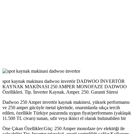
spot kaynak makinası dadwoo invertör DADWOO İNVERTÖR
KAYNAK MAKİNASI 250 AMPER MONOFAZE DADWOO
Özellikleri. Tip. İnverter Kaynak. Amper. 250. Garanti Süresi
Dadwoo 250 Amper invertör kaynak makinesi, yüksek performansı
ve 250 amper gücüyle metal işlerinde, onarımlarda sıkça tercih
edilen, özellikle Türkiye pazarında uygun fiyat/performans (yaklaşık
11.500 TL civarı) sunan, sıfır veya ikinci el olarak bulunabilen bir
Öne Çıkan Özellikler:Güç: 250 Amper monofaze (ev elektriği ile
çalışabilir).Tip: Inverter teknoloji, enerji verimliliği sağlar.Kullanım: