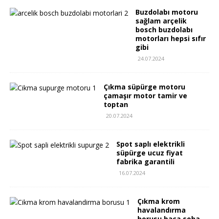
Buzdolabı motoru
sağlam arçelik
bosch buzdolabı
motorları hepsi sıfır
gibi
24.07.2024
Çıkma süpürge motoru
çamaşır motor tamir ve
toptan
20.07.2024
Spot saplı elektrikli
süpürge ucuz fiyat
fabrika garantili
16.07.2024
Çıkma krom
havalandırma
borusu baca soba