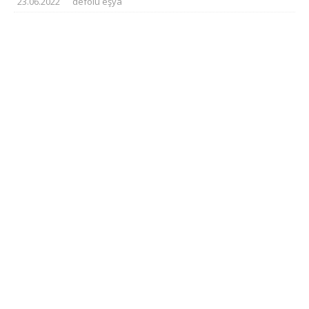
23.06.2022
defolu eşya