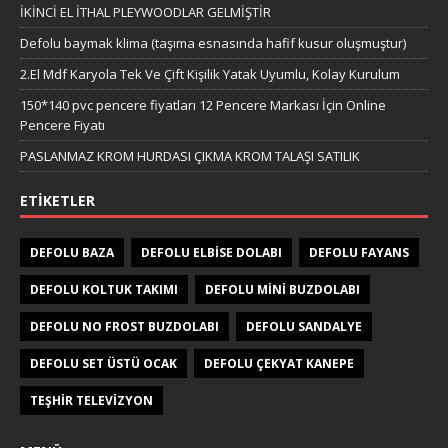
İKİNCİ EL İTHAL PLEYWOODLAR GELMİŞTİR
Defolu baymak klima (taşıma esnasında hafif kusur oluşmuştur)
2.El Mdf Karyola Tek Ve Çift Kişilik Yatak Uyumlu, Kolay Kurulum
150*140 pvc pencere fiyatları 12 Pencere Markası İçin Online
Pencere Fiyatı
PASLANMAZ KROM HURDASI ÇIKMA KROM TALAŞI SATILIK
ETIKETLER
DEFOLU BAZA
DEFOLU ELBISE DOLABI
DEFOLU FAYANS
DEFOLU KOLTUK TAKIMI
DEFOLU MINI BUZDOLABI
DEFOLU NO FROST BUZDOLABI
DEFOLU SANDALYE
DEFOLU SET ÜSTÜ OCAK
DEFOLU ÇEKYAT KANEPE
TEŞHIR TELEVIZYON