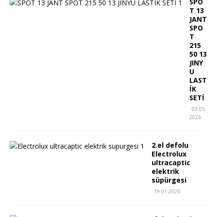
SPO
T 13
JANT
SPO
T
215
50 13
JINY
U
LAST
İK
SETİ
03.05.
2026
2.el defolu
Electrolux
ultracaptic
elektrik
süpürgesi
19.01.2026