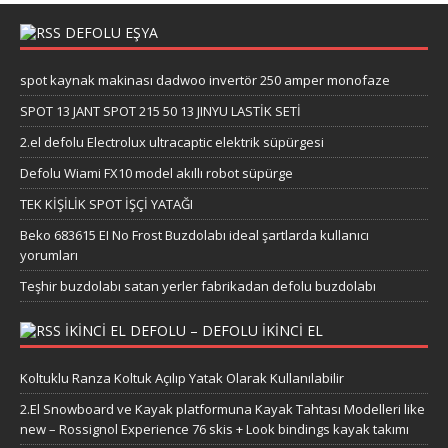
DEFOLU EŞYA
spot kaynak makinası dadwoo invertör 250 amper monofaze
SPOT 13 JANT SPOT 215 50 13 JINYU LASTİK SETİ
2.el defolu Electrolux ultracaptic elektrik süpürgesi
Defolu Wiami FX10 model akıllı robot süpürge
TEK KİŞİLİK SPOT İŞÇİ YATAĞI
Beko 683615 EI No Frost Buzdolabı ideal şartlarda kullanıcı
yorumları
Teşhir buzdolabı satan yerler fabrikadan defolu buzdolabı
IKINCI EL DEFOLU – DEFOLU IKINCI EL
Koltuklu Ranza Koltuk Açılıp Yatak Olarak Kullanılabilir
2.El Snowboard ve Kayak platformuna Kayak Tahtası Modelleri like
new – Rossignol Experience 76 skis + Look bindings kayak takımı