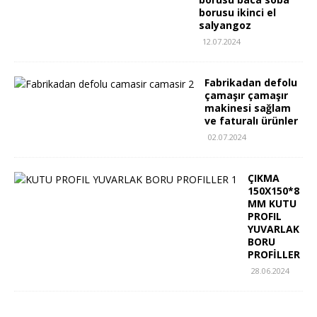
borusu ikinci el
salyangoz
12.07.2024
Fabrikadan defolu
çamaşır çamaşır
makinesi sağlam
ve faturalı ürünler
02.07.2024
ÇIKMA
150X150*8
MM KUTU
PROFIL
YUVARLAK
BORU
PROFİLLER
28.06.2024