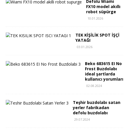
Defolu Wiami
FX10 model akıllı
robot süpürge
10.01.2026
TEK KİŞİLİK SPOT İŞÇİ
YATAĞI
03.01.2026
Beko 683615 EI No
Frost Buzdolabı
ideal şartlarda
kullanıcı yorumları
02.08.2024
Teşhir buzdolabı satan
yerler fabrikadan
defolu buzdolabı
29.07.2024