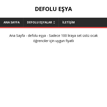
DEFOLU EŞYA
ANA SAYFA
DEFOLU EŞYALAR
ILETIŞIM
Ana Sayfa
-
defolu eşya
-
Sadece 100 liraya set üstü ocak
öğrenciler için uygun fiyatlı