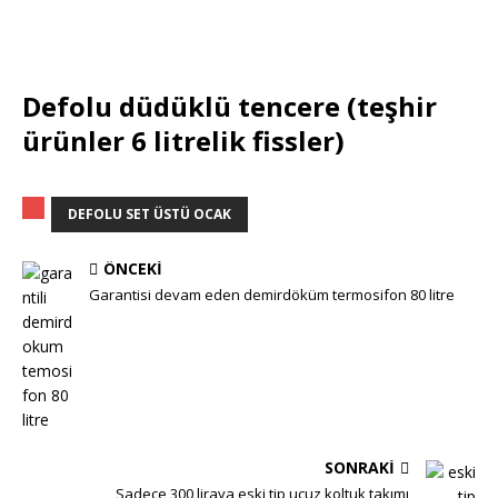
Defolu düdüklü tencere (teşhir
ürünler 6 litrelik fissler)
DEFOLU SET ÜSTÜ OCAK
ÖNCEKI
Garantisi devam eden demirdöküm termosifon 80 litre
SONRAKI
Sadece 300 liraya eski tip ucuz koltuk takımı