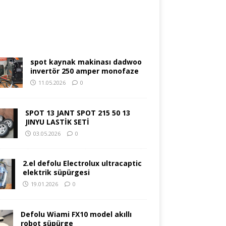
spot kaynak makinası dadwoo
invertör 250 amper monofaze
11.05.2026
0
SPOT 13 JANT SPOT 215 50 13
JINYU LASTİK SETİ
03.05.2026
0
2.el defolu Electrolux ultracaptic
elektrik süpürgesi
19.01.2026
0
Defolu Wiami FX10 model akıllı
robot süpürge