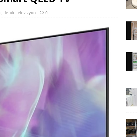
a
,
defolu televizyon
0