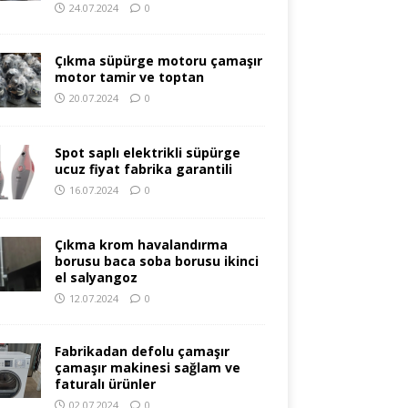
24.07.2024
0
Çıkma süpürge motoru çamaşır
motor tamir ve toptan
20.07.2024
0
Spot saplı elektrikli süpürge
ucuz fiyat fabrika garantili
16.07.2024
0
Çıkma krom havalandırma
borusu baca soba borusu ikinci
el salyangoz
12.07.2024
0
Fabrikadan defolu çamaşır
çamaşır makinesi sağlam ve
faturalı ürünler
02.07.2024
0