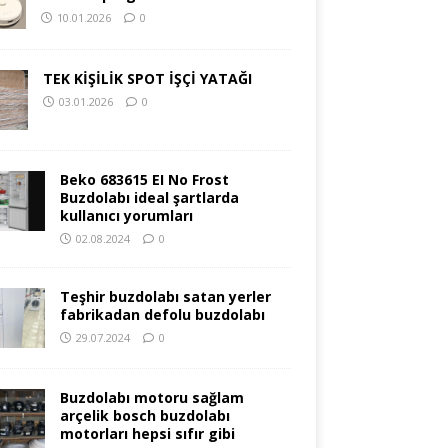
10.01.2026
0
TEK KİŞİLİK SPOT İŞÇİ YATAĞI
03.01.2026
0
Beko 683615 EI No Frost
Buzdolabı ideal şartlarda
kullanıcı yorumları
02.08.2024
0
Teşhir buzdolabı satan yerler
fabrikadan defolu buzdolabı
29.07.2024
0
Buzdolabı motoru sağlam
arçelik bosch buzdolabı
motorları hepsi sıfır gibi