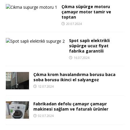
Çıkma süpürge motoru
çamaşır motor tamir ve
toptan
20.07.2024
Spot saplı elektrikli
süpürge ucuz fiyat
fabrika garantili
16.07.2024
Çıkma krom havalandırma borusu baca
soba borusu ikinci el salyangoz
12.07.2024
Fabrikadan defolu çamaşır çamaşır
makinesi sağlam ve faturalı ürünler
02.07.2024