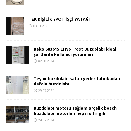
TEK KİŞİLİK SPOT İŞÇİ YATAĞI
03.01.2026
Beko 683615 EI No Frost Buzdolabı ideal
şartlarda kullanıcı yorumları
02.08.2024
Teşhir buzdolabı satan yerler fabrikadan
defolu buzdolabı
29.07.2024
Buzdolabı motoru sağlam arçelik bosch
buzdolabı motorları hepsi sıfır gibi
24.07.2024