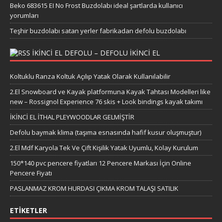
Beko 683615 EI No Frost Buzdolabı ideal şartlarda kullanıcı
yorumları
Teşhir buzdolabı satan yerler fabrikadan defolu buzdolabı
IKINCI EL DEFOLU – DEFOLU IKINCI EL
Koltuklu Ranza Koltuk Açılıp Yatak Olarak Kullanılabilir
2.El Snowboard ve Kayak platformuna Kayak Tahtası Modelleri like
new – Rossignol Experience 76 skis + Look bindings kayak takımı
İKİNCİ EL İTHAL PLEYWOODLAR GELMİŞTİR
Defolu baymak klima (taşıma esnasında hafif kusur oluşmuştur)
2.El Mdf Karyola Tek Ve Çift Kişilik Yatak Uyumlu, Kolay Kurulum
150*140 pvc pencere fiyatları 12 Pencere Markası İçin Online
Pencere Fiyatı
PASLANMAZ KROM HURDASI ÇIKMA KROM TALAŞI SATILIK
ETIKETLER