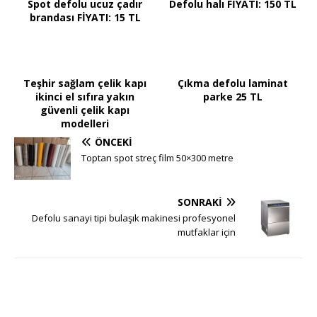
Spot defolu ucuz çadır
Defolu halı FİYATI: 150 TL
brandası FİYATI: 15 TL
Teşhir sağlam çelik kapı
Çıkma defolu laminat
ikinci el sıfıra yakın
parke 25 TL
güvenli çelik kapı
modelleri
ÖNCEKI
Toptan spot streç film 50×300 metre
SONRAKI
Defolu sanayi tipi bulaşık makinesi profesyonel
mutfaklar için