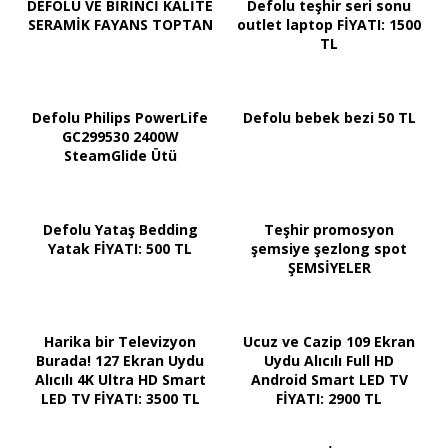
DEFOLU VE BİRİNCİ KALİTE
Defolu teşhir seri sonu
SERAMİK FAYANS TOPTAN
outlet laptop FİYATI: 1500
TL
Defolu Philips PowerLife
Defolu bebek bezi 50 TL
GC299530 2400W
SteamGlide Ütü
Defolu Yataş Bedding
Teşhir promosyon
Yatak FİYATI: 500 TL
şemsiye şezlong spot
ŞEMSİYELER
Harika bir Televizyon
Ucuz ve Cazip 109 Ekran
Burada! 127 Ekran Uydu
Uydu Alıcılı Full HD
Alıcılı 4K Ultra HD Smart
Android Smart LED TV
LED TV FİYATI: 3500 TL
FİYATI: 2900 TL