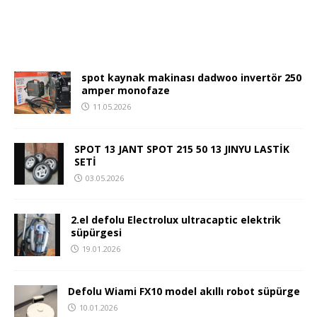
spot kaynak makinası dadwoo invertör 250
amper monofaze
11.05.2026
SPOT 13 JANT SPOT 215 50 13 JINYU LASTİK
SETİ
03.05.2026
2.el defolu Electrolux ultracaptic elektrik
süpürgesi
19.01.2026
Defolu Wiami FX10 model akıllı robot süpürge
10.01.2026