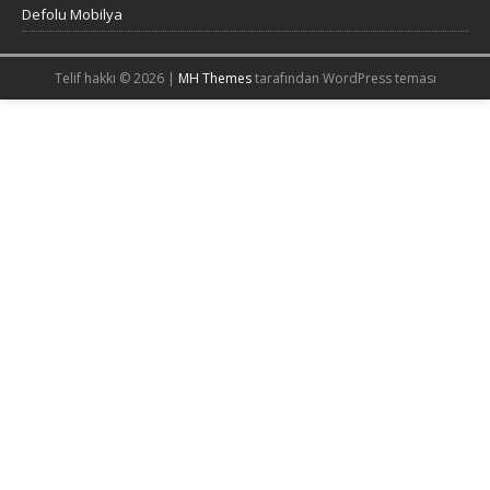
Defolu Mobilya
Telif hakkı © 2026 |
MH Themes
tarafından WordPress teması