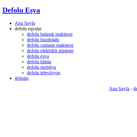
Defolu Eşya
Ana Sayfa
defolu eşyalar
defolu bulaşık makinesi
defolu buzdolabı
defolu çamaşır makinesi
defolu elektrikli süpürge
defolu eşya
defolu klima
defolu mobilya
defolu televizyon
iletişim
Ana Sayfa
-
d