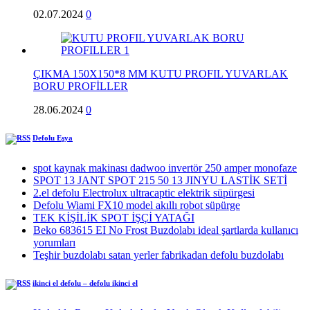
02.07.2024
0
ÇIKMA 150X150*8 MM KUTU PROFIL YUVARLAK
BORU PROFİLLER
28.06.2024
0
Defolu Eşya
spot kaynak makinası dadwoo invertör 250 amper monofaze
SPOT 13 JANT SPOT 215 50 13 JINYU LASTİK SETİ
2.el defolu Electrolux ultracaptic elektrik süpürgesi
Defolu Wiami FX10 model akıllı robot süpürge
TEK KİŞİLİK SPOT İŞÇİ YATAĞI
Beko 683615 EI No Frost Buzdolabı ideal şartlarda kullanıcı
yorumları
Teşhir buzdolabı satan yerler fabrikadan defolu buzdolabı
ikinci el defolu – defolu ikinci el