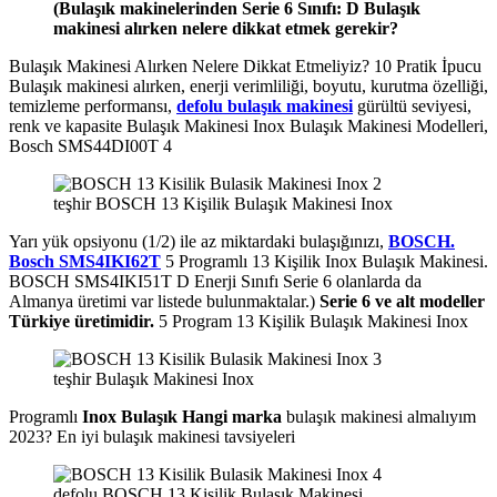
(Bulaşık makinelerinden Serie 6 Sınıfı: D Bulaşık
makinesi alırken nelere dikkat etmek gerekir?
Bulaşık Makinesi Alırken Nelere Dikkat Etmeliyiz? 10 Pratik İpucu
Bulaşık makinesi alırken, enerji verimliliği, boyutu, kurutma özelliği,
temizleme performansı,
defolu bulaşık makinesi
gürültü seviyesi,
renk ve kapasite Bulaşık Makinesi Inox Bulaşık Makinesi Modelleri,
Bosch SMS44DI00T 4
teşhir BOSCH 13 Kişilik Bulaşık Makinesi Inox
Yarı yük opsiyonu (1/2) ile az miktardaki bulaşığınızı,
BOSCH.
Bosch SMS4IKI62T
5 Programlı 13 Kişilik Inox Bulaşık Makinesi.
BOSCH SMS4IKI51T D Enerji Sınıfı Serie 6 olanlarda da
Almanya üretimi var listede bulunmaktalar.)
Serie 6 ve alt modeller
Türkiye üretimidir.
5 Program 13 Kişilik Bulaşık Makinesi Inox
teşhir Bulaşık Makinesi Inox
Programlı
Inox Bulaşık Hangi marka
bulaşık makinesi almalıyım
2023? En iyi bulaşık makinesi tavsiyeleri
defolu BOSCH 13 Kişilik Bulaşık Makinesi