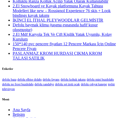
Koltuklu Ranza Koltuk Açılıp Yatak Olarak Kullanılabilir
2.El Snowboard ve Kayak platformuna Kayak Tahtası
Modelleri like new – Rossignol Experience 76 skis + Look
bindings kayak takımı
İKİNCİ EL İTHAL PLEYWOODLAR GELMİŞTİR
Defolu baymak klima (taşıma esnasında hafif kusur
oluşmuştur)
2.El Mdf Karyola Tek Ve Çift Kişilik Yatak Uyumlu, Kolay
Kurulum
150*140 pvc pencere fiyatları 12 Pencere Markası İçin Online
Pencere Fiyatı
PASLANMAZ KROM HURDASI ÇIKMA KROM
TALAŞI SATILIK
Etiketler
defolu baza
defolu elbise dolabı
defolu fayans
defolu koltuk takımı
defolu mini buzdolabı
defolu no frost buzdolabı
defolu sandalye
defolu set üstü ocak
defolu çekyat kanepe
teşhir
televizyon
Menü
Ana Sayfa
İletişim