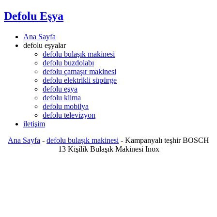
Defolu Eşya
Ana Sayfa
defolu eşyalar
defolu bulaşık makinesi
defolu buzdolabı
defolu çamaşır makinesi
defolu elektrikli süpürge
defolu eşya
defolu klima
defolu mobilya
defolu televizyon
iletişim
Ana Sayfa
-
defolu bulaşık makinesi
-
Kampanyalı teşhir BOSCH
13 Kişilik Bulaşık Makinesi Inox