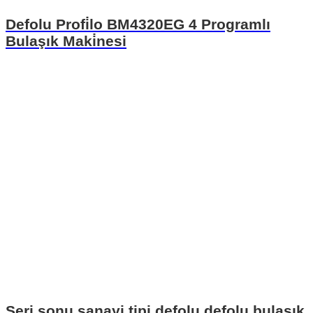
Defolu Profi̇lo BM4320EG 4 Programlı
Bulaşık Maki̇nesi
Seri sonu sanayi tipi defolu defolu bulaşık