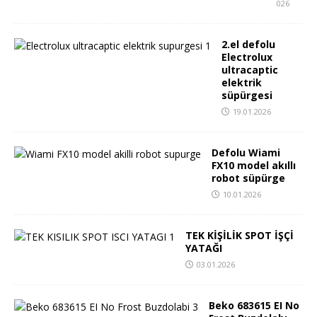
026
2.el defolu
Electrolux
ultracaptic
elektrik
süpürgesi
19.01.2026
Defolu Wiami
FX10 model akıllı
robot süpürge
10.01.2026
TEK KİŞİLİK SPOT İŞÇİ
YATAĞI
03.01.2026
Beko 683615 EI No