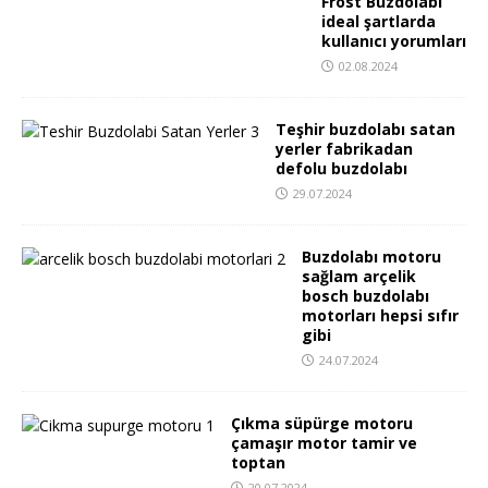
Frost Buzdolabı
ideal şartlarda
kullanıcı yorumları
02.08.2024
Teşhir buzdolabı satan
yerler fabrikadan
defolu buzdolabı
29.07.2024
Buzdolabı motoru
sağlam arçelik
bosch buzdolabı
motorları hepsi sıfır
gibi
24.07.2024
Çıkma süpürge motoru
çamaşır motor tamir ve
toptan
20.07.2024