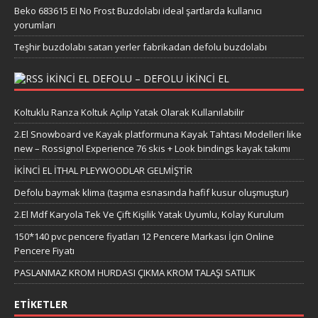
Beko 683615 EI No Frost Buzdolabı ideal şartlarda kullanıcı
yorumları
Teşhir buzdolabı satan yerler fabrikadan defolu buzdolabı
IKINCI EL DEFOLU – DEFOLU IKINCI EL
Koltuklu Ranza Koltuk Açılıp Yatak Olarak Kullanılabilir
2.El Snowboard ve Kayak platformuna Kayak Tahtası Modelleri like
new – Rossignol Experience 76 skis + Look bindings kayak takımı
İKİNCİ EL İTHAL PLEYWOODLAR GELMİŞTİR
Defolu baymak klima (taşıma esnasında hafif kusur oluşmuştur)
2.El Mdf Karyola Tek Ve Çift Kişilik Yatak Uyumlu, Kolay Kurulum
150*140 pvc pencere fiyatları 12 Pencere Markası İçin Online
Pencere Fiyatı
PASLANMAZ KROM HURDASI ÇIKMA KROM TALAŞI SATILIK
ETIKETLER