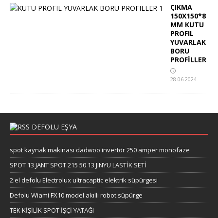
ÇIKMA
150X150*8
MM KUTU
PROFIL
YUVARLAK
BORU
PROFİLLER
28.06.2024
DEFOLU EŞYA
spot kaynak makinası dadwoo invertör 250 amper monofaze
SPOT 13 JANT SPOT 215 50 13 JINYU LASTİK SETİ
2.el defolu Electrolux ultracaptic elektrik süpürgesi
Defolu Wiami FX10 model akıllı robot süpürge
TEK KİŞİLİK SPOT İŞÇİ YATAĞI