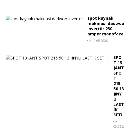
spot kaynak
makinası dadwoo
invertör 250
amper monofaze
11.05.2026
SPO
T 13
JANT
SPO
T
215
50 13
JINY
U
LAST
İK
SETİ
03.05.2