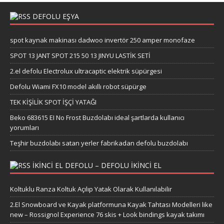
DEFOLU EŞYA
spot kaynak makinası dadwoo invertör 250 amper monofaze
SPOT 13 JANT SPOT 215 50 13 JINYU LASTİK SETİ
2.el defolu Electrolux ultracaptic elektrik süpürgesi
Defolu Wiami FX10 model akıllı robot süpürge
TEK KİŞİLİK SPOT İŞÇİ YATAĞI
Beko 683615 EI No Frost Buzdolabı ideal şartlarda kullanıcı
yorumları
Teşhir buzdolabı satan yerler fabrikadan defolu buzdolabı
IKINCI EL DEFOLU – DEFOLU IKINCI EL
Koltuklu Ranza Koltuk Açılıp Yatak Olarak Kullanılabilir
2.El Snowboard ve Kayak platformuna Kayak Tahtası Modelleri like
new – Rossignol Experience 76 skis + Look bindings kayak takımı