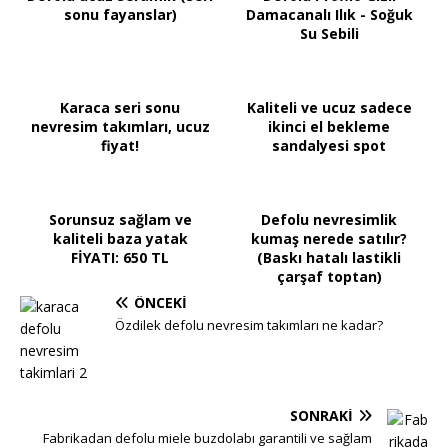
sonu fayanslar)
Damacanalı Ilık - Soğuk
Su Sebili
Karaca seri sonu
Kaliteli ve ucuz sadece
nevresim takımları, ucuz
ikinci el bekleme
fiyat!
sandalyesi spot
Sorunsuz sağlam ve
Defolu nevresimlik
kaliteli baza yatak
kumaş nerede satılır?
FİYATI: 650 TL
(Baskı hatalı lastikli
çarşaf toptan)
ÖNCEKI
Özdilek defolu nevresim takımları ne kadar?
SONRAKI
Fabrikadan defolu miele buzdolabı garantili ve sağlam