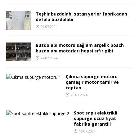
Teşhir buzdolabı satan yerler fabrikadan
defolu buzdolabı
29.07.2024
Buzdolabı motoru sağlam arçelik bosch
buzdolabı motorları hepsi sıfır gibi
24.07.2024
Çıkma süpürge motoru
çamaşır motor tamir ve
toptan
20.07.2024
Spot saplı elektrikli
süpürge ucuz fiyat
fabrika garantili
16.07.2024