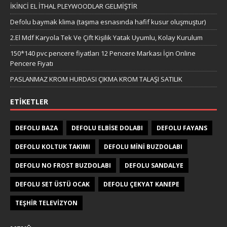
İKİNCİ EL İTHAL PLEYWOODLAR GELMİŞTİR
Defolu baymak klima (taşıma esnasında hafif kusur oluşmuştur)
2.El Mdf Karyola Tek Ve Çift Kişilik Yatak Uyumlu, Kolay Kurulum
150*140 pvc pencere fiyatları 12 Pencere Markası İçin Online
Pencere Fiyatı
PASLANMAZ KROM HURDASI ÇIKMA KROM TALAŞI SATILIK
ETIKETLER
DEFOLU BAZA
DEFOLU ELBISE DOLABI
DEFOLU FAYANS
DEFOLU KOLTUK TAKIMI
DEFOLU MINI BUZDOLABI
DEFOLU NO FROST BUZDOLABI
DEFOLU SANDALYE
DEFOLU SET ÜSTÜ OCAK
DEFOLU ÇEKYAT KANEPE
TEŞHIR TELEVIZYON