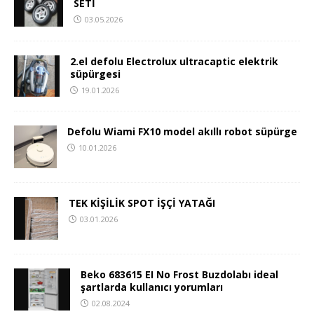
SETİ
03.05.2026
2.el defolu Electrolux ultracaptic elektrik
süpürgesi
19.01.2026
Defolu Wiami FX10 model akıllı robot süpürge
10.01.2026
TEK KİŞİLİK SPOT İŞÇİ YATAĞI
03.01.2026
Beko 683615 EI No Frost Buzdolabı ideal
şartlarda kullanıcı yorumları
02.08.2024