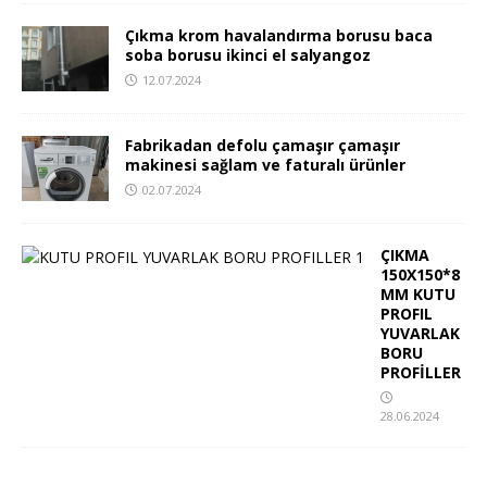
Çıkma krom havalandırma borusu baca
soba borusu ikinci el salyangoz
12.07.2024
Fabrikadan defolu çamaşır çamaşır
makinesi sağlam ve faturalı ürünler
02.07.2024
ÇIKMA
150X150*8
MM KUTU
PROFIL
YUVARLAK
BORU
PROFİLLER
28.06.2024