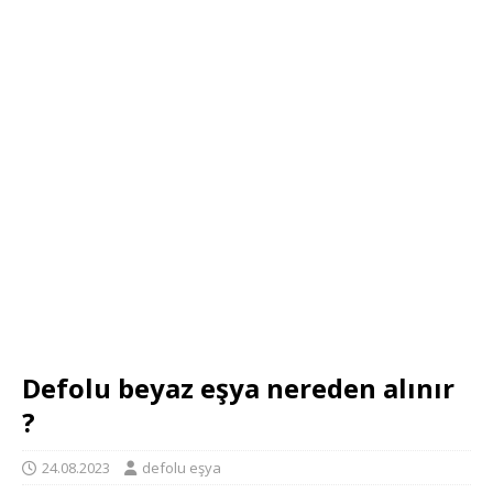
Defolu beyaz eşya nereden alınır
?
24.08.2023
defolu eşya