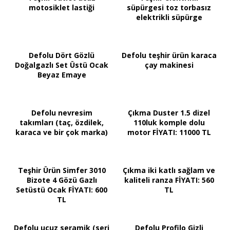
motosiklet lastiği
süpürgesi toz torbasız
elektrikli süpürge
Defolu Dört Gözlü
Defolu teşhir ürün karaca
Doğalgazlı Set Üstü Ocak
çay makinesi
Beyaz Emaye
Defolu nevresim
Çıkma Duster 1.5 dizel
takımları (taç, özdilek,
110luk komple dolu
karaca ve bir çok marka)
motor FİYATI: 11000 TL
Teşhir Ürün Simfer 3010
Çıkma iki katlı sağlam ve
Bizote 4 Gözü Gazlı
kaliteli ranza FİYATI: 560
Setüstü Ocak FİYATI: 600
TL
TL
Defolu ucuz seramik (seri
Defolu Profilo Gizli