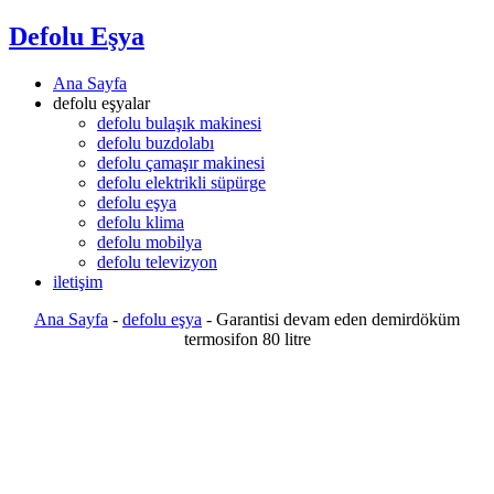
Defolu Eşya
Ana Sayfa
defolu eşyalar
defolu bulaşık makinesi
defolu buzdolabı
defolu çamaşır makinesi
defolu elektrikli süpürge
defolu eşya
defolu klima
defolu mobilya
defolu televizyon
iletişim
Ana Sayfa
-
defolu eşya
-
Garantisi devam eden demirdöküm
termosifon 80 litre