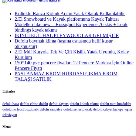
ikinci el defolu – defolu ikinci el
Koltuklu Ranza Koltuk Açılıp Yatak Olarak Kullanılabilir
2.El Snowboard ve Kayak platformuna Kayak Tahtası
Modelleri like new – Rossignol Experience 76 skis + Look
bindings kayak takımı
İKİNCİ EL İTHAL PLEYWOODLAR GELMİŞTİR
Defolu baymak klima (taşıma esnasında hafif kusur
oluşmuştur)
2.El Mdf Karyola Tek Ve Çift Kişilik Yatak Uyumlu, Kolay
Kurulum
150*140 pvc pencere fiyatları 12 Pencere Markası İçin Online
Pencere Fiyatı
PASLANMAZ KROM HURDASI ÇIKMA KROM
TALAŞI SATILIK
Etiketler
defolu baza
defolu elbise dolabı
defolu fayans
defolu koltuk takımı
defolu mini buzdolabı
defolu no frost buzdolabı
defolu sandalye
defolu set üstü ocak
defolu çekyat kanepe
teşhir
televizyon
Menü