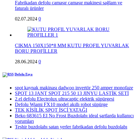
Fabrikadan defolu çamaşır çamaşır makinesi sağlam ve
faturalı ürünler
02.07.2024
0
ÇIKMA 150X150*8 MM KUTU PROFIL YUVARLAK
BORU PROFİLLER
28.06.2024
0
Defolu Eşya
spot kaynak makinası dadwoo invertör 250 amper monofaze
SPOT 13 JANT SPOT 215 50 13 JINYU LASTİK SETİ
2.el defolu Electrolux ultracaptic elektrik süpürgesi
Defolu Wiami FX10 model akıllı robot süpürge
TEK KİŞİLİK SPOT İŞÇİ YATAĞI
Beko 683615 EI No Frost Buzdolabı ideal şartlarda kullanıcı
yorumları
Teşhir buzdolabı satan yerler fabrikadan defolu buzdolabı