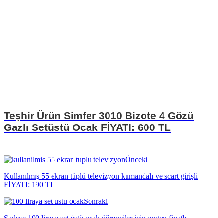
Teşhir Ürün Simfer 3010 Bizote 4 Gözü
Gazlı Setüstü Ocak FİYATI: 600 TL
Önceki
Kullanılmış 55 ekran tüplü televizyon kumandalı ve scart girişli
FİYATI: 190 TL
Sonraki
Sadece 100 liraya set üstü ocak öğrenciler için uygun fiyatlı