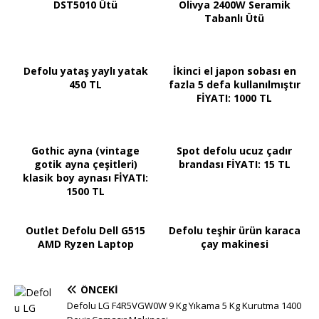
DST5010 Ütü
Olivya 2400W Seramik
Tabanlı Ütü
Defolu yataş yaylı yatak
İkinci el japon sobası en
450 TL
fazla 5 defa kullanılmıştır
FİYATI: 1000 TL
Gothic ayna (vintage
Spot defolu ucuz çadır
gotik ayna çeşitleri)
brandası FİYATI: 15 TL
klasik boy aynası FİYATI:
1500 TL
Outlet Defolu Dell G515
Defolu teşhir ürün karaca
AMD Ryzen Laptop
çay makinesi
ÖNCEKI
Defolu LG F4R5VGW0W 9 Kg Yıkama 5 Kg Kurutma 1400