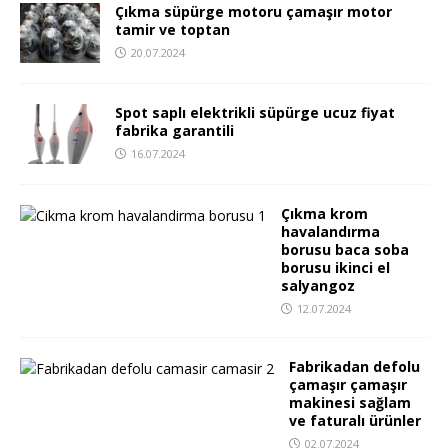
Çıkma süpürge motoru çamaşır motor
tamir ve toptan
20.07.2024
Spot saplı elektrikli süpürge ucuz fiyat
fabrika garantili
16.07.2024
Çıkma krom
havalandırma
borusu baca soba
borusu ikinci el
salyangoz
12.07.2024
Fabrikadan defolu
çamaşır çamaşır
makinesi sağlam
ve faturalı ürünler
02.07.2024