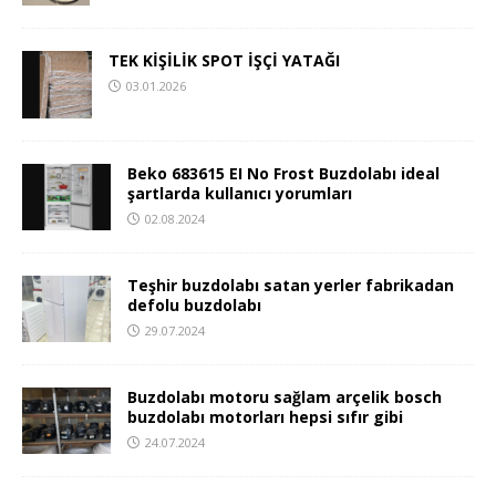
TEK KİŞİLİK SPOT İŞÇİ YATAĞI
03.01.2026
Beko 683615 EI No Frost Buzdolabı ideal
şartlarda kullanıcı yorumları
02.08.2024
Teşhir buzdolabı satan yerler fabrikadan
defolu buzdolabı
29.07.2024
Buzdolabı motoru sağlam arçelik bosch
buzdolabı motorları hepsi sıfır gibi
24.07.2024