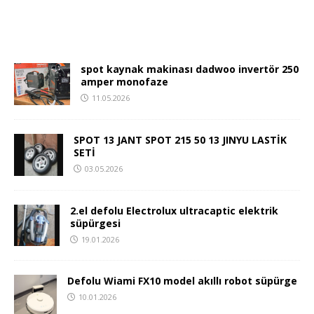
spot kaynak makinası dadwoo invertör 250
amper monofaze
11.05.2026
SPOT 13 JANT SPOT 215 50 13 JINYU LASTİK
SETİ
03.05.2026
2.el defolu Electrolux ultracaptic elektrik
süpürgesi
19.01.2026
Defolu Wiami FX10 model akıllı robot süpürge
10.01.2026