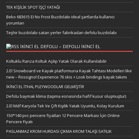
TEK KİŞİLİK SPOT İŞÇİ YATAĞI
Beko 683615 EI No Frost Buzdolabı ideal şartlarda kullanıcı
yorumları
Teşhir buzdolabı satan yerler fabrikadan defolu buzdolabı
IKINCI EL DEFOLU – DEFOLU IKINCI EL
Koltuklu Ranza Koltuk Açılıp Yatak Olarak Kullanılabilir
2.El Snowboard ve Kayak platformuna Kayak Tahtası Modelleri like
new – Rossignol Experience 76 skis + Look bindings kayak takımı
İKİNCİ EL İTHAL PLEYWOODLAR GELMİŞTİR
Defolu baymak klima (taşıma esnasında hafif kusur oluşmuştur)
2.El Mdf Karyola Tek Ve Çift Kişilik Yatak Uyumlu, Kolay Kurulum
150*140 pvc pencere fiyatları 12 Pencere Markası İçin Online
Pencere Fiyatı
PASLANMAZ KROM HURDASI ÇIKMA KROM TALAŞI SATILIK