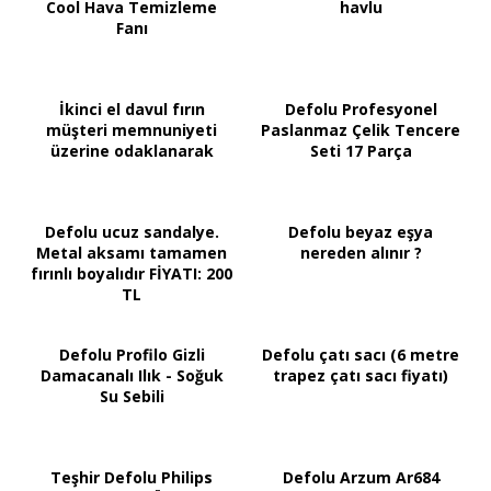
Cool Hava Temizleme
havlu
Fanı
İkinci el davul fırın
Defolu Profesyonel
müşteri memnuniyeti
Paslanmaz Çelik Tencere
üzerine odaklanarak
Seti 17 Parça
Defolu ucuz sandalye.
Defolu beyaz eşya
Metal aksamı tamamen
nereden alınır ?
fırınlı boyalıdır FİYATI: 200
TL
Defolu Profilo Gizli
Defolu çatı sacı (6 metre
Damacanalı Ilık - Soğuk
trapez çatı sacı fiyatı)
Su Sebili
Teşhir Defolu Philips
Defolu Arzum Ar684