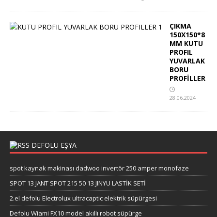
ÇIKMA
150X150*8
MM KUTU
PROFIL
YUVARLAK
BORU
PROFİLLER
28.06.2024
DEFOLU EŞYA
spot kaynak makinası dadwoo invertör 250 amper monofaze
SPOT 13 JANT SPOT 215 50 13 JINYU LASTİK SETİ
2.el defolu Electrolux ultracaptic elektrik süpürgesi
Defolu Wiami FX10 model akıllı robot süpürge