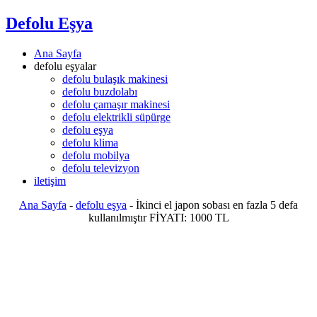
Defolu Eşya
Ana Sayfa
defolu eşyalar
defolu bulaşık makinesi
defolu buzdolabı
defolu çamaşır makinesi
defolu elektrikli süpürge
defolu eşya
defolu klima
defolu mobilya
defolu televizyon
iletişim
Ana Sayfa
-
defolu eşya
-
İkinci el japon sobası en fazla 5 defa
kullanılmıştır FİYATI: 1000 TL