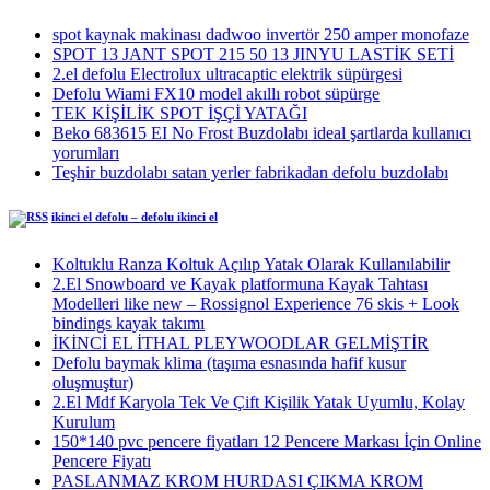
spot kaynak makinası dadwoo invertör 250 amper monofaze
SPOT 13 JANT SPOT 215 50 13 JINYU LASTİK SETİ
2.el defolu Electrolux ultracaptic elektrik süpürgesi
Defolu Wiami FX10 model akıllı robot süpürge
TEK KİŞİLİK SPOT İŞÇİ YATAĞI
Beko 683615 EI No Frost Buzdolabı ideal şartlarda kullanıcı
yorumları
Teşhir buzdolabı satan yerler fabrikadan defolu buzdolabı
ikinci el defolu – defolu ikinci el
Koltuklu Ranza Koltuk Açılıp Yatak Olarak Kullanılabilir
2.El Snowboard ve Kayak platformuna Kayak Tahtası
Modelleri like new – Rossignol Experience 76 skis + Look
bindings kayak takımı
İKİNCİ EL İTHAL PLEYWOODLAR GELMİŞTİR
Defolu baymak klima (taşıma esnasında hafif kusur
oluşmuştur)
2.El Mdf Karyola Tek Ve Çift Kişilik Yatak Uyumlu, Kolay
Kurulum
150*140 pvc pencere fiyatları 12 Pencere Markası İçin Online
Pencere Fiyatı
PASLANMAZ KROM HURDASI ÇIKMA KROM