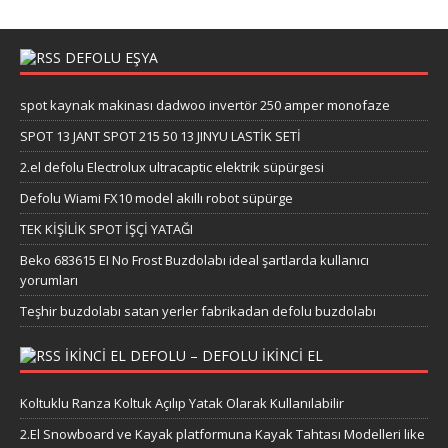
DEFOLU EŞYA
spot kaynak makinası dadwoo invertör 250 amper monofaze
SPOT 13 JANT SPOT 215 50 13 JINYU LASTİK SETİ
2.el defolu Electrolux ultracaptic elektrik süpürgesi
Defolu Wiami FX10 model akıllı robot süpürge
TEK KİŞİLİK SPOT İŞÇİ YATAĞI
Beko 683615 EI No Frost Buzdolabı ideal şartlarda kullanıcı
yorumları
Teşhir buzdolabı satan yerler fabrikadan defolu buzdolabı
IKINCI EL DEFOLU – DEFOLU IKINCI EL
Koltuklu Ranza Koltuk Açılıp Yatak Olarak Kullanılabilir
2.El Snowboard ve Kayak platformuna Kayak Tahtası Modelleri like