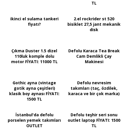
TL
ikinci el sulama tankeri
2.el rockrider st 520
fiyatı?
bisiklet 27,5 jant mekanik
disk
Çıkma Duster 1.5 dizel
Defolu Karaca Tea Break
110luk komple dolu
Cam Demlikli Çay
motor FİYATI: 11000 TL
Makinesi
Gothic ayna (vintage
Defolu nevresim
gotik ayna çeşitleri)
takımları (taç, özdilek,
klasik boy aynası FİYATI:
karaca ve bir çok marka)
1500 TL
İstanbul'da defolu
Defolu teşhir seri sonu
porselen yemek takımları
outlet laptop FİYATI: 1500
OUTLET
TL