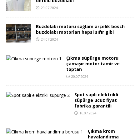
defolu buzdolabı
29.07.2024
Buzdolabı motoru sağlam arçelik bosch
buzdolabı motorları hepsi sıfır gibi
24.07.2024
Çıkma süpürge motoru
çamaşır motor tamir ve
toptan
20.07.2024
Spot saplı elektrikli
süpürge ucuz fiyat
fabrika garantili
16.07.2024
Çıkma krom
havalandırma