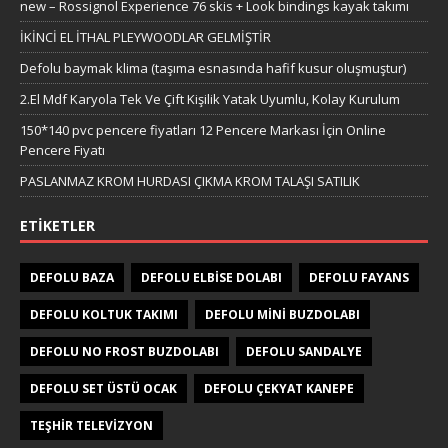
new – Rossignol Experience 76 skis + Look bindings kayak takımı
İKİNCİ EL İTHAL PLEYWOODLAR GELMİŞTİR
Defolu baymak klima (taşıma esnasında hafif kusur oluşmuştur)
2.El Mdf Karyola Tek Ve Çift Kişilik Yatak Uyumlu, Kolay Kurulum
150*140 pvc pencere fiyatları 12 Pencere Markası İçin Online
Pencere Fiyatı
PASLANMAZ KROM HURDASI ÇIKMA KROM TALAŞI SATILIK
ETIKETLER
DEFOLU BAZA
DEFOLU ELBISE DOLABI
DEFOLU FAYANS
DEFOLU KOLTUK TAKIMI
DEFOLU MINI BUZDOLABI
DEFOLU NO FROST BUZDOLABI
DEFOLU SANDALYE
DEFOLU SET ÜSTÜ OCAK
DEFOLU ÇEKYAT KANEPE
TEŞHIR TELEVIZYON