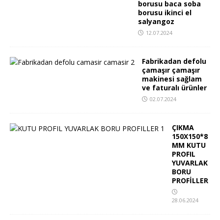
borusu baca soba
borusu ikinci el
salyangoz
12.07.2024
Fabrikadan defolu
çamaşır çamaşır
makinesi sağlam
ve faturalı ürünler
02.07.2024
ÇIKMA
150X150*8
MM KUTU
PROFIL
YUVARLAK
BORU
PROFİLLER
28.06.2024