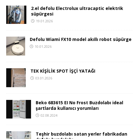
2.el defolu Electrolux ultracaptic elektrik
süpürgesi
19.01.2026
Defolu Wiami FX10 model akıllı robot süpürge
10.01.2026
TEK KİŞİLİK SPOT İŞÇİ YATAĞI
03.01.2026
Beko 683615 EI No Frost Buzdolabı ideal
şartlarda kullanıcı yorumları
02.08.2024
Teşhir buzdolabı satan yerler fabrikadan