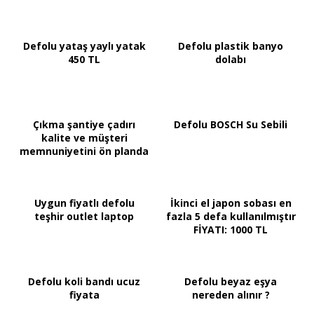
Defolu yataş yaylı yatak
Defolu plastik banyo
450 TL
dolabı
Çıkma şantiye çadırı
Defolu BOSCH Su Sebili
kalite ve müşteri
memnuniyetini ön planda
Uygun fiyatlı defolu
İkinci el japon sobası en
teşhir outlet laptop
fazla 5 defa kullanılmıştır
FİYATI: 1000 TL
Defolu koli bandı ucuz
Defolu beyaz eşya
fiyata
nereden alınır ?