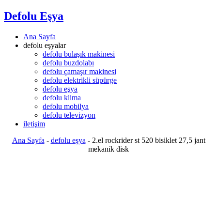
Defolu Eşya
Ana Sayfa
defolu eşyalar
defolu bulaşık makinesi
defolu buzdolabı
defolu çamaşır makinesi
defolu elektrikli süpürge
defolu eşya
defolu klima
defolu mobilya
defolu televizyon
iletişim
Ana Sayfa
-
defolu eşya
-
2.el rockrider st 520 bisiklet 27,5 jant
mekanik disk