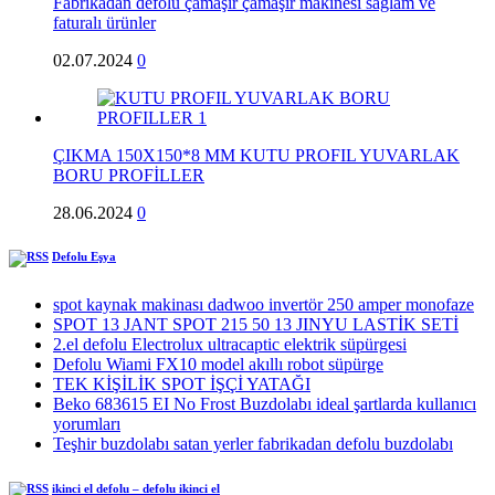
Fabrikadan defolu çamaşır çamaşır makinesi sağlam ve
faturalı ürünler
02.07.2024
0
ÇIKMA 150X150*8 MM KUTU PROFIL YUVARLAK
BORU PROFİLLER
28.06.2024
0
Defolu Eşya
spot kaynak makinası dadwoo invertör 250 amper monofaze
SPOT 13 JANT SPOT 215 50 13 JINYU LASTİK SETİ
2.el defolu Electrolux ultracaptic elektrik süpürgesi
Defolu Wiami FX10 model akıllı robot süpürge
TEK KİŞİLİK SPOT İŞÇİ YATAĞI
Beko 683615 EI No Frost Buzdolabı ideal şartlarda kullanıcı
yorumları
Teşhir buzdolabı satan yerler fabrikadan defolu buzdolabı
ikinci el defolu – defolu ikinci el