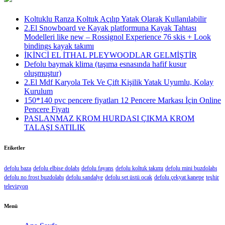
Koltuklu Ranza Koltuk Açılıp Yatak Olarak Kullanılabilir
2.El Snowboard ve Kayak platformuna Kayak Tahtası
Modelleri like new – Rossignol Experience 76 skis + Look
bindings kayak takımı
İKİNCİ EL İTHAL PLEYWOODLAR GELMİŞTİR
Defolu baymak klima (taşıma esnasında hafif kusur
oluşmuştur)
2.El Mdf Karyola Tek Ve Çift Kişilik Yatak Uyumlu, Kolay
Kurulum
150*140 pvc pencere fiyatları 12 Pencere Markası İçin Online
Pencere Fiyatı
PASLANMAZ KROM HURDASI ÇIKMA KROM
TALAŞI SATILIK
Etiketler
defolu baza
defolu elbise dolabı
defolu fayans
defolu koltuk takımı
defolu mini buzdolabı
defolu no frost buzdolabı
defolu sandalye
defolu set üstü ocak
defolu çekyat kanepe
teşhir
televizyon
Menü