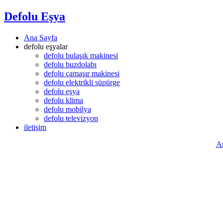
Defolu Eşya
Ana Sayfa
defolu eşyalar
defolu bulaşık makinesi
defolu buzdolabı
defolu çamaşır makinesi
defolu elektrikli süpürge
defolu eşya
defolu klima
defolu mobilya
defolu televizyon
iletişim
A