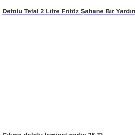
Defolu Tefal 2 Litre Fritöz Şahane Bir Yardı
Çıkma defolu laminat parke 25 TL