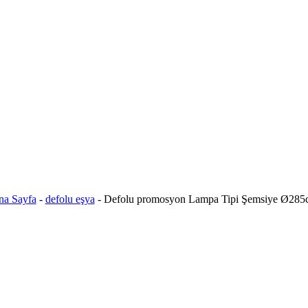
na Sayfa
-
defolu eşya
-
Defolu promosyon Lampa Tipi Şemsiye Ø285