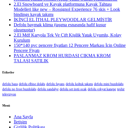
2.El Snowboard ve Kayak platformuna Kayak Tahtası
Modelleri like new – Rossignol Experience 76 skis + Look
bindings kayak takımı
İKİNCİ EL İTHAL PLEYWOODLAR GELMİŞTİR
Defolu baymak klima (taşıma esnasında hafif kusur
oluşmuştur)
2.El Mdf Karyola Tek Ve Çift Kişilik Yatak Uyumlu, Kolay
Kurulum
150*140 pvc pencere fiyatları 12 Pencere Markası İçin Online
Pencere Fiyatı
PASLANMAZ KROM HURDASI ÇIKMA KROM
TALAŞI SATILIK
Etiketler
defolu baza
defolu elbise dolabı
defolu fayans
defolu koltuk takımı
defolu mini buzdolabı
defolu no frost buzdolabı
defolu sandalye
defolu set üstü ocak
defolu çekyat kanepe
teşhir
televizyon
Menü
Ana Sayfa
İletişim
Gizlilik Politikası