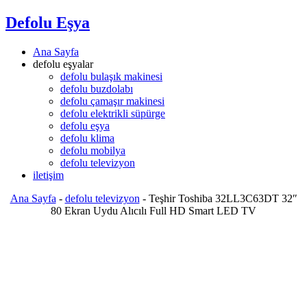
Defolu Eşya
Ana Sayfa
defolu eşyalar
defolu bulaşık makinesi
defolu buzdolabı
defolu çamaşır makinesi
defolu elektrikli süpürge
defolu eşya
defolu klima
defolu mobilya
defolu televizyon
iletişim
Ana Sayfa
-
defolu televizyon
-
Teşhir Toshiba 32LL3C63DT 32″
80 Ekran Uydu Alıcılı Full HD Smart LED TV