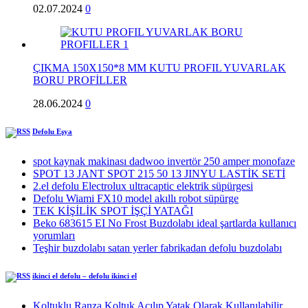
02.07.2024
0
ÇIKMA 150X150*8 MM KUTU PROFIL YUVARLAK
BORU PROFİLLER
28.06.2024
0
Defolu Eşya
spot kaynak makinası dadwoo invertör 250 amper monofaze
SPOT 13 JANT SPOT 215 50 13 JINYU LASTİK SETİ
2.el defolu Electrolux ultracaptic elektrik süpürgesi
Defolu Wiami FX10 model akıllı robot süpürge
TEK KİŞİLİK SPOT İŞÇİ YATAĞI
Beko 683615 EI No Frost Buzdolabı ideal şartlarda kullanıcı
yorumları
Teşhir buzdolabı satan yerler fabrikadan defolu buzdolabı
ikinci el defolu – defolu ikinci el
Koltuklu Ranza Koltuk Açılıp Yatak Olarak Kullanılabilir