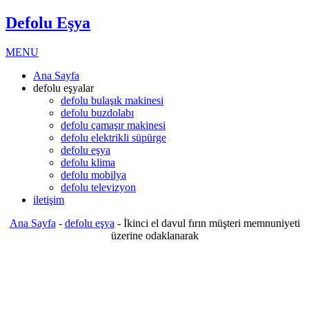
Defolu Eşya
MENU
Ana Sayfa
defolu eşyalar
defolu bulaşık makinesi
defolu buzdolabı
defolu çamaşır makinesi
defolu elektrikli süpürge
defolu eşya
defolu klima
defolu mobilya
defolu televizyon
iletişim
Ana Sayfa
-
defolu eşya
-
İkinci el davul fırın müşteri memnuniyeti
üzerine odaklanarak