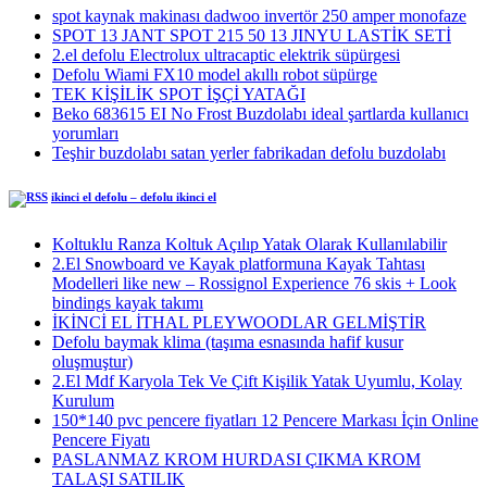
spot kaynak makinası dadwoo invertör 250 amper monofaze
SPOT 13 JANT SPOT 215 50 13 JINYU LASTİK SETİ
2.el defolu Electrolux ultracaptic elektrik süpürgesi
Defolu Wiami FX10 model akıllı robot süpürge
TEK KİŞİLİK SPOT İŞÇİ YATAĞI
Beko 683615 EI No Frost Buzdolabı ideal şartlarda kullanıcı
yorumları
Teşhir buzdolabı satan yerler fabrikadan defolu buzdolabı
ikinci el defolu – defolu ikinci el
Koltuklu Ranza Koltuk Açılıp Yatak Olarak Kullanılabilir
2.El Snowboard ve Kayak platformuna Kayak Tahtası
Modelleri like new – Rossignol Experience 76 skis + Look
bindings kayak takımı
İKİNCİ EL İTHAL PLEYWOODLAR GELMİŞTİR
Defolu baymak klima (taşıma esnasında hafif kusur
oluşmuştur)
2.El Mdf Karyola Tek Ve Çift Kişilik Yatak Uyumlu, Kolay
Kurulum
150*140 pvc pencere fiyatları 12 Pencere Markası İçin Online
Pencere Fiyatı
PASLANMAZ KROM HURDASI ÇIKMA KROM
TALAŞI SATILIK