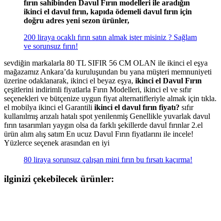
fırın sahibinden Davul Fırın modelleri ile aradığın
ikinci el davul fırın, kapıda ödemeli davul fırın için
doğru adres yeni sezon ürünler,
200 liraya ocaklı fırın satın almak ister misiniz ? Sağlam
ve sorunsuz fırın!
sevdiğin markalarla 80 TL SIFIR 56 CM OLAN ile ikinci el eşya
mağazamız Ankara’da kuruluşundan bu yana müşteri memnuniyeti
üzerine odaklanarak, ikinci el beyaz eşya,
ikinci el Davul Fırın
çeşitlerini indirimli fiyatlarla Fırın Modelleri, ikinci el ve sıfır
seçenekleri ve bütçenize uygun fiyat alternatifleriyle almak için tıkla.
el mobilya ikinci el Garantili
ikinci el davul fırın fiyatı?
sıfır
kullanılmış arızalı hatalı spot yenilenmiş Genellikle yuvarlak davul
fırın tasarımları yaygın olsa da farklı şekillerde davul fırınlar 2.el
ürün alım alış satım En ucuz Davul Fırın fiyatlarını ile incele!
Yüzlerce seçenek arasından en iyi
80 liraya sorunsuz çalışan mini fırın bu fırsatı kaçırma!
ilginizi çekebilecek ürünler: