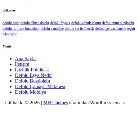
Etiketler
defolu baza
defolu elbise dolabı
defolu fayans
defolu koltuk takımı
defolu mini buzdolabı
defolu no frost buzdolabı
defolu sandalye
defolu set üstü ocak
defolu çekyat kanepe
teşhir
televizyon
Menü
Ana Sayfa
İletişim
Gizlilik Politikası
Defolu Eşya Nedir
Defolu Buzdolabı
Defolu Çamaşır Makinesi
Defolu Mobilya
Telif hakkı © 2026 |
MH Themes
tarafından WordPress teması