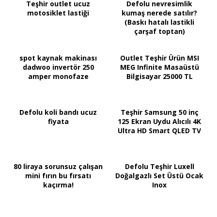
Teşhir outlet ucuz
Defolu nevresimlik
motosiklet lastiği
kumaş nerede satılır?
(Baskı hatalı lastikli
çarşaf toptan)
spot kaynak makinası
Outlet Teşhir Ürün MSI
dadwoo invertör 250
MEG Infinite Masaüstü
amper monofaze
Bilgisayar 25000 TL
Defolu koli bandı ucuz
Teşhir Samsung 50 inç
fiyata
125 Ekran Uydu Alıcılı 4K
Ultra HD Smart QLED TV
80 liraya sorunsuz çalışan
Defolu Teşhir Luxell
mini fırın bu fırsatı
Doğalgazlı Set Üstü Ocak
kaçırma!
Inox