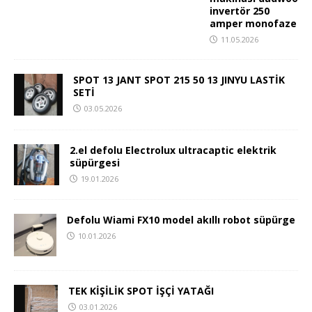
invertör 250
amper monofaze
11.05.2026
SPOT 13 JANT SPOT 215 50 13 JINYU LASTİK
SETİ
03.05.2026
2.el defolu Electrolux ultracaptic elektrik
süpürgesi
19.01.2026
Defolu Wiami FX10 model akıllı robot süpürge
10.01.2026
TEK KİŞİLİK SPOT İŞÇİ YATAĞI
03.01.2026