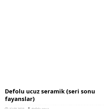
Defolu ucuz seramik (seri sonu
fayanslar)
12.03.2023
defolu eşya