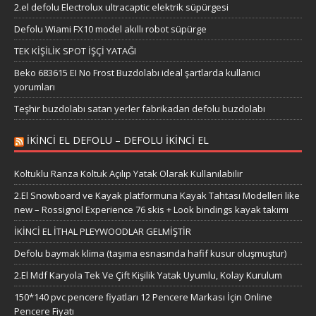
2.el defolu Electrolux ultracaptic elektrik süpürgesi
Defolu Wiami FX10 model akıllı robot süpürge
TEK KİŞİLİK SPOT İŞÇİ YATAĞI
Beko 683615 EI No Frost Buzdolabı ideal şartlarda kullanıcı
yorumları
Teşhir buzdolabı satan yerler fabrikadan defolu buzdolabı
IKINCI EL DEFOLU – DEFOLU IKINCI EL
Koltuklu Ranza Koltuk Açılıp Yatak Olarak Kullanılabilir
2.El Snowboard ve Kayak platformuna Kayak Tahtası Modelleri like
new – Rossignol Experience 76 skis + Look bindings kayak takımı
İKİNCİ EL İTHAL PLEYWOODLAR GELMİŞTİR
Defolu baymak klima (taşıma esnasında hafif kusur oluşmuştur)
2.El Mdf Karyola Tek Ve Çift Kişilik Yatak Uyumlu, Kolay Kurulum
150*140 pvc pencere fiyatları 12 Pencere Markası İçin Online
Pencere Fiyatı