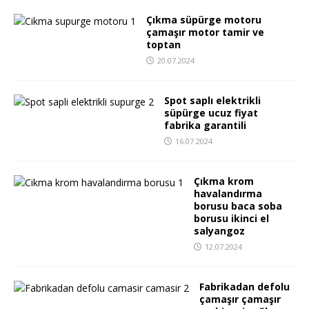
Çıkma süpürge motoru
çamaşır motor tamir ve
toptan
20.07.2024
Spot saplı elektrikli
süpürge ucuz fiyat
fabrika garantili
16.07.2024
Çıkma krom
havalandırma
borusu baca soba
borusu ikinci el
salyangoz
12.07.2024
Fabrikadan defolu
çamaşır çamaşır