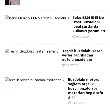
Beko 683615 EI No
Frost Buzdolabı
ideal şartlarda
kullanıcı yorumları
02.08.2024
Teşhir buzdolabı satan
yerler fabrikadan
defolu buzdolabı
29.07.2024
Buzdolabı motoru
sağlam arçelik
bosch buzdolabı
motorları hepsi sıfır
gibi
24.07.2024