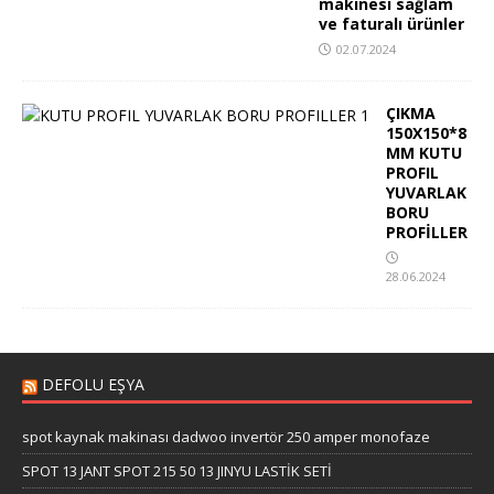
makinesi sağlam
ve faturalı ürünler
02.07.2024
ÇIKMA
150X150*8
MM KUTU
PROFIL
YUVARLAK
BORU
PROFİLLER
28.06.2024
DEFOLU EŞYA
spot kaynak makinası dadwoo invertör 250 amper monofaze
SPOT 13 JANT SPOT 215 50 13 JINYU LASTİK SETİ