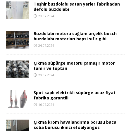
Teşhir buzdolabı satan yerler fabrikadan
defolu buzdolabı
29.07.2024
Buzdolabı motoru sağlam arçelik bosch
buzdolabı motorları hepsi sıfır gibi
24.07.2024
Çıkma süpürge motoru çamaşır motor
tamir ve toptan
20.07.2024
Spot saplı elektrikli süpürge ucuz fiyat
fabrika garantili
16.07.2024
Çıkma krom havalandırma borusu baca
soba borusu ikinci el salyangoz