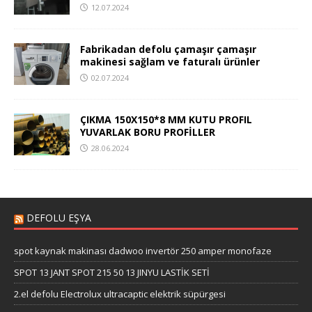
12.07.2024
Fabrikadan defolu çamaşır çamaşır
makinesi sağlam ve faturalı ürünler
02.07.2024
ÇIKMA 150X150*8 MM KUTU PROFIL
YUVARLAK BORU PROFİLLER
28.06.2024
DEFOLU EŞYA
spot kaynak makinası dadwoo invertör 250 amper monofaze
SPOT 13 JANT SPOT 215 50 13 JINYU LASTİK SETİ
2.el defolu Electrolux ultracaptic elektrik süpürgesi