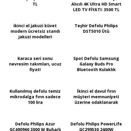
TL
Alıcılı 4K Ultra HD Smart
LED TV FİYATI: 3500 TL
ikinci el jakuzi küvet
Teşhir Defolu Philips
modern ücretsiz standı
DST5010 Ütü
jakuzi modelleri
Karaca seri sonu
Spot Defolu Samsung
nevresim takımları, ucuz
Galaxy Buds Pro
fiyat!
Bluetooth Kulaklık
Kullanılmış defolu temiz
İkinci el davul fırın
mikrodalga fırın sadece
müşteri memnuniyeti
100 lira
üzerine odaklanarak
Defolu Philips Azur
Defolu Philips PowerLife
GC490960 3000 W Buharlı
GC299530 2400W