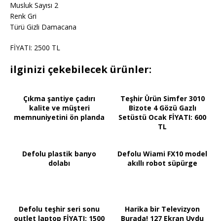
Musluk Sayısı 2
Renk Gri
Türü Gizli Damacana
FİYATI: 2500 TL
ilginizi çekebilecek ürünler:
Çıkma şantiye çadırı
Teşhir Ürün Simfer 3010
kalite ve müşteri
Bizote 4 Gözü Gazlı
memnuniyetini ön planda
Setüstü Ocak FİYATI: 600
TL
Defolu plastik banyo
Defolu Wiami FX10 model
dolabı
akıllı robot süpürge
Defolu teşhir seri sonu
Harika bir Televizyon
outlet laptop FİYATI: 1500
Burada! 127 Ekran Uydu