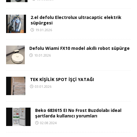
2.el defolu Electrolux ultracaptic elektrik
süpürgesi
19.01.2026
Defolu Wiami FX10 model akıllı robot süpürge
10.01.2026
TEK KİŞİLİK SPOT İŞÇİ YATAĞI
03.01.2026
Beko 683615 EI No Frost Buzdolabı ideal
şartlarda kullanıcı yorumları
02.08.2024