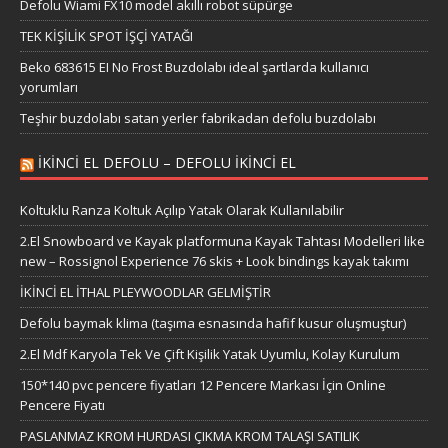
Defolu Wiami FX10 model akıllı robot süpürge
TEK KİŞİLİK SPOT İŞÇİ YATAĞI
Beko 683615 EI No Frost Buzdolabı ideal şartlarda kullanıcı
yorumları
Teşhir buzdolabı satan yerler fabrikadan defolu buzdolabı
IKINCI EL DEFOLU – DEFOLU IKINCI EL
Koltuklu Ranza Koltuk Açılıp Yatak Olarak Kullanılabilir
2.El Snowboard ve Kayak platformuna Kayak Tahtası Modelleri like
new – Rossignol Experience 76 skis + Look bindings kayak takımı
İKİNCİ EL İTHAL PLEYWOODLAR GELMİŞTİR
Defolu baymak klima (taşıma esnasında hafif kusur oluşmuştur)
2.El Mdf Karyola Tek Ve Çift Kişilik Yatak Uyumlu, Kolay Kurulum
150*140 pvc pencere fiyatları 12 Pencere Markası İçin Online
Pencere Fiyatı
PASLANMAZ KROM HURDASI ÇIKMA KROM TALAŞI SATILIK