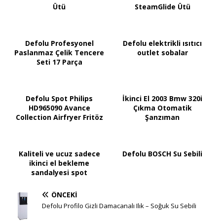
Ütü
SteamGlide Ütü
Defolu Profesyonel
Defolu elektrikli ısıtıcı
Paslanmaz Çelik Tencere
outlet sobalar
Seti 17 Parça
Defolu Spot Philips
İkinci El 2003 Bmw 320i
HD965090 Avance
Çıkma Otomatik
Collection Airfryer Fritöz
Şanzıman
Kaliteli ve ucuz sadece
Defolu BOSCH Su Sebili
ikinci el bekleme
sandalyesi spot
ÖNCEKI
Defolu Profilo Gizli Damacanalı Ilık – Soğuk Su Sebili