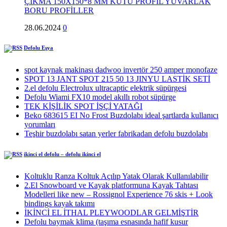
ÇIKMA 150X150*8 MM KUTU PROFIL YUVARLAK
BORU PROFİLLER
28.06.2024
0
Defolu Eşya
spot kaynak makinası dadwoo invertör 250 amper monofaze
SPOT 13 JANT SPOT 215 50 13 JINYU LASTİK SETİ
2.el defolu Electrolux ultracaptic elektrik süpürgesi
Defolu Wiami FX10 model akıllı robot süpürge
TEK KİŞİLİK SPOT İŞÇİ YATAĞI
Beko 683615 EI No Frost Buzdolabı ideal şartlarda kullanıcı
yorumları
Teşhir buzdolabı satan yerler fabrikadan defolu buzdolabı
ikinci el defolu – defolu ikinci el
Koltuklu Ranza Koltuk Açılıp Yatak Olarak Kullanılabilir
2.El Snowboard ve Kayak platformuna Kayak Tahtası
Modelleri like new – Rossignol Experience 76 skis + Look
bindings kayak takımı
İKİNCİ EL İTHAL PLEYWOODLAR GELMİŞTİR
Defolu baymak klima (taşıma esnasında hafif kusur