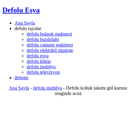
Defolu Eşya
Ana Sayfa
defolu eşyalar
defolu bulaşık makinesi
defolu buzdolabı
defolu çamaşır makinesi
defolu elektrikli süpürge
defolu eşya
defolu klima
defolu mobilya
defolu televizyon
iletişim
Ana Sayfa
-
defolu mobilya
-
Defolu koltuk takımı gül kurusu
renginde ucuz