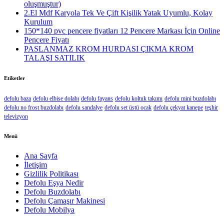
oluşmuştur)
2.El Mdf Karyola Tek Ve Çift Kişilik Yatak Uyumlu, Kolay
Kurulum
150*140 pvc pencere fiyatları 12 Pencere Markası İçin Online
Pencere Fiyatı
PASLANMAZ KROM HURDASI ÇIKMA KROM
TALAŞI SATILIK
Etiketler
defolu baza
defolu elbise dolabı
defolu fayans
defolu koltuk takımı
defolu mini buzdolabı
defolu no frost buzdolabı
defolu sandalye
defolu set üstü ocak
defolu çekyat kanepe
teşhir
televizyon
Menü
Ana Sayfa
İletişim
Gizlilik Politikası
Defolu Eşya Nedir
Defolu Buzdolabı
Defolu Çamaşır Makinesi
Defolu Mobilya