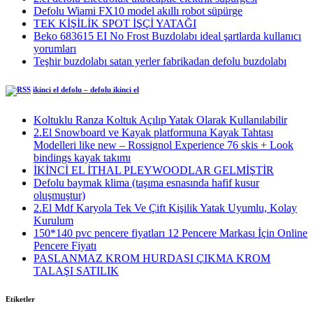
Defolu Wiami FX10 model akıllı robot süpürge
TEK KİŞİLİK SPOT İŞÇİ YATAĞI
Beko 683615 EI No Frost Buzdolabı ideal şartlarda kullanıcı
yorumları
Teşhir buzdolabı satan yerler fabrikadan defolu buzdolabı
ikinci el defolu – defolu ikinci el
Koltuklu Ranza Koltuk Açılıp Yatak Olarak Kullanılabilir
2.El Snowboard ve Kayak platformuna Kayak Tahtası
Modelleri like new – Rossignol Experience 76 skis + Look
bindings kayak takımı
İKİNCİ EL İTHAL PLEYWOODLAR GELMİŞTİR
Defolu baymak klima (taşıma esnasında hafif kusur
oluşmuştur)
2.El Mdf Karyola Tek Ve Çift Kişilik Yatak Uyumlu, Kolay
Kurulum
150*140 pvc pencere fiyatları 12 Pencere Markası İçin Online
Pencere Fiyatı
PASLANMAZ KROM HURDASI ÇIKMA KROM
TALAŞI SATILIK
Etiketler