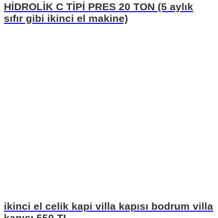
HİDROLİK C TİPİ PRES 20 TON (5 aylık
sıfır gibi ikinci el makine)
ikinci el celik kapi villa kapısı bodrum villa
kapısı 550 TL