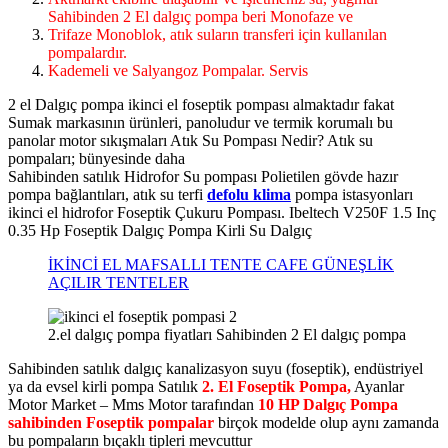
Sahibinden 2 El dalgıç pompa beri Monofaze ve
Trifaze Monoblok, atık suların transferi için kullanılan
pompalardır.
Kademeli ve Salyangoz Pompalar. Servis
2 el Dalgıç pompa ikinci el foseptik pompası almaktadır fakat
Sumak markasının ürünleri, panoludur ve termik korumalı bu
panolar motor sıkışmaları Atık Su Pompası Nedir? Atık su
pompaları; bünyesinde daha
Sahibinden satılık Hidrofor Su pompası Polietilen gövde hazır
pompa bağlantıları, atık su terfi
defolu klima
pompa istasyonları
ikinci el hidrofor Foseptik Çukuru Pompası. Ibeltech V250F 1.5 Inç
0.35 Hp Foseptik Dalgıç Pompa Kirli Su Dalgıç
İKİNCİ EL MAFSALLI TENTE CAFE GÜNEŞLİK
AÇILIR TENTELER
2.el dalgıç pompa fiyatları Sahibinden 2 El dalgıç pompa
Sahibinden satılık dalgıç kanalizasyon suyu (foseptik), endüstriyel
ya da evsel kirli pompa Satılık
2. El Foseptik Pompa,
Ayanlar
Motor Market – Mms Motor tarafından
10 HP Dalgıç Pompa
sahibinden Foseptik pompalar
birçok modelde olup aynı zamanda
bu pompaların bıçaklı tipleri mevcuttur