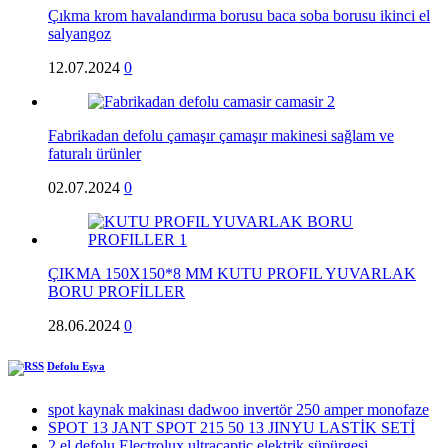
Çıkma krom havalandırma borusu baca soba borusu ikinci el
salyangoz
12.07.2024
0
Fabrikadan defolu çamaşır çamaşır makinesi sağlam ve
faturalı ürünler
02.07.2024
0
ÇIKMA 150X150*8 MM KUTU PROFIL YUVARLAK
BORU PROFİLLER
28.06.2024
0
Defolu Eşya
spot kaynak makinası dadwoo invertör 250 amper monofaze
SPOT 13 JANT SPOT 215 50 13 JINYU LASTİK SETİ
2.el defolu Electrolux ultracaptic elektrik süpürgesi