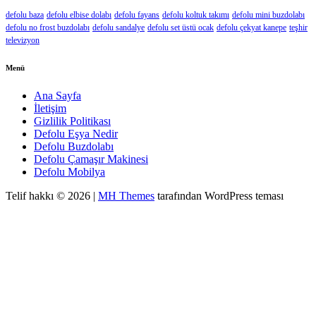
defolu baza
defolu elbise dolabı
defolu fayans
defolu koltuk takımı
defolu mini buzdolabı
defolu no frost buzdolabı
defolu sandalye
defolu set üstü ocak
defolu çekyat kanepe
teşhir
televizyon
Menü
Ana Sayfa
İletişim
Gizlilik Politikası
Defolu Eşya Nedir
Defolu Buzdolabı
Defolu Çamaşır Makinesi
Defolu Mobilya
Telif hakkı © 2026 |
MH Themes
tarafından WordPress teması