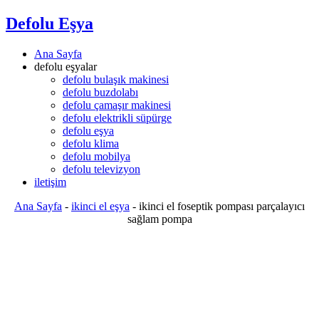
Defolu Eşya
Ana Sayfa
defolu eşyalar
defolu bulaşık makinesi
defolu buzdolabı
defolu çamaşır makinesi
defolu elektrikli süpürge
defolu eşya
defolu klima
defolu mobilya
defolu televizyon
iletişim
Ana Sayfa
-
ikinci el eşya
-
ikinci el foseptik pompası parçalayıcı
sağlam pompa