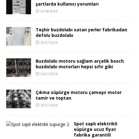
şartlarda kullanıcı yorumları
02.08.2024
Teşhir buzdolabı satan yerler fabrikadan
defolu buzdolabı
29.07.2024
Buzdolabı motoru sağlam arçelik bosch
buzdolabı motorları hepsi sıfır gibi
24.07.2024
Çıkma süpürge motoru çamaşır motor
tamir ve toptan
20.07.2024
Spot saplı elektrikli
süpürge ucuz fiyat
fabrika garantili