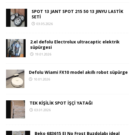
SPOT 13 JANT SPOT 215 50 13 JINYU LASTİK
SETİ
03.05.2026
2.el defolu Electrolux ultracaptic elektrik
süpürgesi
19.01.2026
Defolu Wiami FX10 model akıllı robot süpürge
10.01.2026
TEK KİŞİLİK SPOT İŞÇİ YATAĞI
03.01.2026
Beko 683615 EI No Frost Buzdolabı ideal