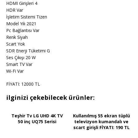
HDMI Girişleri 4
HDR Var
İşletim Sistemi Tizen
Model Yılı 2021
Pc Bağlantısı Var
Renk Siyah
Scart Yok
SDR Enerji Tüketimi G
Ses Çıkışı 20 W
Smart TV Var
Wi-Fi Var
FİYATI: 12000 TL
ilginizi çekebilecek ürünler:
Teşhir Tv LG UHD 4K TV
Kullanılmış 55 ekran tüplü
50 inç UQ75 Serisi
televizyon kumandalı ve
scart girişli FİYATI: 190 TL