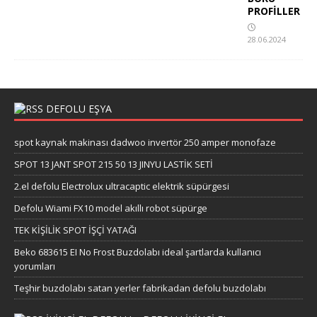
PROFİLLER
28.06.2024
DEFOLU EŞYA
spot kaynak makinası dadwoo invertör 250 amper monofaze
SPOT 13 JANT SPOT 215 50 13 JINYU LASTİK SETİ
2.el defolu Electrolux ultracaptic elektrik süpürgesi
Defolu Wiami FX10 model akıllı robot süpürge
TEK KİŞİLİK SPOT İŞÇİ YATAĞI
Beko 683615 EI No Frost Buzdolabı ideal şartlarda kullanıcı
yorumları
Teşhir buzdolabı satan yerler fabrikadan defolu buzdolabı