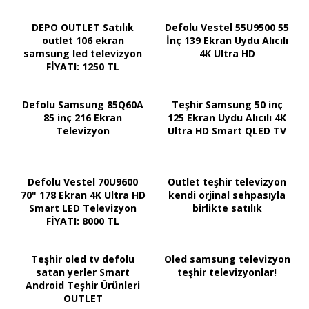
DEPO OUTLET Satılık
Defolu Vestel 55U9500 55
outlet 106 ekran
İnç 139 Ekran Uydu Alıcılı
samsung led televizyon
4K Ultra HD
FİYATI: 1250 TL
Defolu Samsung 85Q60A
Teşhir Samsung 50 inç
85 inç 216 Ekran
125 Ekran Uydu Alıcılı 4K
Televizyon
Ultra HD Smart QLED TV
Defolu Vestel 70U9600
Outlet teşhir televizyon
70" 178 Ekran 4K Ultra HD
kendi orjinal sehpasıyla
Smart LED Televizyon
birlikte satılık
FİYATI: 8000 TL
Teşhir oled tv defolu
Oled samsung televizyon
satan yerler Smart
teşhir televizyonlar!
Android Teşhir Ürünleri
OUTLET