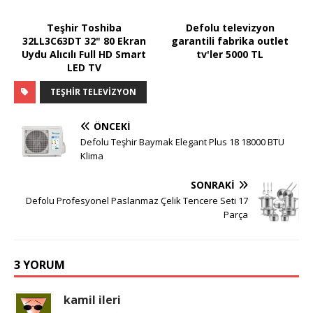
Teşhir Toshiba
Defolu televizyon
32LL3C63DT 32" 80 Ekran
garantili fabrika outlet
Uydu Alıcılı Full HD Smart
tv'ler 5000 TL
LED TV
TEŞHIR TELEVIZYON
ÖNCEKI
Defolu Teşhir Baymak Elegant Plus 18 18000 BTU
Klima
SONRAKI
Defolu Profesyonel Paslanmaz Çelik Tencere Seti 17
Parça
3 YORUM
kamil ileri