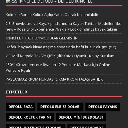
IKINCI EL DEFOLU – DEFOLU IKINCI EL
Koltuklu Ranza Koltuk Açılıp Yatak Olarak Kullanılabilir
2.El Snowboard ve Kayak platformuna Kayak Tahtası Modelleri like
new – Rossignol Experience 76 skis + Look bindings kayak takımı
İKİNCİ EL İTHAL PLEYWOODLAR GELMİŞTİR
Defolu baymak klima (taşıma esnasında hafif kusur oluşmuştur)
2.El Mdf Karyola Tek Ve Çift Kişilik Yatak Uyumlu, Kolay Kurulum
150*140 pvc pencere fiyatları 12 Pencere Markası İçin Online
Pencere Fiyatı
PASLANMAZ KROM HURDASI ÇIKMA KROM TALAŞI SATILIK
ETIKETLER
DEFOLU BAZA
DEFOLU ELBISE DOLABI
DEFOLU FAYANS
DEFOLU KOLTUK TAKIMI
DEFOLU MINI BUZDOLABI
DEFOLU NO FROST BUZDOLABI
DEFOLU SANDALYE