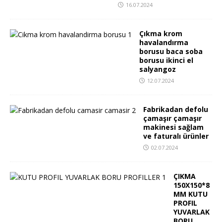
16.07.2024
Çıkma krom
havalandırma
borusu baca soba
borusu ikinci el
salyangoz
12.07.2024
Fabrikadan defolu
çamaşır çamaşır
makinesi sağlam
ve faturalı ürünler
02.07.2024
ÇIKMA
150X150*8
MM KUTU
PROFIL
YUVARLAK
BORU