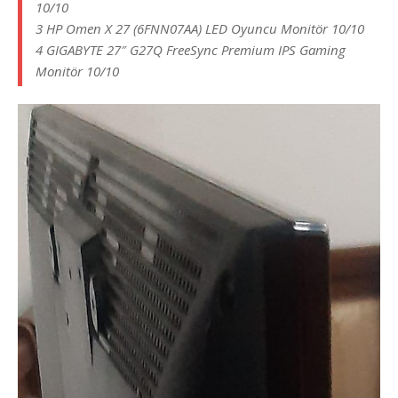
10/10
3 HP Omen X 27 (6FNN07AA) LED Oyuncu Monitör 10/10
4 GIGABYTE 27″ G27Q FreeSync Premium IPS Gaming
Monitör 10/10