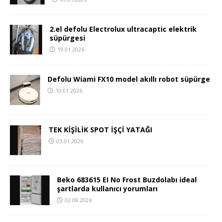
2.el defolu Electrolux ultracaptic elektrik
süpürgesi
19.01.2026
Defolu Wiami FX10 model akıllı robot süpürge
10.01.2026
TEK KİŞİLİK SPOT İŞÇİ YATAĞI
03.01.2026
Beko 683615 EI No Frost Buzdolabı ideal
şartlarda kullanıcı yorumları
02.08.2024