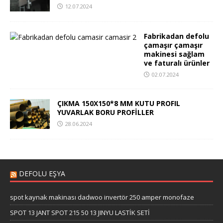
12.07.2024
Fabrikadan defolu
çamaşır çamaşır
makinesi sağlam
ve faturalı ürünler
02.07.2024
ÇIKMA 150X150*8 MM KUTU PROFIL
YUVARLAK BORU PROFİLLER
28.06.2024
DEFOLU EŞYA
spot kaynak makinası dadwoo invertör 250 amper monofaze
SPOT 13 JANT SPOT 215 50 13 JINYU LASTİK SETİ