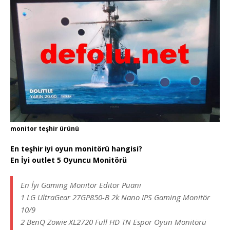
monitor teşhir ürünü
En teşhir iyi oyun monitörü hangisi?
En İyi outlet 5 Oyuncu Monitörü
En İyi Gaming Monitör Editor Puanı
1 LG UltraGear 27GP850-B 2k Nano IPS Gaming Monitör
10/9
2 BenQ Zowie XL2720 Full HD TN Espor Oyun Monitörü