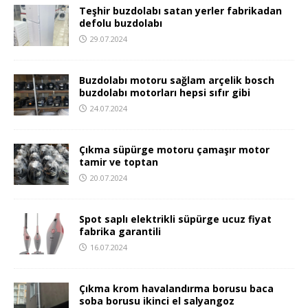
Teşhir buzdolabı satan yerler fabrikadan
defolu buzdolabı
29.07.2024
Buzdolabı motoru sağlam arçelik bosch
buzdolabı motorları hepsi sıfır gibi
24.07.2024
Çıkma süpürge motoru çamaşır motor
tamir ve toptan
20.07.2024
Spot saplı elektrikli süpürge ucuz fiyat
fabrika garantili
16.07.2024
Çıkma krom havalandırma borusu baca
soba borusu ikinci el salyangoz