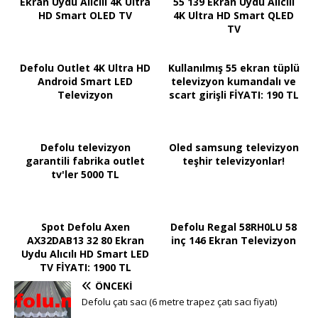
Ekran Uydu Alıcılı 4K Ultra
55 139 Ekran Uydu Alıcılı
HD Smart OLED TV
4K Ultra HD Smart QLED
TV
Defolu Outlet 4K Ultra HD
Kullanılmış 55 ekran tüplü
Android Smart LED
televizyon kumandalı ve
Televizyon
scart girişli FİYATI: 190 TL
Defolu televizyon
Oled samsung televizyon
garantili fabrika outlet
teşhir televizyonlar!
tv'ler 5000 TL
Spot Defolu Axen
Defolu Regal 58RH0LU 58
AX32DAB13 32 80 Ekran
inç 146 Ekran Televizyon
Uydu Alıcılı HD Smart LED
TV FİYATI: 1900 TL
ÖNCEKI
Defolu çatı sacı (6 metre trapez çatı sacı fiyatı)