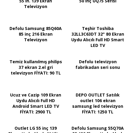
55 in. 139 Ekran
50 inç UQ75 Serisi
Televizyon
Defolu Samsung 85Q60A
Teşhir Toshiba
85 inç 216 Ekran
32LL3C63DT 32" 80 Ekran
Televizyon
Uydu Alıcılı Full HD Smart
LED TV
Temiz kullanılmış philips
Defolu televizyon
37 ekran 2.el gri
fabrikadan seri sonu
televizyon FİYATI: 90 TL
Ucuz ve Cazip 109 Ekran
DEPO OUTLET Satılık
Uydu Alıcılı Full HD
outlet 106 ekran
Android Smart LED TV
samsung led televizyon
FİYATI: 2900 TL
FİYATI: 1250 TL
Outlet LG 55 inç 139
Defolu Samsung 55Q70A