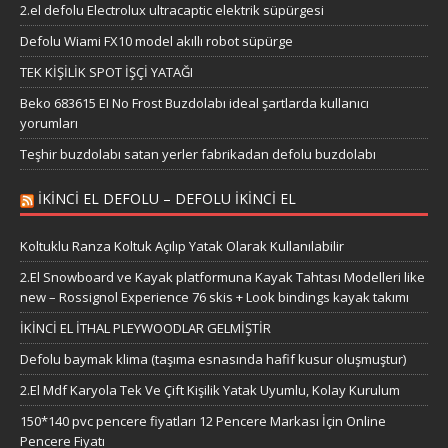
2.el defolu Electrolux ultracaptic elektrik süpürgesi
Defolu Wiami FX10 model akıllı robot süpürge
TEK KİŞİLİK SPOT İŞÇİ YATAĞI
Beko 683615 EI No Frost Buzdolabı ideal şartlarda kullanıcı
yorumları
Teşhir buzdolabı satan yerler fabrikadan defolu buzdolabı
IKINCI EL DEFOLU – DEFOLU IKINCI EL
Koltuklu Ranza Koltuk Açılıp Yatak Olarak Kullanılabilir
2.El Snowboard ve Kayak platformuna Kayak Tahtası Modelleri like
new – Rossignol Experience 76 skis + Look bindings kayak takımı
İKİNCİ EL İTHAL PLEYWOODLAR GELMİŞTİR
Defolu baymak klima (taşıma esnasında hafif kusur oluşmuştur)
2.El Mdf Karyola Tek Ve Çift Kişilik Yatak Uyumlu, Kolay Kurulum
150*140 pvc pencere fiyatları 12 Pencere Markası İçin Online
Pencere Fiyatı