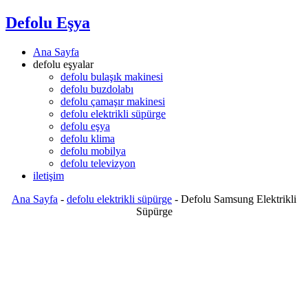
Defolu Eşya
Ana Sayfa
defolu eşyalar
defolu bulaşık makinesi
defolu buzdolabı
defolu çamaşır makinesi
defolu elektrikli süpürge
defolu eşya
defolu klima
defolu mobilya
defolu televizyon
iletişim
Ana Sayfa
-
defolu elektrikli süpürge
-
Defolu Samsung Elektrikli
Süpürge