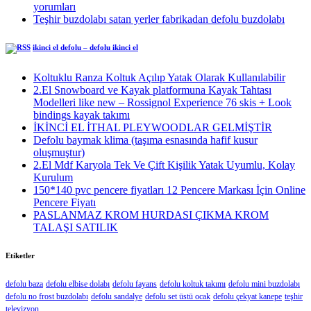
yorumları
Teşhir buzdolabı satan yerler fabrikadan defolu buzdolabı
ikinci el defolu – defolu ikinci el
Koltuklu Ranza Koltuk Açılıp Yatak Olarak Kullanılabilir
2.El Snowboard ve Kayak platformuna Kayak Tahtası
Modelleri like new – Rossignol Experience 76 skis + Look
bindings kayak takımı
İKİNCİ EL İTHAL PLEYWOODLAR GELMİŞTİR
Defolu baymak klima (taşıma esnasında hafif kusur
oluşmuştur)
2.El Mdf Karyola Tek Ve Çift Kişilik Yatak Uyumlu, Kolay
Kurulum
150*140 pvc pencere fiyatları 12 Pencere Markası İçin Online
Pencere Fiyatı
PASLANMAZ KROM HURDASI ÇIKMA KROM
TALAŞI SATILIK
Etiketler
defolu baza
defolu elbise dolabı
defolu fayans
defolu koltuk takımı
defolu mini buzdolabı
defolu no frost buzdolabı
defolu sandalye
defolu set üstü ocak
defolu çekyat kanepe
teşhir
televizyon