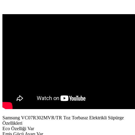
Samsung VC07R302MVR/TR Toz Torbasız Elektrikli Süpürge
Özellikleri
Eco Özelliği Var
Emiş Gücü Ayarı Var