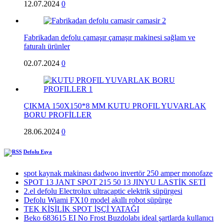
12.07.2024
0
Fabrikadan defolu çamaşır çamaşır makinesi sağlam ve
faturalı ürünler
02.07.2024
0
ÇIKMA 150X150*8 MM KUTU PROFIL YUVARLAK
BORU PROFİLLER
28.06.2024
0
Defolu Eşya
spot kaynak makinası dadwoo invertör 250 amper monofaze
SPOT 13 JANT SPOT 215 50 13 JINYU LASTİK SETİ
2.el defolu Electrolux ultracaptic elektrik süpürgesi
Defolu Wiami FX10 model akıllı robot süpürge
TEK KİŞİLİK SPOT İŞÇİ YATAĞI
Beko 683615 EI No Frost Buzdolabı ideal şartlarda kullanıcı