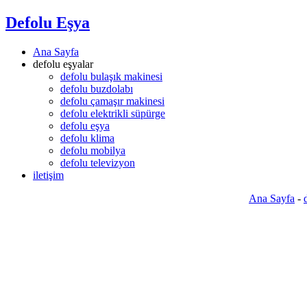
Defolu Eşya
Ana Sayfa
defolu eşyalar
defolu bulaşık makinesi
defolu buzdolabı
defolu çamaşır makinesi
defolu elektrikli süpürge
defolu eşya
defolu klima
defolu mobilya
defolu televizyon
iletişim
Ana Sayfa
-