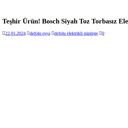
Teşhir Ürün! Bosch Siyah Toz Torbasız El
22.01.2024
defolu eşya
defolu elektrikli süpürge
0