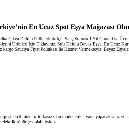
Türkiye’nin En Ucuz Spot Eşya Mağazası Ol
rika Çıkışı Defolu Ürünlerimiz için Satış Sonrası 1 Yıl Garanti ve Ücr
erini Ürünleri İçin Tıklayınız. Sıfır Defolu Beyaz Eşya. En Ucuz K
iz kargo Satıcıya Fiyat Politikası İle Hizmet Vermekteyiz. Beyaz Eşyala
rgesi tercihinizi toz torbasız olan modellerden yana yapacaksanız ve to
 elektrik süpürgesi alabilirsiniz