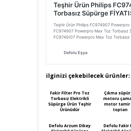
ilginizi çekebilecek ürünler:
Fakir Filter Pro Toz
Çıkma süpü
Torbasız Elektrikli
motoru çama
Süpürge Ürün Teşhir
motor tamir
Ürünüdür
toptan
Defolu Arzum Dikey
Defolu Fakir 