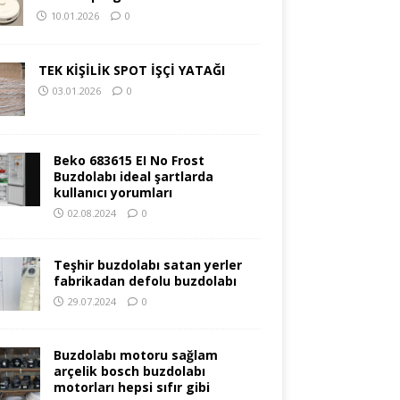
10.01.2026
0
TEK KİŞİLİK SPOT İŞÇİ YATAĞI
03.01.2026
0
Beko 683615 EI No Frost
Buzdolabı ideal şartlarda
kullanıcı yorumları
02.08.2024
0
Teşhir buzdolabı satan yerler
fabrikadan defolu buzdolabı
29.07.2024
0
Buzdolabı motoru sağlam
arçelik bosch buzdolabı
motorları hepsi sıfır gibi