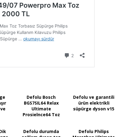
rge
Defolu Bosch
Defolu ve garantili
şır
BGS7SIL64 Relax
ürün elektrikli
 ve
Ultimate
süpürge dyson v15
Prosielnce64 Toz
Torbasız Elektrikli
Süpürge
Dik
Defolu durumda
Defolu Philips