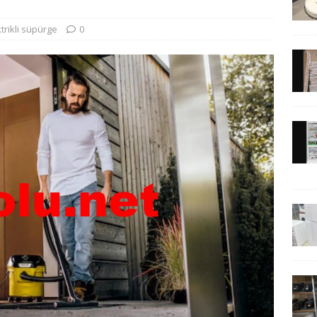
trikli süpürge
0