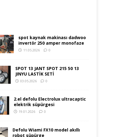
spot kaynak makinası dadwoo
invertör 250 amper monofaze
11.05.2026
0
SPOT 13 JANT SPOT 215 50 13
JINYU LASTİK SETİ
03.05.2026
0
2.el defolu Electrolux ultracaptic
elektrik süpürgesi
19.01.2026
0
Defolu Wiami FX10 model akıllı
robot süpürge