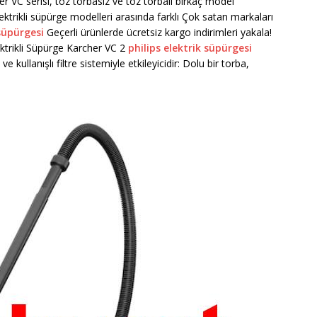
r VC serisi, toz torbasız ve toz torbalı birkaç model
lektrikli süpürge modelleri arasında farklı Çok satan markaları
süpürgesi
Geçerli ürünlerde ücretsiz kargo indirimleri yakala!
trikli Süpürge Karcher VC 2
philips elektrik süpürgesi
ullanışlı filtre sistemiyle etkileyicidir: Dolu bir torba,