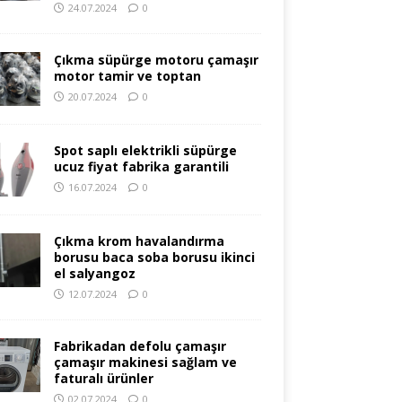
24.07.2024
0
Çıkma süpürge motoru çamaşır
motor tamir ve toptan
20.07.2024
0
Spot saplı elektrikli süpürge
ucuz fiyat fabrika garantili
16.07.2024
0
Çıkma krom havalandırma
borusu baca soba borusu ikinci
el salyangoz
12.07.2024
0
Fabrikadan defolu çamaşır
çamaşır makinesi sağlam ve
faturalı ürünler
02.07.2024
0