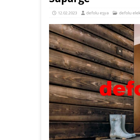
12.02.2023
defolu eşya
defolu elek