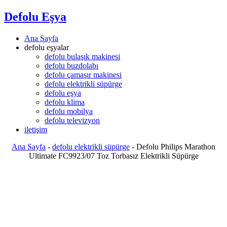
Defolu Eşya
Ana Sayfa
defolu eşyalar
defolu bulaşık makinesi
defolu buzdolabı
defolu çamaşır makinesi
defolu elektrikli süpürge
defolu eşya
defolu klima
defolu mobilya
defolu televizyon
iletişim
Ana Sayfa
-
defolu elektrikli süpürge
-
Defolu Philips Marathon
Ultimate FC9923/07 Toz Torbasız Elektrikli Süpürge