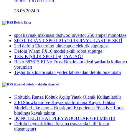
BORU PROFİLLER
28.06.2024
0
Defolu Eşya
spot kaynak makinası dadwoo invertör 250 amper monofaze
SPOT 13 JANT SPOT 215 50 13 JINYU LASTİK SETİ
2.el defolu Electrolux ultracaptic elektrik süpürgesi
Defolu Wiami FX10 model akıllı robot süpürge
TEK KİŞİLİK SPOT İŞÇİ YATAĞI
Beko 683615 EI No Frost Buzdolabı ideal şartlarda kullanıcı
yorumları
Teşhir buzdolabı satan yerler fabrikadan defolu buzdolabı
ikinci el defolu – defolu ikinci el
Koltuklu Ranza Koltuk Açılıp Yatak Olarak Kullanılabilir
2.El Snowboard ve Kayak platformuna Kayak Tahtası
Modelleri like new – Rossignol Experience 76 skis + Look
bindings kayak takımı
İKİNCİ EL İTHAL PLEYWOODLAR GELMİŞTİR
Defolu baymak klima (taşıma esnasında hafif kusur
oluşmuştur)