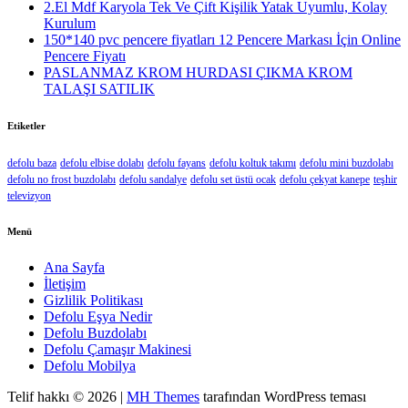
2.El Mdf Karyola Tek Ve Çift Kişilik Yatak Uyumlu, Kolay
Kurulum
150*140 pvc pencere fiyatları 12 Pencere Markası İçin Online
Pencere Fiyatı
PASLANMAZ KROM HURDASI ÇIKMA KROM
TALAŞI SATILIK
Etiketler
defolu baza
defolu elbise dolabı
defolu fayans
defolu koltuk takımı
defolu mini buzdolabı
defolu no frost buzdolabı
defolu sandalye
defolu set üstü ocak
defolu çekyat kanepe
teşhir
televizyon
Menü
Ana Sayfa
İletişim
Gizlilik Politikası
Defolu Eşya Nedir
Defolu Buzdolabı
Defolu Çamaşır Makinesi
Defolu Mobilya
Telif hakkı © 2026 |
MH Themes
tarafından WordPress teması