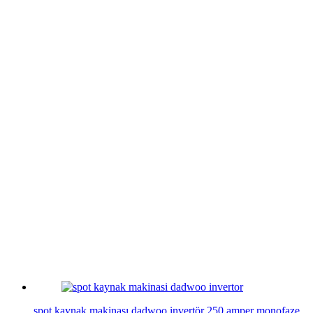
spot kaynak makinası dadwoo invertör 250 amper monofaze