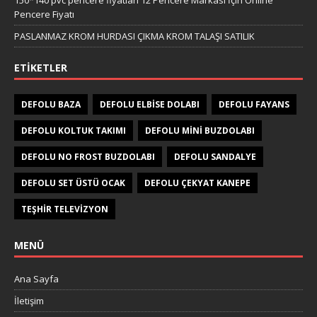
150*140 pvc pencere fiyatları 12 Pencere Markası İçin Online
Pencere Fiyatı
PASLANMAZ KROM HURDASI ÇIKMA KROM TALAŞI SATILIK
ETIKETLER
DEFOLU BAZA
DEFOLU ELBISE DOLABI
DEFOLU FAYANS
DEFOLU KOLTUK TAKIMI
DEFOLU MINI BUZDOLABI
DEFOLU NO FROST BUZDOLABI
DEFOLU SANDALYE
DEFOLU SET ÜSTÜ OCAK
DEFOLU ÇEKYAT KANEPE
TEŞHIR TELEVIZYON
MENÜ
Ana Sayfa
İletişim