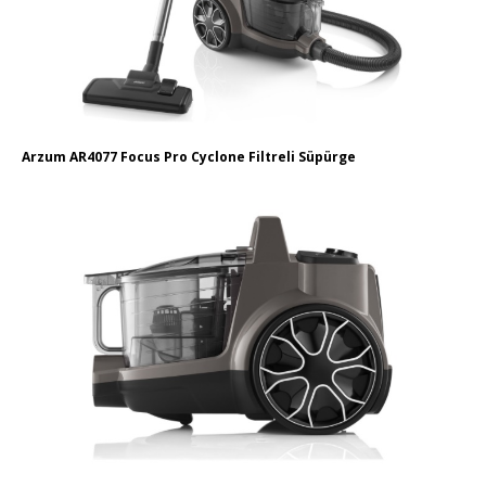
Arzum AR4077 Focus Pro Cyclone Filtreli Süpürge