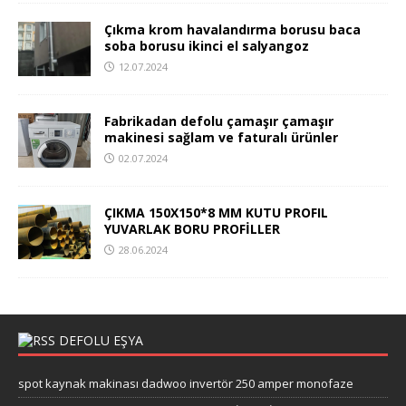
Çıkma krom havalandırma borusu baca
soba borusu ikinci el salyangoz
12.07.2024
Fabrikadan defolu çamaşır çamaşır
makinesi sağlam ve faturalı ürünler
02.07.2024
ÇIKMA 150X150*8 MM KUTU PROFIL
YUVARLAK BORU PROFİLLER
28.06.2024
DEFOLU EŞYA
spot kaynak makinası dadwoo invertör 250 amper monofaze