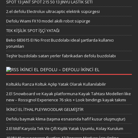
SPOT 13 JANT SPOT 215 50 13 JINYU LASTİK SETİ
2.el defolu Electrolux ultracaptic elektrik süpürgesi
Defolu Wiami FX10 model akıllı robot süpürge
TEK KİŞİLİK SPOT İŞÇİ YATAĞI
Beko 683615 EI No Frost Buzdolabı ideal şartlarda kullanıcı
yorumları
Teşhir buzdolabı satan yerler fabrikadan defolu buzdolabı
IKINCI EL DEFOLU – DEFOLU IKINCI EL
Koltuklu Ranza Koltuk Açılıp Yatak Olarak Kullanılabilir
2.El Snowboard ve Kayak platformuna Kayak Tahtası Modelleri like
new – Rossignol Experience 76 skis + Look bindings kayak takımı
İKİNCİ EL İTHAL PLEYWOODLAR GELMİŞTİR
Defolu baymak klima (taşıma esnasında hafif kusur oluşmuştur)
2.El Mdf Karyola Tek Ve Çift Kişilik Yatak Uyumlu, Kolay Kurulum