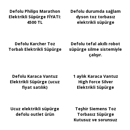
Süpürge
Defolu Philips Marathon
Defolu durumda sağlam
Elektrikli Süpürge FİYATI:
dyson toz torbasız
4500 TL
elektrikli süpürge
Defolu Karcher Toz
Defolu tefal akıllı robot
Torbalı Elektrikli Süpürge
süpürge silme sistemiyle
çalışır.
Defolu Karaca Vantuz
1 aylık Karaca Vantuz
Elektrikli Süpürge (ucuz
High Force Silver
fiyat satılık)
Elektrikli Süpürge
Ucuz elektrikli süpürge
Teşhir Siemens Toz
defolu outlet ürün
Torbasız Süpürge
Kutusuz ve sorunsuz