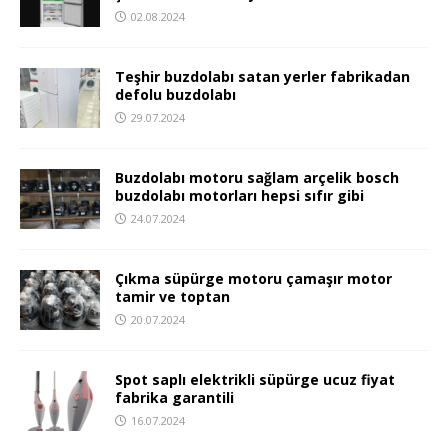
02.08.2024
Teşhir buzdolabı satan yerler fabrikadan
defolu buzdolabı
29.07.2024
Buzdolabı motoru sağlam arçelik bosch
buzdolabı motorları hepsi sıfır gibi
24.07.2024
Çıkma süpürge motoru çamaşır motor
tamir ve toptan
20.07.2024
Spot saplı elektrikli süpürge ucuz fiyat
fabrika garantili
16.07.2024