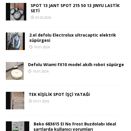
SPOT 13 JANT SPOT 215 50 13 JINYU LASTİK
SETİ
03.05.2026
2.el defolu Electrolux ultracaptic elektrik
süpürgesi
19.01.2026
Defolu Wiami FX10 model akıllı robot süpürge
10.01.2026
TEK KİŞİLİK SPOT İŞÇİ YATAĞI
03.01.2026
Beko 683615 EI No Frost Buzdolabı ideal
şartlarda kullanıcı yorumları