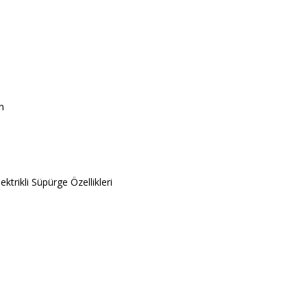
m
trikli Süpürge Özellikleri