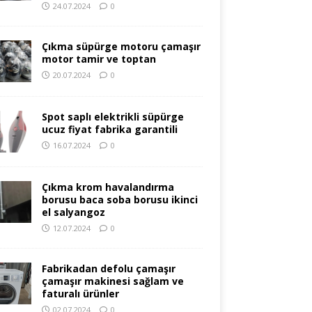
24.07.2024
0
Çıkma süpürge motoru çamaşır
motor tamir ve toptan
20.07.2024
0
Spot saplı elektrikli süpürge
ucuz fiyat fabrika garantili
16.07.2024
0
Çıkma krom havalandırma
borusu baca soba borusu ikinci
el salyangoz
12.07.2024
0
Fabrikadan defolu çamaşır
çamaşır makinesi sağlam ve
faturalı ürünler
02.07.2024
0