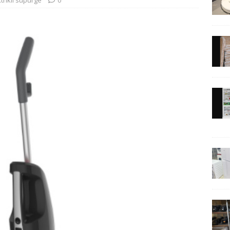
trikli süpürge
0