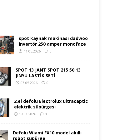
spot kaynak makinası dadwoo
invertör 250 amper monofaze
11.05.2026
0
SPOT 13 JANT SPOT 215 50 13
JINYU LASTİK SETİ
03.05.2026
0
2.el defolu Electrolux ultracaptic
elektrik süpürgesi
19.01.2026
0
Defolu Wiami FX10 model akıllı
robot süpürge