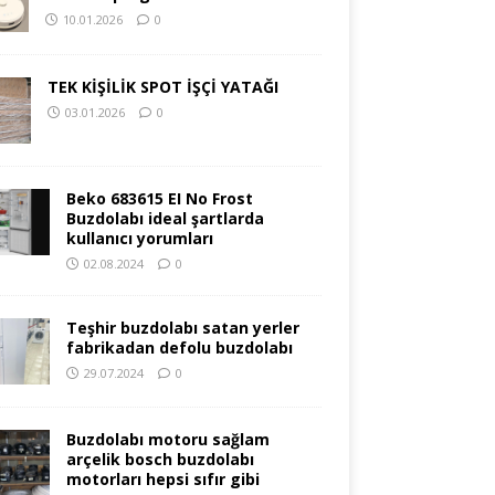
10.01.2026
0
TEK KİŞİLİK SPOT İŞÇİ YATAĞI
03.01.2026
0
Beko 683615 EI No Frost
Buzdolabı ideal şartlarda
kullanıcı yorumları
02.08.2024
0
Teşhir buzdolabı satan yerler
fabrikadan defolu buzdolabı
29.07.2024
0
Buzdolabı motoru sağlam
arçelik bosch buzdolabı
motorları hepsi sıfır gibi