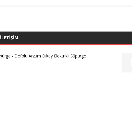
ILETIŞIM
üpürge
-
Defolu Arzum Dikey Elektrikli Süpürge