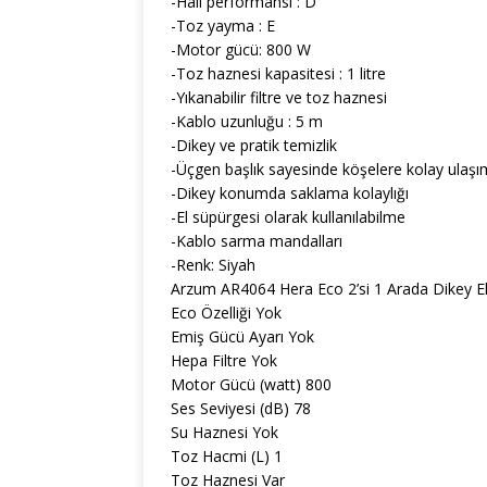
-Halı performansı : D
-Toz yayma : E
-Motor gücü: 800 W
-Toz haznesi kapasitesi : 1 litre
-Yıkanabilir filtre ve toz haznesi
-Kablo uzunluğu : 5 m
-Dikey ve pratik temizlik
-Üçgen başlık sayesinde köşelere kolay ulaşı
-Dikey konumda saklama kolaylığı
-El süpürgesi olarak kullanılabilme
-Kablo sarma mandalları
-Renk: Siyah
Arzum AR4064 Hera Eco 2’si 1 Arada Dikey Elek
Eco Özelliği Yok
Emiş Gücü Ayarı Yok
Hepa Filtre Yok
Motor Gücü (watt) 800
Ses Seviyesi (dB) 78
Su Haznesi Yok
Toz Hacmi (L) 1
Toz Haznesi Var