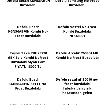
Defolu Bosch KDN86AIF0N
Defolu Samsung No-Frost
Buzdolabı
Buzdolabı
Defolu Bosch
Defolu Vestel No-Frost
KGN56ABF0N Kombi No-
Kombi Buzdolabı
Frost Buzdolabı
NFK48001
Teşhir Teka RBF 78720
Defolu Arçelik 260364 MB
GBK Solo Kombi NoFrost
Kombi No Frost Buzdolabı
Buzdolabı Siyah Cam
FİYATI: 18000 TL
Defolu Bosch
Defolu regal nf 30010 no-
KGN86AID1N 631 Lt No-
frost buzdolabı
Frost Buzdolabı
fabrika'dan çizik
hatasından gelen