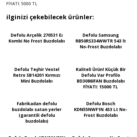
FİYATI: 5000 TL
ilginizi çekebilecek ürünler:
Defolu Arçelik 270531 Eı
Defolu Samsung
Kombi No Frost Buzdolabı
RB50RS334WWTR 543 lt
No-Frost Buzdolabı
Defolu Teşhir Vestel
Kaliteli Ürün! Küçük Bir
Retro SB14201 Kırmızı
Defolu Var Profilo
Mini Buzdolabı
BD3086IFAN Buzdolabı
FİYATI: 15000 TL
Fabrikadan defolu
Defolu Bosch
buzdolabı satan yerler
KDN55NWF1N 453 Lt No-
(garantili defolu
Frost Buzdolabı
buzdolabı)