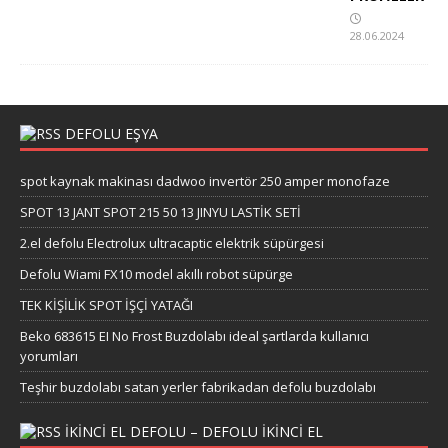
28.06.2024
DEFOLU EŞYA
spot kaynak makinası dadwoo invertör 250 amper monofaze
SPOT 13 JANT SPOT 215 50 13 JINYU LASTİK SETİ
2.el defolu Electrolux ultracaptic elektrik süpürgesi
Defolu Wiami FX10 model akıllı robot süpürge
TEK KİŞİLİK SPOT İŞÇİ YATAĞI
Beko 683615 EI No Frost Buzdolabı ideal şartlarda kullanıcı
yorumları
Teşhir buzdolabı satan yerler fabrikadan defolu buzdolabı
IKINCI EL DEFOLU – DEFOLU IKINCI EL