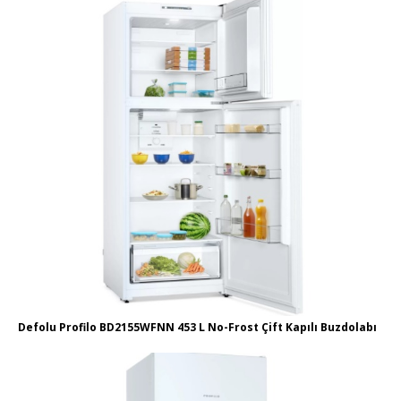
Defolu Profilo BD2155WFNN 453 L No-Frost Çift Kapılı Buzdolabı