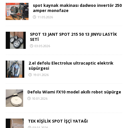
spot kaynak makinası dadwoo invertör 250
amper monofaze
11.05.2026
SPOT 13 JANT SPOT 215 50 13 JINYU LASTİK
SETİ
03.05.2026
2.el defolu Electrolux ultracaptic elektrik
süpürgesi
19.01.2026
Defolu Wiami FX10 model akıllı robot süpürge
10.01.2026
TEK KİŞİLİK SPOT İŞÇİ YATAĞI
03.01.2026