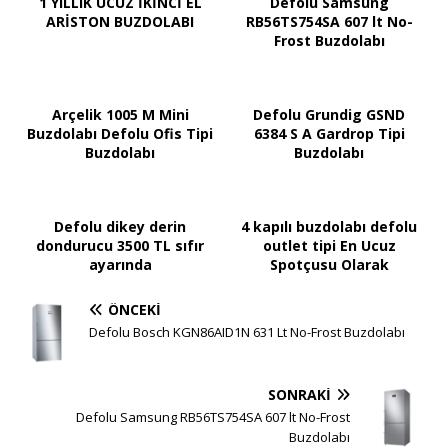
1 YILLIK UCUZ İKİNCİ EL
Defolu Samsung
ARİSTON BUZDOLABI
RB56TS754SA 607 lt No-
Frost Buzdolabı
Arçelik 1005 M Mini
Defolu Grundig GSND
Buzdolabı Defolu Ofis Tipi
6384 S A Gardrop Tipi
Buzdolabı
Buzdolabı
Defolu dikey derin
4 kapılı buzdolabı defolu
dondurucu 3500 TL sıfır
outlet tipi En Ucuz
ayarında
Spotçusu Olarak
ÖNCEKI
Defolu Bosch KGN86AID1N 631 Lt No-Frost Buzdolabı
SONRAKI
Defolu Samsung RB56TS754SA 607 lt No-Frost
Buzdolabı