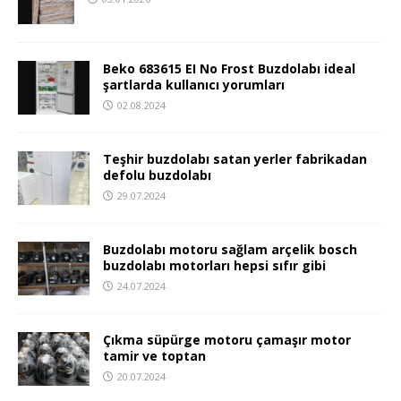
Beko 683615 EI No Frost Buzdolabı ideal
şartlarda kullanıcı yorumları
02.08.2024
Teşhir buzdolabı satan yerler fabrikadan
defolu buzdolabı
29.07.2024
Buzdolabı motoru sağlam arçelik bosch
buzdolabı motorları hepsi sıfır gibi
24.07.2024
Çıkma süpürge motoru çamaşır motor
tamir ve toptan
20.07.2024