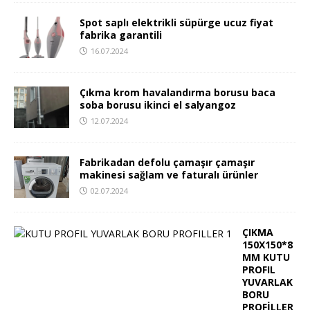
Spot saplı elektrikli süpürge ucuz fiyat
fabrika garantili
16.07.2024
Çıkma krom havalandırma borusu baca
soba borusu ikinci el salyangoz
12.07.2024
Fabrikadan defolu çamaşır çamaşır
makinesi sağlam ve faturalı ürünler
02.07.2024
ÇIKMA
150X150*8
MM KUTU
PROFIL
YUVARLAK
BORU
PROFİLLER