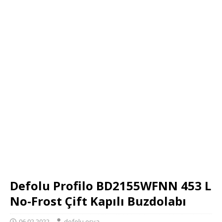
Defolu Profilo BD2155WFNN 453 L
No-Frost Çift Kapılı Buzdolabı
06.02.2022
defolu eşya