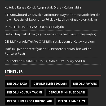
Koltuklu Ranza Koltuk Açılıp Yatak Olarak Kullanılabilir
2.El Snowboard ve Kayak platformuna Kayak Tahtası Modelleri like
new – Rossignol Experience 76 skis + Look bindings kayak takımı
İKİNCİ EL İTHAL PLEYWOODLAR GELMİŞTİR
Defolu baymak klima (taşıma esnasında hafif kusur oluşmuştur)
2.El Mdf Karyola Tek Ve Çift Kişilik Yatak Uyumlu, Kolay Kurulum
150*140 pvc pencere fiyatları 12 Pencere Markası İçin Online
Pencere Fiyatı
PASLANMAZ KROM HURDASI ÇIKMA KROM TALAŞI SATILIK
ETIKETLER
DEFOLU BAZA
DEFOLU ELBISE DOLABI
DEFOLU FAYANS
DEFOLU KOLTUK TAKIMI
DEFOLU MINI BUZDOLABI
DEFOLU NO FROST BUZDOLABI
DEFOLU SANDALYE