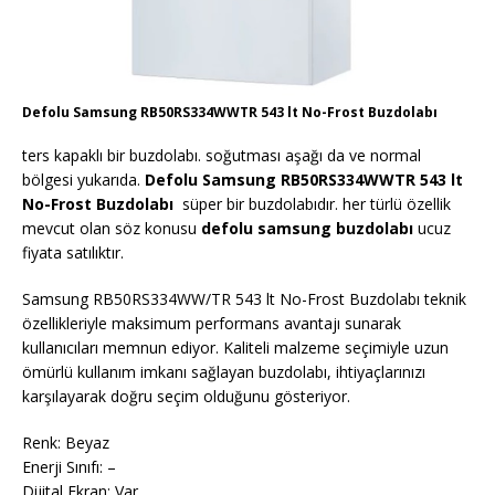
Defolu Samsung RB50RS334WWTR 543 lt No-Frost Buzdolabı
ters kapaklı bir buzdolabı. soğutması aşağı da ve normal
bölgesi yukarıda.
Defolu Samsung RB50RS334WWTR 543 lt
No-Frost Buzdolabı
süper bir buzdolabıdır. her türlü özellik
mevcut olan söz konusu
defolu samsung buzdolabı
ucuz
fiyata satılıktır.
Samsung RB50RS334WW/TR 543 lt No-Frost Buzdolabı teknik
özellikleriyle maksimum performans avantajı sunarak
kullanıcıları memnun ediyor. Kaliteli malzeme seçimiyle uzun
ömürlü kullanım imkanı sağlayan buzdolabı, ihtiyaçlarınızı
karşılayarak doğru seçim olduğunu gösteriyor.
Renk: Beyaz
Enerji Sınıfı: –
Dijital Ekran: Var