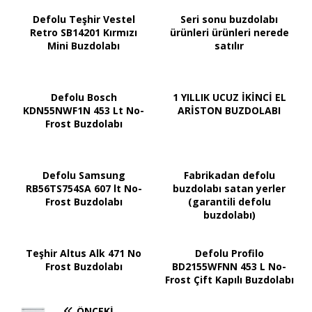
Defolu Teşhir Vestel
Seri sonu buzdolabı
Retro SB14201 Kırmızı
ürünleri ürünleri nerede
Mini Buzdolabı
satılır
Defolu Bosch
1 YILLIK UCUZ İKİNCİ EL
KDN55NWF1N 453 Lt No-
ARİSTON BUZDOLABI
Frost Buzdolabı
Defolu Samsung
Fabrikadan defolu
RB56TS754SA 607 lt No-
buzdolabı satan yerler
Frost Buzdolabı
(garantili defolu
buzdolabı)
Teşhir Altus Alk 471 No
Defolu Profilo
Frost Buzdolabı
BD2155WFNN 453 L No-
Frost Çift Kapılı Buzdolabı
ÖNCEKI