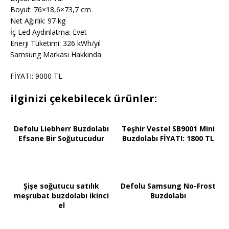
Boyut: 76×18,6×73,7 cm
Net Ağırlık: 97 kg
İç Led Aydınlatma: Evet
Enerji Tüketimi: 326 kWh/yıl
Samsung Markası Hakkında
FİYATI: 9000 TL
ilginizi çekebilecek ürünler:
Defolu Liebherr Buzdolabı
Teşhir Vestel SB9001 Mini
Efsane Bir Soğutucudur
Buzdolabı FİYATI: 1800 TL
Şişe soğutucu satılık
Defolu Samsung No-Frost
meşrubat buzdolabı ikinci
Buzdolabı
el