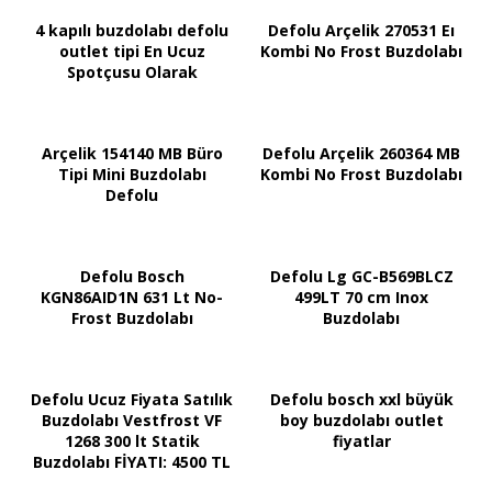
4 kapılı buzdolabı defolu
Defolu Arçelik 270531 Eı
outlet tipi En Ucuz
Kombi No Frost Buzdolabı
Spotçusu Olarak
Arçelik 154140 MB Büro
Defolu Arçelik 260364 MB
Tipi Mini Buzdolabı
Kombi No Frost Buzdolabı
Defolu
Defolu Bosch
Defolu Lg GC-B569BLCZ
KGN86AID1N 631 Lt No-
499LT 70 cm Inox
Frost Buzdolabı
Buzdolabı
Defolu Ucuz Fiyata Satılık
Defolu bosch xxl büyük
Buzdolabı Vestfrost VF
boy buzdolabı outlet
1268 300 lt Statik
fiyatlar
Buzdolabı FİYATI: 4500 TL