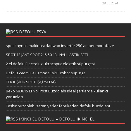
28.06.2024
DEFOLU EŞYA
spot kaynak makinası dadwoo invertör 250 amper monofaze
SPOT 13 JANT SPOT 215 50 13 JINYU LASTİK SETİ
2.el defolu Electrolux ultracaptic elektrik süpürgesi
Defolu Wiami FX10 model akıllı robot süpürge
TEK KİŞİLİK SPOT İŞÇİ YATAĞI
Beko 683615 EI No Frost Buzdolabı ideal şartlarda kullanıcı
yorumları
Teşhir buzdolabı satan yerler fabrikadan defolu buzdolabı
IKINCI EL DEFOLU – DEFOLU IKINCI EL