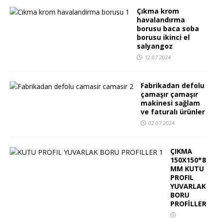
Çıkma krom
havalandırma
borusu baca soba
borusu ikinci el
salyangoz
12.07.2024
Fabrikadan defolu
çamaşır çamaşır
makinesi sağlam
ve faturalı ürünler
02.07.2024
ÇIKMA
150X150*8
MM KUTU
PROFIL
YUVARLAK
BORU
PROFİLLER