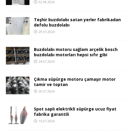
02.08.2024
Teşhir buzdolabı satan yerler fabrikadan
defolu buzdolabı
29.07.2024
Buzdolabı motoru sağlam arçelik bosch
buzdolabı motorları hepsi sıfır gibi
24.07.2024
Çıkma süpürge motoru çamaşır motor
tamir ve toptan
20.07.2024
Spot saplı elektrikli süpürge ucuz fiyat
fabrika garantili
16.07.2024