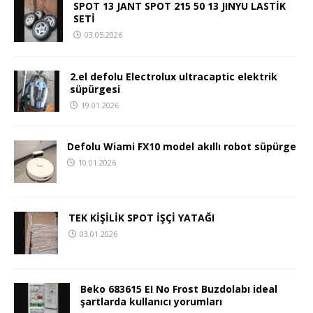
SPOT 13 JANT SPOT 215 50 13 JINYU LASTİK
SETİ
03.05.2026
2.el defolu Electrolux ultracaptic elektrik
süpürgesi
19.01.2026
Defolu Wiami FX10 model akıllı robot süpürge
10.01.2026
TEK KİŞİLİK SPOT İŞÇİ YATAĞI
03.01.2026
Beko 683615 EI No Frost Buzdolabı ideal
şartlarda kullanıcı yorumları