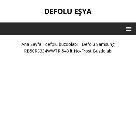
DEFOLU EŞYA
Ana Sayfa
-
defolu buzdolabı
-
Defolu Samsung
RB50RS334WWTR 543 lt No-Frost Buzdolabı