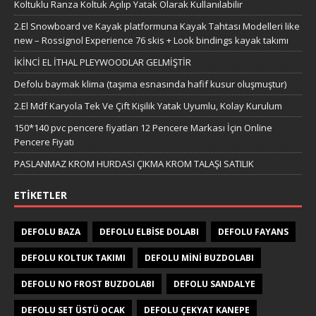
Koltuklu Ranza Koltuk Açılıp Yatak Olarak Kullanılabilir
2.El Snowboard ve Kayak platformuna Kayak Tahtası Modelleri like
new – Rossignol Experience 76 skis + Look bindings kayak takımı
İKİNCİ EL İTHAL PLEYWOODLAR GELMİŞTİR
Defolu baymak klima (taşıma esnasında hafif kusur oluşmuştur)
2.El Mdf Karyola Tek Ve Çift Kişilik Yatak Uyumlu, Kolay Kurulum
150*140 pvc pencere fiyatları 12 Pencere Markası İçin Online
Pencere Fiyatı
PASLANMAZ KROM HURDASI ÇIKMA KROM TALAŞI SATILIK
ETIKETLER
DEFOLU BAZA
DEFOLU ELBISE DOLABI
DEFOLU FAYANS
DEFOLU KOLTUK TAKIMI
DEFOLU MINI BUZDOLABI
DEFOLU NO FROST BUZDOLABI
DEFOLU SANDALYE
DEFOLU SET ÜSTÜ OCAK
DEFOLU ÇEKYAT KANEPE