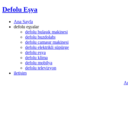
Defolu Eşya
Ana Sayfa
defolu eşyalar
defolu bulaşık makinesi
defolu buzdolabı
defolu çamaşır makinesi
defolu elektrikli süpürge
defolu eşya
defolu klima
defolu mobilya
defolu televizyon
iletişim
An