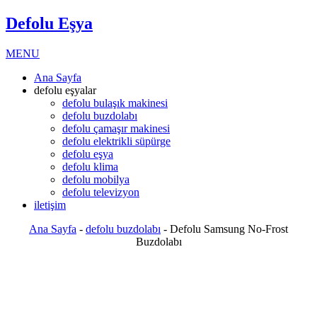
Defolu Eşya
MENU
Ana Sayfa
defolu eşyalar
defolu bulaşık makinesi
defolu buzdolabı
defolu çamaşır makinesi
defolu elektrikli süpürge
defolu eşya
defolu klima
defolu mobilya
defolu televizyon
iletişim
Ana Sayfa
-
defolu buzdolabı
-
Defolu Samsung No-Frost
Buzdolabı