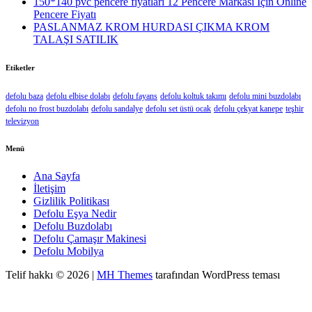
150*140 pvc pencere fiyatları 12 Pencere Markası İçin Online
Pencere Fiyatı
PASLANMAZ KROM HURDASI ÇIKMA KROM
TALAŞI SATILIK
Etiketler
defolu baza
defolu elbise dolabı
defolu fayans
defolu koltuk takımı
defolu mini buzdolabı
defolu no frost buzdolabı
defolu sandalye
defolu set üstü ocak
defolu çekyat kanepe
teşhir
televizyon
Menü
Ana Sayfa
İletişim
Gizlilik Politikası
Defolu Eşya Nedir
Defolu Buzdolabı
Defolu Çamaşır Makinesi
Defolu Mobilya
Telif hakkı © 2026 |
MH Themes
tarafından WordPress teması