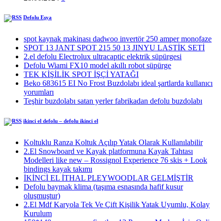
Defolu Eşya
spot kaynak makinası dadwoo invertör 250 amper monofaze
SPOT 13 JANT SPOT 215 50 13 JINYU LASTİK SETİ
2.el defolu Electrolux ultracaptic elektrik süpürgesi
Defolu Wiami FX10 model akıllı robot süpürge
TEK KİŞİLİK SPOT İŞÇİ YATAĞI
Beko 683615 EI No Frost Buzdolabı ideal şartlarda kullanıcı
yorumları
Teşhir buzdolabı satan yerler fabrikadan defolu buzdolabı
ikinci el defolu – defolu ikinci el
Koltuklu Ranza Koltuk Açılıp Yatak Olarak Kullanılabilir
2.El Snowboard ve Kayak platformuna Kayak Tahtası
Modelleri like new – Rossignol Experience 76 skis + Look
bindings kayak takımı
İKİNCİ EL İTHAL PLEYWOODLAR GELMİŞTİR
Defolu baymak klima (taşıma esnasında hafif kusur
oluşmuştur)
2.El Mdf Karyola Tek Ve Çift Kişilik Yatak Uyumlu, Kolay
Kurulum