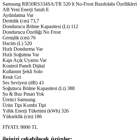
Samsung RB50RS334SA/TR 520 lt No-Frost Buzdolabı Özellikleri
AB Yeni Enerji Sınıfı E
Aydınlatma Var
Derinlik (cm) 73,7
Dondurucu Bölme Kapasitesi (Lt) 112
Dondurucu Özelliği No Frost
Genişlik (cm) 76
Hacim (L) 520
Hızlı Dondurma Var
Hızlı Soğutma Var
Kapı Açık Uyarısı Var
Kontrol Paneli Dijital
Kullanım Şekli Solo
Renk Gri
Ses Seviyesi (dB) 43
Soğutucu Bölme Kapasitesi (Lt) 388
Su & Buz Pınarı Yok
Üretici Samsung
Ürün Tipi Kombi Tipi
Yıllık Enerji Tüketimi (kWh) 326
Yükseklik (cm) 186
FİYATI: 9000 TL
ilginizi çekebilecek ürünler: