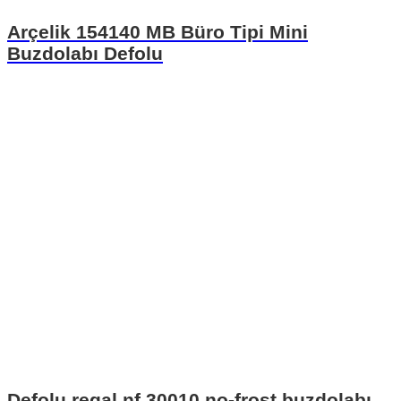
Arçelik 154140 MB Büro Tipi Mini
Buzdolabı Defolu
Defolu regal nf 30010 no-frost buzdolabı