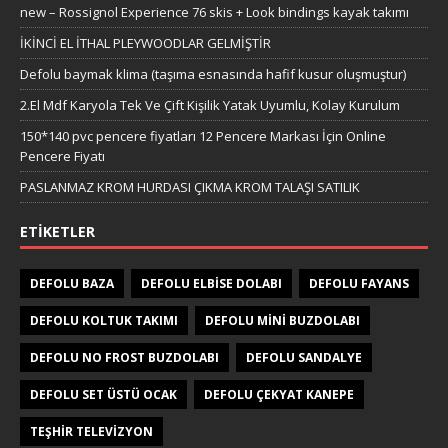
new – Rossignol Experience 76 skis + Look bindings kayak takımı
İKİNCİ EL İTHAL PLEYWOODLAR GELMİŞTİR
Defolu baymak klima (taşıma esnasında hafif kusur oluşmuştur)
2.El Mdf Karyola Tek Ve Çift Kişilik Yatak Uyumlu, Kolay Kurulum
150*140 pvc pencere fiyatları 12 Pencere Markası İçin Online
Pencere Fiyatı
PASLANMAZ KROM HURDASI ÇIKMA KROM TALAŞI SATILIK
ETIKETLER
DEFOLU BAZA
DEFOLU ELBISE DOLABI
DEFOLU FAYANS
DEFOLU KOLTUK TAKIMI
DEFOLU MINI BUZDOLABI
DEFOLU NO FROST BUZDOLABI
DEFOLU SANDALYE
DEFOLU SET ÜSTÜ OCAK
DEFOLU ÇEKYAT KANEPE
TEŞHIR TELEVIZYON