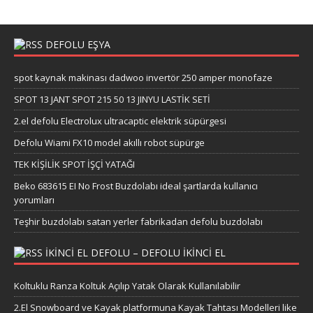
DEFOLU EŞYA
spot kaynak makinası dadwoo invertör 250 amper monofaze
SPOT 13 JANT SPOT 215 50 13 JINYU LASTİK SETİ
2.el defolu Electrolux ultracaptic elektrik süpürgesi
Defolu Wiami FX10 model akıllı robot süpürge
TEK KİŞİLİK SPOT İŞÇİ YATAĞI
Beko 683615 EI No Frost Buzdolabı ideal şartlarda kullanıcı
yorumları
Teşhir buzdolabı satan yerler fabrikadan defolu buzdolabı
IKINCI EL DEFOLU – DEFOLU IKINCI EL
Koltuklu Ranza Koltuk Açılıp Yatak Olarak Kullanılabilir
2.El Snowboard ve Kayak platformuna Kayak Tahtası Modelleri like