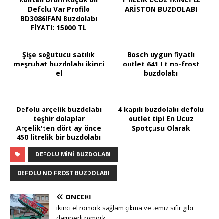
Defolu Var Profilo
ARİSTON BUZDOLABI
BD3086IFAN Buzdolabı
FİYATI: 15000 TL
Şişe soğutucu satılık
Bosch uygun fiyatlı
meşrubat buzdolabı ikinci
outlet 641 Lt no-frost
el
buzdolabı
Defolu arçelik buzdolabı
4 kapılı buzdolabı defolu
teşhir dolaplar
outlet tipi En Ucuz
Arçelik'ten dört ay önce
Spotçusu Olarak
450 litrelik bir buzdolabı
DEFOLU MINI BUZDOLABI
DEFOLU NO FROST BUZDOLABI
ÖNCEKI
ikinci el römork sağlam çıkma ve temiz sıfır gibi
damperli römork