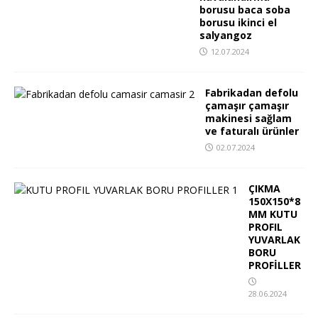
borusu baca soba
borusu ikinci el
salyangoz
12.07.2024
Fabrikadan defolu
çamaşır çamaşır
makinesi sağlam
ve faturalı ürünler
02.07.2024
ÇIKMA
150X150*8
MM KUTU
PROFIL
YUVARLAK
BORU
PROFİLLER
28.06.2024