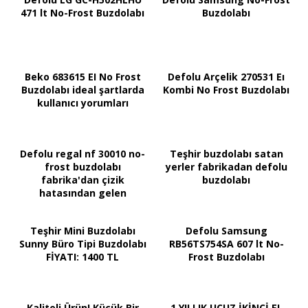
471 lt No-Frost Buzdolabı
Buzdolabı
Beko 683615 EI No Frost
Defolu Arçelik 270531 Eı
Buzdolabı ideal şartlarda
Kombi No Frost Buzdolabı
kullanıcı yorumları
Defolu regal nf 30010 no-
Teşhir buzdolabı satan
frost buzdolabı
yerler fabrikadan defolu
fabrika'dan çizik
buzdolabı
hatasından gelen
Teşhir Mini Buzdolabı
Defolu Samsung
Sunny Büro Tipi Buzdolabı
RB56TS754SA 607 lt No-
FİYATI: 1400 TL
Frost Buzdolabı
Kaliteli Ürün! Küçük Bir
1 YILLIK UCUZ İKİNCİ EL