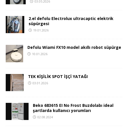
03.05.2026
2.el defolu Electrolux ultracaptic elektrik
süpürgesi
19.01.2026
Defolu Wiami FX10 model akıllı robot süpürge
10.01.2026
TEK KİŞİLİK SPOT İŞÇİ YATAĞI
03.01.2026
Beko 683615 EI No Frost Buzdolabı ideal
şartlarda kullanıcı yorumları
02.08.2024