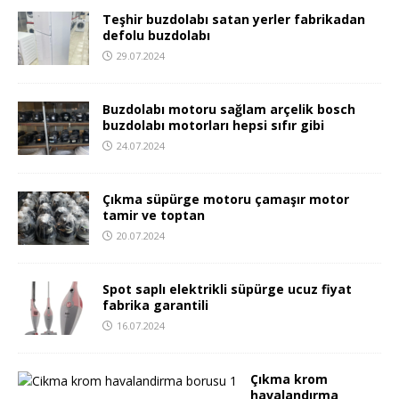
Teşhir buzdolabı satan yerler fabrikadan
defolu buzdolabı
29.07.2024
Buzdolabı motoru sağlam arçelik bosch
buzdolabı motorları hepsi sıfır gibi
24.07.2024
Çıkma süpürge motoru çamaşır motor
tamir ve toptan
20.07.2024
Spot saplı elektrikli süpürge ucuz fiyat
fabrika garantili
16.07.2024
Çıkma krom
havalandırma