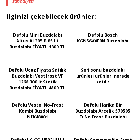
sandalyesi
ilginizi çekebilecek ürünler:
Defolu Mini Buzdolabı
Defolu Bosch
Altus Al 305 B 85 Lt
KGN56VXF0N Buzdolabı
Buzdolabı FİYATI: 1800 TL
Defolu Ucuz Fiyata Satılık
Seri sonu buzdolabı
Buzdolabı Vestfrost VF
ürünleri ürünleri nerede
1268 300 lt Statik
satılır
Buzdolabı FİYATI: 4500 TL
Defolu Vestel No-Frost
Defolu Harika Bir
Kombi Buzdolabı
Buzdolabı Arçelik 570505
NFK48001
Eı No Frost Buzdolabı
Defolu LG GC-H502HLHU
Defolu Samsung No-Frost