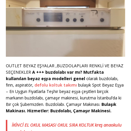
OUTLET BEYAZ EŞYALAR ,BUZDOLAPLARI RENKLİ VE BEYAZ
SEÇENEKLER
A +++ buzdolabı var mı? Mutfakta
kullanılan beyaz eşya modelleri genel
olarak buzdolabı,
fırın, aspiratör,
defolu koltuk takımı
bulaşık Spot Beyaz Eşya
– En Uygun Fiyatlarla Teşhir beyaz eşya çeşitleri birçok
markanın buzdolabı, çamaşır makinesi, kurutma İstanbul’da ki
Bir çok Şubemizden. Buzdolabı. Çamaşır Makinası.
Bulaşık
Makinası. Hizmetler: Buzdolabı, Çamaşır Makinesi.
İKİNCİ EL OKUL MASASI OKUL SIRA KOLTUK kreş anaokulu