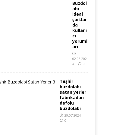
Buzdol
abı
ideal
şartlar
da
kullanı
cı
yoruml
arı
02.08.202
4
0
Teşhir
buzdolabı
satan yerler
fabrikadan
defolu
buzdolabı
29.07.2024
0