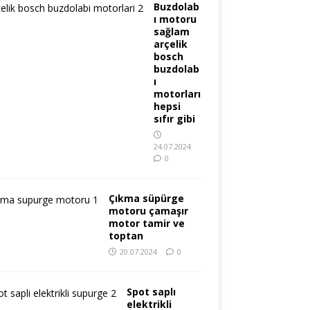
Buzdolab
ı motoru
sağlam
arçelik
bosch
buzdolab
ı
motorları
hepsi
sıfır gibi
24.07.2024
0
Çıkma süpürge
motoru çamaşır
motor tamir ve
toptan
20.07.2024
0
Spot saplı
elektrikli