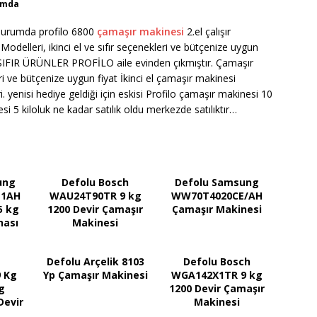
rumda
r durumda profilo 6800
çamaşır makinesi
2.el çalışır
elleri, ikinci el ve sıfır seçenekleri ve bütçenize uygun
IFIR ÜRÜNLER PROFİLO aile evinden çıkmıştır. Çamaşır
eri ve bütçenize uygun fiyat İkinci el çamaşır makinesi
i. yenisi hediye geldiği için eskisi Profilo çamaşır makinesi 10
esi 5 kiloluk ne kadar satılık oldu merkezde satılıktır…
ung
Defolu Bosch
Defolu Samsung
E1AH
WAU24T90TR 9 kg
WW70T4020CE/AH
5 kg
1200 Devir Çamaşır
Çamaşır Makinesi
nası
Makinesi
Defolu Arçelik 8103
Defolu Bosch
 Kg
Yp Çamaşır Makinesi
WGA142X1TR 9 kg
g
1200 Devir Çamaşır
Devir
Makinesi
nesi