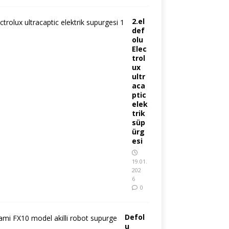
2.el
def
olu
Elec
trol
ux
ultr
aca
ptic
elek
trik
süp
ürg
esi
19.01.
202
6
0
Defol
u