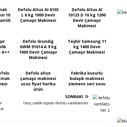
malı
Defolu Altus Al 6103
Defolu Altus Al
si 10
L 6 kg 1000 Devir
10123 D 10 kg 1200
antili
Çamaşır Makinesi
Devir Çamaşır
Makinesi
şır
Defolu Grundig
Teşhir Samsung 11
lik
GWM 91014 A 9 kg
kg 1400 Devir
e A++
1000 Devir Çamaşır
Çamaşır Makinesi
Makinesi
efolu
Defolu altus
Fabrika kusurlu
tmalı
çamaşır makinesi
bulaşık makinesi
nesi
ucuz fiyat harika
siemens seri sonu
ürün
SONRAKI
ım
İstoç satılık toptan defolu vantilatörler
lar