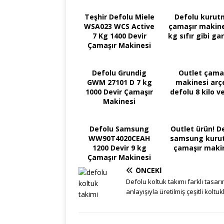
Teşhir Defolu Miele
Defolu kurut
WSA023 WCS Active
çamaşır makine
7 Kg 1400 Devir
kg sıfır gibi gar
Çamaşır Makinesi
Defolu Grundig
Outlet çama
GWM 27101 D 7 kg
makinesi arçe
1000 Devir Çamaşır
defolu 8 kilo v
Makinesi
Defolu Samsung
Outlet ürün! D
WW90T4020CEAH
samsung kuru
1200 Devir 9 kg
çamaşır maki
Çamaşır Makinesi
ÖNCEKI
Defolu koltuk takımı farklı tasar
anlayışıyla üretilmiş çeşitli koltuk