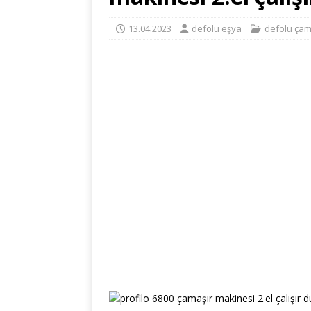
13.04.2023
defolu eşya
defolu çam