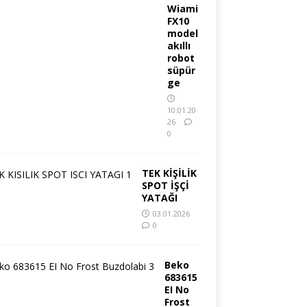
Wiami
FX10
model
akıllı
robot
süpür
ge
10.01.20
26
0
TEK KİŞİLİK
SPOT İŞÇİ
YATAĞI
03.01.2026
0
Beko
683615
EI No
Frost