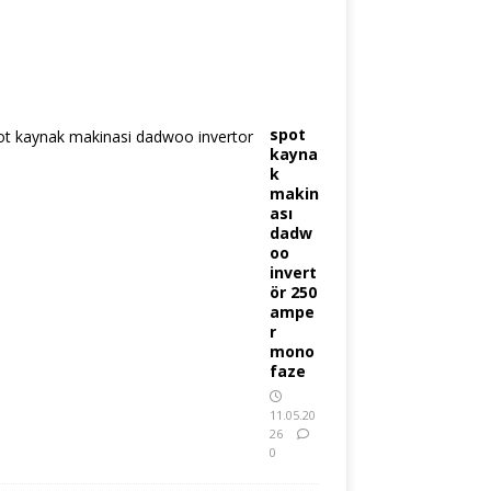
spot
kayna
k
makin
ası
dadw
oo
invert
ör 250
ampe
r
mono
faze
11.05.20
26
0