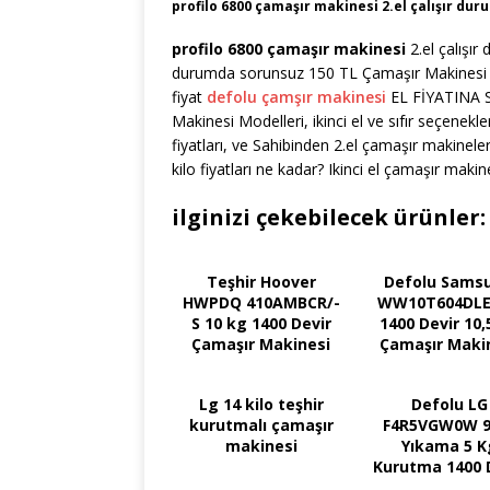
profilo 6800 çamaşır makinesi 2.el çalışır du
profilo 6800 çamaşır makinesi
2.el çalışı
durumda sorunsuz 150 TL Çamaşır Makinesi Mod
fiyat
defolu çamşır makinesi
EL FİYATINA S
Makinesi Modelleri, ikinci el ve sıfır seçenekl
fiyatları, ve Sahibinden 2.el çamaşır makineler
kilo fiyatları ne kadar? Ikinci el çamaşır makin
ilginizi çekebilecek ürünler:
Teşhir Hoover
Defolu Sams
HWPDQ 410AMBCR/-
WW10T604DL
S 10 kg 1400 Devir
1400 Devir 10,
Çamaşır Makinesi
Çamaşır Maki
Lg 14 kilo teşhir
Defolu LG
kurutmalı çamaşır
F4R5VGW0W 9
makinesi
Yıkama 5 K
Kurutma 1400 
Çamaşır Maki