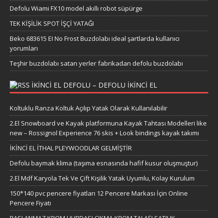
Defolu Wiami FX10 model akıllı robot süpürge
TEK KİŞİLİK SPOT İŞÇİ YATAĞI
Beko 683615 EI No Frost Buzdolabı ideal şartlarda kullanıcı
yorumları
Teşhir buzdolabı satan yerler fabrikadan defolu buzdolabı
IKINCI EL DEFOLU – DEFOLU IKINCI EL
Koltuklu Ranza Koltuk Açılıp Yatak Olarak Kullanılabilir
2.El Snowboard ve Kayak platformuna Kayak Tahtası Modelleri like
new – Rossignol Experience 76 skis + Look bindings kayak takımı
İKİNCİ EL İTHAL PLEYWOODLAR GELMİŞTİR
Defolu baymak klima (taşıma esnasında hafif kusur oluşmuştur)
2.El Mdf Karyola Tek Ve Çift Kişilik Yatak Uyumlu, Kolay Kurulum
150*140 pvc pencere fiyatları 12 Pencere Markası İçin Online
Pencere Fiyatı
PASLANMAZ KROM HURDASI ÇIKMA KROM TALAŞI SATILIK