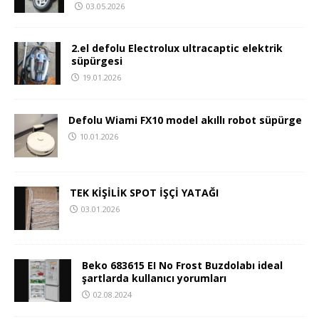
03.05.2026
2.el defolu Electrolux ultracaptic elektrik
süpürgesi
19.01.2026
Defolu Wiami FX10 model akıllı robot süpürge
10.01.2026
TEK KİŞİLİK SPOT İŞÇİ YATAĞI
03.01.2026
Beko 683615 EI No Frost Buzdolabı ideal
şartlarda kullanıcı yorumları
02.08.2024