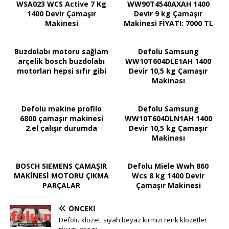
WSA023 WCS Active 7 Kg
WW90T4540AXAH 1400
1400 Devir Çamaşır
Devir 9 kg Çamaşır
Makinesi
Makinesi FİYATI: 7000 TL
Buzdolabı motoru sağlam
Defolu Samsung
arçelik bosch buzdolabı
WW10T604DLE1AH 1400
motorları hepsi sıfır gibi
Devir 10,5 kg Çamaşır
Makinası
Defolu makine profilo
Defolu Samsung
6800 çamaşır makinesi
WW10T604DLN1AH 1400
2.el çalışır durumda
Devir 10,5 kg Çamaşır
Makinası
BOSCH SIEMENS ÇAMAŞIR
Defolu Miele Wwh 860
MAKİNESİ MOTORU ÇIKMA
Wcs 8 kg 1400 Devir
PARÇALAR
Çamaşır Makinesi
ÖNCEKI
Defolu klozet, siyah beyaz kırmızı renk klozetler