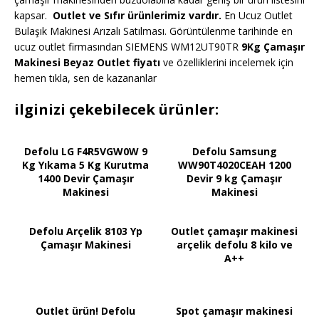
kapsar.
Outlet ve Sıfır ürünlerimiz vardır.
En Ucuz Outlet
Bulaşık Makinesi Arızalı Satılması. Görüntülenme tarihinde en
ucuz outlet firmasından SIEMENS WM12UT90TR
9Kg Çamaşır
Makinesi Beyaz Outlet fiyatı
ve özelliklerini incelemek için
hemen tıkla, sen de kazananlar
ilginizi çekebilecek ürünler:
Defolu LG F4R5VGW0W 9
Defolu Samsung
Kg Yıkama 5 Kg Kurutma
WW90T4020CEAH 1200
1400 Devir Çamaşır
Devir 9 kg Çamaşır
Makinesi
Makinesi
Defolu Arçelik 8103 Yp
Outlet çamaşır makinesi
Çamaşır Makinesi
arçelik defolu 8 kilo ve
A++
Outlet ürün! Defolu
Spot çamaşır makinesi