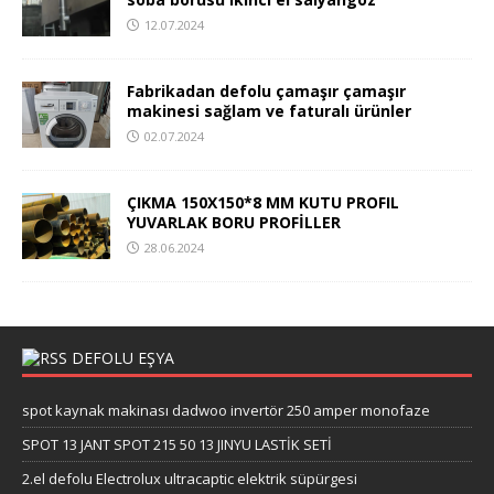
12.07.2024
Fabrikadan defolu çamaşır çamaşır
makinesi sağlam ve faturalı ürünler
02.07.2024
ÇIKMA 150X150*8 MM KUTU PROFIL
YUVARLAK BORU PROFİLLER
28.06.2024
DEFOLU EŞYA
spot kaynak makinası dadwoo invertör 250 amper monofaze
SPOT 13 JANT SPOT 215 50 13 JINYU LASTİK SETİ
2.el defolu Electrolux ultracaptic elektrik süpürgesi