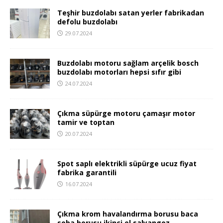
Teşhir buzdolabı satan yerler fabrikadan
defolu buzdolabı
29.07.2024
Buzdolabı motoru sağlam arçelik bosch
buzdolabı motorları hepsi sıfır gibi
24.07.2024
Çıkma süpürge motoru çamaşır motor
tamir ve toptan
20.07.2024
Spot saplı elektrikli süpürge ucuz fiyat
fabrika garantili
16.07.2024
Çıkma krom havalandırma borusu baca
soba borusu ikinci el salyangoz