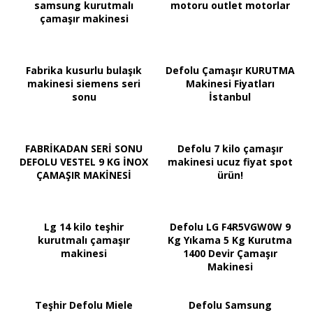
samsung kurutmalı
motoru outlet motorlar
çamaşır makinesi
Fabrika kusurlu bulaşık
Defolu Çamaşır KURUTMA
makinesi siemens seri
Makinesi Fiyatları
sonu
İstanbul
FABRİKADAN SERİ SONU
Defolu 7 kilo çamaşır
DEFOLU VESTEL 9 KG İNOX
makinesi ucuz fiyat spot
ÇAMAŞIR MAKİNESİ
ürün!
Lg 14 kilo teşhir
Defolu LG F4R5VGW0W 9
kurutmalı çamaşır
Kg Yıkama 5 Kg Kurutma
makinesi
1400 Devir Çamaşır
Makinesi
Teşhir Defolu Miele
Defolu Samsung